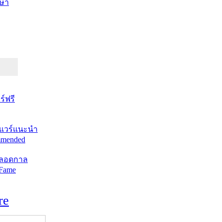
ษา
์ฟรี
แวร์แนะนำ
mended
ตลอดกาล
 Fame
re