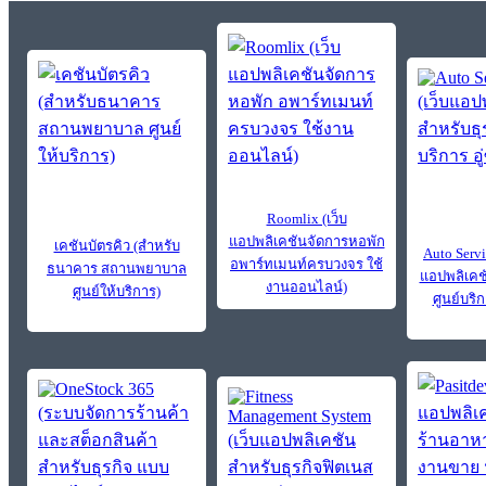
Roomlix (เว็บ
แอปพลิเคชันจัดการหอพัก
เคชันบัตรคิว (สำหรับ
Auto Servi
อพาร์ทเมนท์ครบวงจร ใช้
ธนาคาร สถานพยาบาล
แอปพลิเคช
งานออนไลน์)
ศูนย์ให้บริการ)
ศูนย์บริก