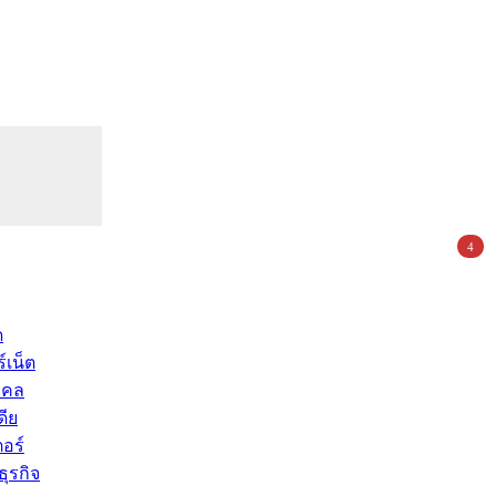
4
ด
์เน็ต
คคล
ดีย
อร์
ุรกิจ