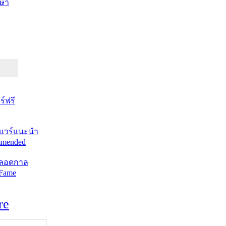
ษา
์ฟรี
แวร์แนะนำ
mended
ตลอดกาล
 Fame
re