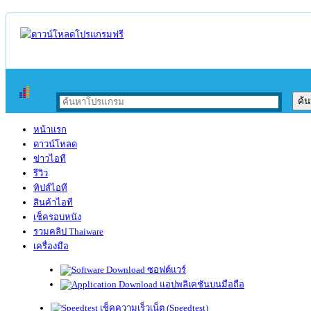
หน้าแรก
ดาวน์โหลด
ข่าวไอที
รีวิว
ทิปส์ไอที
สินค้าไอที
เช็ครอบหนัง
รวมคลิป Thaiware
เครื่องมือ
ซอฟต์แวร์
แอปพลิเคชันบนมือถือ
เช็คความเร็วเน็ต (Speedtest)