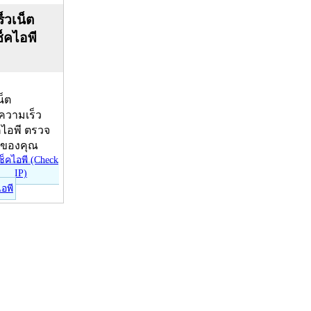
็วเน็ต
ช็คไอพี
น็ต
บความเร็ว
คไอพี ตรวจ
ีของคุณ
ไอพี