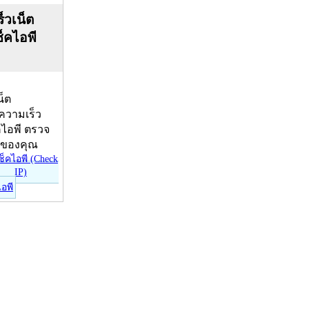
็วเน็ต
ช็คไอพี
น็ต
บความเร็ว
คไอพี ตรวจ
ีของคุณ
ไอพี