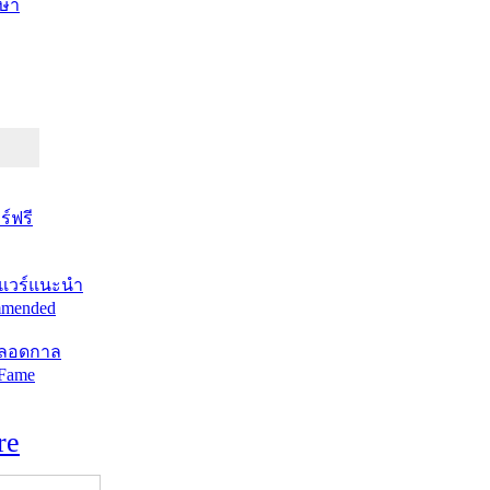
ษา
์ฟรี
แวร์แนะนำ
mended
ตลอดกาล
 Fame
re