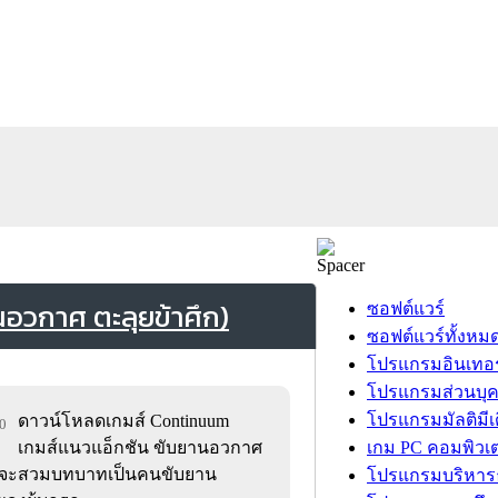
วกาศ ตะลุยข้าศึก)
ซอฟต์แวร์
ซอฟต์แวร์ทั้งหม
โปรแกรมอินเทอร
โปรแกรมส่วนบุ
โปรแกรมมัลติมีเ
ดาวน์โหลดเกมส์ Continuum
80
เกมส์แนวแอ็กชัน ขับยานอวกาศ
เกม PC คอมพิวเต
ุณจะสวมบทบาทเป็นคนขับยาน
โปรแกรมบริหารธ