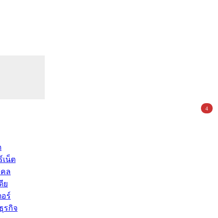
4
ด
์เน็ต
คคล
ดีย
อร์
ุรกิจ