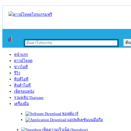
หน้าแรก
ดาวน์โหลด
ข่าวไอที
รีวิว
ทิปส์ไอที
สินค้าไอที
เช็ครอบหนัง
รวมคลิป Thaiware
เครื่องมือ
ซอฟต์แวร์
แอปพลิเคชันบนมือถือ
เช็คความเร็วเน็ต (Speedtest)