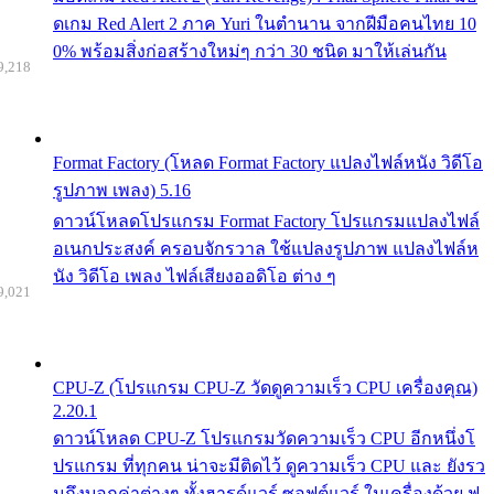
ดเกม Red Alert 2 ภาค Yuri ในตำนาน จากฝีมือคนไทย 10
0% พร้อมสิ่งก่อสร้างใหม่ๆ กว่า 30 ชนิด มาให้เล่นกัน
9,218
Format Factory (โหลด Format Factory แปลงไฟล์หนัง วิดีโอ
รูปภาพ เพลง) 5.16
ดาวน์โหลดโปรแกรม Format Factory โปรแกรมแปลงไฟล์
อเนกประสงค์ ครอบจักรวาล ใช้แปลงรูปภาพ แปลงไฟล์ห
นัง วิดีโอ เพลง ไฟล์เสียงออดิโอ ต่าง ๆ
9,021
CPU-Z (โปรแกรม CPU-Z วัดดูความเร็ว CPU เครื่องคุณ)
2.20.1
ดาวน์โหลด CPU-Z โปรแกรมวัดความเร็ว CPU อีกหนึ่งโ
ปรแกรม ที่ทุกคน น่าจะมีติดไว้ ดูความเร็ว CPU และ ยังรว
มถึงบอกค่าต่างๆ ทั้งฮารด์แวร์ ซอฟต์แวร์ ในเครื่องด้วย ฟ