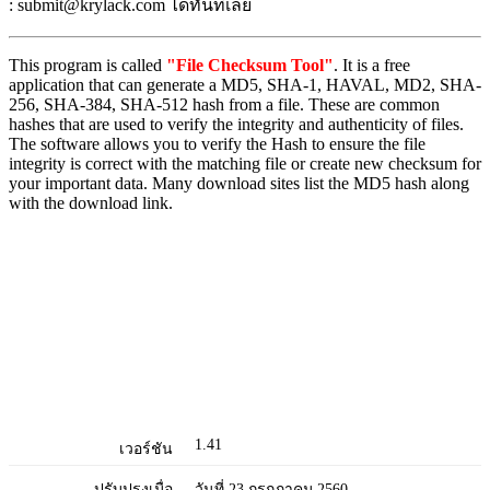
: submit@krylack.com ได้ทันทีเลย
This program is called
"
File Checksum Tool
"
. It is a free
application that can generate a MD5, SHA-1, HAVAL, MD2, SHA-
256, SHA-384, SHA-512 hash from a file. These are common
hashes that are used to verify the integrity and authenticity of files.
The software allows you to verify the Hash to ensure the file
integrity is correct with the matching file or create new checksum for
your important data. Many download sites list the MD5 hash along
with the download link.
1.41
เวอร์ชัน
ปรับปรุงเมื่อ
วันที่ 23 กรกฎาคม 2560