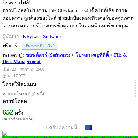
ดาวน์โหลดโปรแกรม File Checksum Tool เช็คไฟล์เสีย ตรวจ
สอบความถูกต้องของไฟล์ ช่วยปกป้องคอมพิวเตอร์ของคุณจาก
โปรแกรมปลอมที่ต้องการข้อมูลภายในคอมพิวเตอร์ของคุณ
ผู้พัฒนา :
KRyLack Software
ฟรีแวร์
Freeware คืออะไร ?
หมวดหมู่ :
ซอฟต์แวร์ (Software)
>
โปรแกรมยูทิลิตี้
>
File &
Disk Management
เมื่อ : 23 กรกฎาคม 2560
ผู้ชม : 17,077
โหวตให้คะแนน
คะแนนโหวต 0 (0 ครั้ง)
ดาวน์โหลด
652
ครั้ง
(สัปดาห์ก่อน 0 ครั้ง)
แชร์บทความนี้ :
0