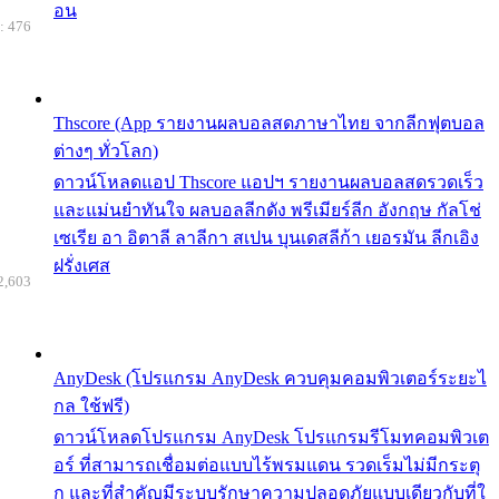
อน
: 476
Thscore (App รายงานผลบอลสดภาษาไทย จากลีกฟุตบอล
ต่างๆ ทั่วโลก)
ดาวน์โหลดแอป Thscore แอปฯ รายงานผลบอลสดรวดเร็ว
และแม่นยำทันใจ ผลบอลลีกดัง พรีเมียร์ลีก อังกฤษ กัลโช่
เซเรีย อา อิตาลี ลาลีกา สเปน บุนเดสลีก้า เยอรมัน ลีกเอิง
ฝรั่งเศส
2,603
AnyDesk (โปรแกรม AnyDesk ควบคุมคอมพิวเตอร์ระยะไ
กล ใช้ฟรี)
ดาวน์โหลดโปรแกรม AnyDesk โปรแกรมรีโมทคอมพิวเต
อร์ ที่สามารถเชื่อมต่อแบบไร้พรมแดน รวดเร็มไม่มีกระตุ
ก และที่สำคัญมีระบบรักษาความปลอดภัยแบบเดียวกับที่ใ