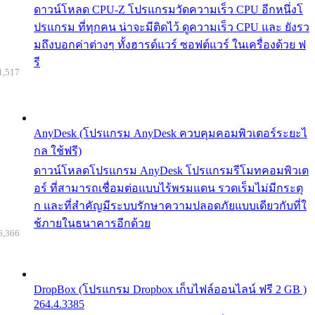
ดาวน์โหลด CPU-Z โปรแกรมวัดความเร็ว CPU อีกหนึ่งโ
ปรแกรม ที่ทุกคน น่าจะมีติดไว้ ดูความเร็ว CPU และ ยังรว
มถึงบอกค่าต่างๆ ทั้งฮารด์แวร์ ซอฟต์แวร์ ในเครื่องด้วย ฟ
รี
1,517
AnyDesk (โปรแกรม AnyDesk ควบคุมคอมพิวเตอร์ระยะไ
กล ใช้ฟรี)
ดาวน์โหลดโปรแกรม AnyDesk โปรแกรมรีโมทคอมพิวเต
อร์ ที่สามารถเชื่อมต่อแบบไร้พรมแดน รวดเร็มไม่มีกระตุ
ก และที่สำคัญมีระบบรักษาความปลอดภัยแบบเดียวกับที่ใ
ช้ภายในธนาคารอีกด้วย
6,366
DropBox (โปรแกรม Dropbox เก็บไฟล์ออนไลน์ ฟรี 2 GB )
264.4.3385