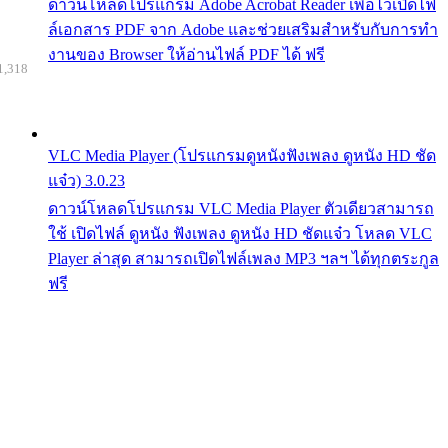
ดาวน์โหลดโปรแกรม Adobe Acrobat Reader เพื่อไว้เปิดไฟ
ล์เอกสาร PDF จาก Adobe และช่วยเสริมสำหรับกับการทำ
งานของ Browser ให้อ่านไฟล์ PDF ได้ ฟรี
1,318
VLC Media Player (โปรแกรมดูหนังฟังเพลง ดูหนัง HD ชัด
แจ๋ว) 3.0.23
ดาวน์โหลดโปรแกรม VLC Media Player ตัวเดียวสามารถ
ใช้ เปิดไฟล์ ดูหนัง ฟังเพลง ดูหนัง HD ชัดแจ๋ว โหลด VLC
Player ล่าสุด สามารถเปิดไฟล์เพลง MP3 ฯลฯ ได้ทุกตระกูล
ฟรี