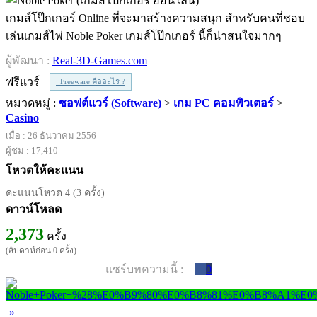
เกมส์โป๊กเกอร์ Online ที่จะมาสร้างความสนุก สำหรับคนที่ชอบ
เล่นเกมส์ไพ่ Noble Poker เกมส์โป๊กเกอร์ นี้ก็น่าสนใจมากๆ
ผู้พัฒนา :
Real-3D-Games.com
ฟรีแวร์
Freeware คืออะไร ?
หมวดหมู่ :
ซอฟต์แวร์ (Software)
>
เกม PC คอมพิวเตอร์
>
Casino
เมื่อ : 26 ธันวาคม 2556
ผู้ชม : 17,410
โหวตให้คะแนน
คะแนนโหวต 4 (3 ครั้ง)
ดาวน์โหลด
2,373
ครั้ง
(สัปดาห์ก่อน 0 ครั้ง)
แชร์บทความนี้ :
0
»