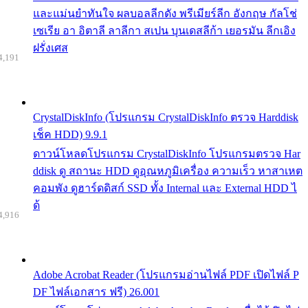
และแม่นยำทันใจ ผลบอลลีกดัง พรีเมียร์ลีก อังกฤษ กัลโช่
เซเรีย อา อิตาลี ลาลีกา สเปน บุนเดสลีก้า เยอรมัน ลีกเอิง
ฝรั่งเศส
4,191
CrystalDiskInfo (โปรแกรม CrystalDiskInfo ตรวจ Harddisk
เช็ค HDD) 9.9.1
ดาวน์โหลดโปรแกรม CrystalDiskInfo โปรแกรมตรวจ Har
ddisk ดู สถานะ HDD ดูอุณหภูมิเครื่อง ความเร็ว หาสาเหต
คอมพัง ดูฮาร์ดดิสก์ SSD ทั้ง Internal และ External HDD ไ
ด้
4,916
Adobe Acrobat Reader (โปรแกรมอ่านไฟล์ PDF เปิดไฟล์ P
DF ไฟล์เอกสาร ฟรี) 26.001