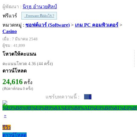
ผู้พัฒนา :
นิรุธ อํานวยศิลป์
ฟรีแวร์
Freeware คืออะไร ?
หมวดหมู่ :
ซอฟต์แวร์ (Software)
>
เกม PC คอมพิวเตอร์
>
Casino
เมื่อ : 7 มีนาคม 2548
ผู้ชม : 41,899
โหวตให้คะแนน
คะแนนโหวต 4.36 (44 ครั้ง)
ดาวน์โหลด
24,616
ครั้ง
(สัปดาห์ก่อน 0 ครั้ง)
แชร์บทความนี้ :
0
»
รีวิว
ดาวน์โหลด