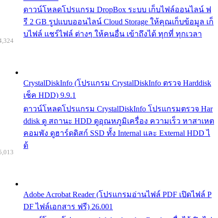
ดาวน์โหลดโปรแกรม DropBox ระบบ เก็บไฟล์ออนไลน์ ฟ
รี 2 GB รูปแบบออนไลน์ Cloud Storage ให้คุณเก็บข้อมูล เก็
บไฟล์ แชร์ไฟล์ ต่างๆ ให้คนอื่น เข้าถึงได้ ทุกที่ ทุกเวลา
4,324
CrystalDiskInfo (โปรแกรม CrystalDiskInfo ตรวจ Harddisk
เช็ค HDD) 9.9.1
ดาวน์โหลดโปรแกรม CrystalDiskInfo โปรแกรมตรวจ Har
ddisk ดู สถานะ HDD ดูอุณหภูมิเครื่อง ความเร็ว หาสาเหต
คอมพัง ดูฮาร์ดดิสก์ SSD ทั้ง Internal และ External HDD ไ
ด้
5,013
Adobe Acrobat Reader (โปรแกรมอ่านไฟล์ PDF เปิดไฟล์ P
DF ไฟล์เอกสาร ฟรี) 26.001