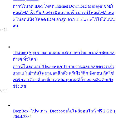
ดาวน์โหลด IDM โหลด Internet Download Manager ช่วยโ
หลดไฟล์ เร็วขึ้น 5 เท่า เพิ่มความเร็ว ดาวน์โหลดไฟล์ เพล
ง โหลดหนัง โหลด IDM ล่าสุด จาก Thaiware ไว้ใจได้แน่น
อน
: 474
Thscore (App รายงานผลบอลสดภาษาไทย จากลีกฟุตบอล
ต่างๆ ทั่วโลก)
ดาวน์โหลดแอป Thscore แอปฯ รายงานผลบอลสดรวดเร็ว
และแม่นยำทันใจ ผลบอลลีกดัง พรีเมียร์ลีก อังกฤษ กัลโช่
เซเรีย อา อิตาลี ลาลีกา สเปน บุนเดสลีก้า เยอรมัน ลีกเอิง
ฝรั่งเศส
6,366
DropBox (โปรแกรม Dropbox เก็บไฟล์ออนไลน์ ฟรี 2 GB )
264.4.3385