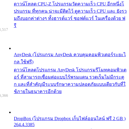
ดาวน์โหลด CPU-Z โปรแกรมวัดความเร็ว CPU อีกหนึ่งโ
ปรแกรม ที่ทุกคน น่าจะมีติดไว้ ดูความเร็ว CPU และ ยังรว
มถึงบอกค่าต่างๆ ทั้งฮารด์แวร์ ซอฟต์แวร์ ในเครื่องด้วย ฟ
รี
1,517
AnyDesk (โปรแกรม AnyDesk ควบคุมคอมพิวเตอร์ระยะไ
กล ใช้ฟรี)
ดาวน์โหลดโปรแกรม AnyDesk โปรแกรมรีโมทคอมพิวเต
อร์ ที่สามารถเชื่อมต่อแบบไร้พรมแดน รวดเร็มไม่มีกระตุ
ก และที่สำคัญมีระบบรักษาความปลอดภัยแบบเดียวกับที่ใ
ช้ภายในธนาคารอีกด้วย
6,366
DropBox (โปรแกรม Dropbox เก็บไฟล์ออนไลน์ ฟรี 2 GB )
264.4.3385