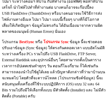
ไปมา ระหว่างคอมฯ ที่บ้าน กับที่ทำงาน (ออฟฟิศ) พอทำที่บ้าน
เสร็จก็ นำไฟล์ไปทำที่ทำงานต่อ บางคนก็อาจจะก๊อปปี้ลง
USB FlashDrive (ThumbDrive) หรือบางคนอาจจะใช้วิธีการส่ง
ไฟล์งานทางอีเมล ไปมา ไปมา แบบนี้เรื่อยๆ บางทีก็มีโอกาส
เสี่ยงให้เกิดปัญหา ข้อมูลไม่ตรงกัน ได้อันเนื่องมาจากความผิด
พลาดของมนุษย์ (Human Errors) นั่นเอง
โปรแกรม
BestSync
หรือ
โปรแกรม Sync
ข้อมูล นี้จะช่วยคอย
ปรับเอาข้อมูล (Sync ข้อมูล) ให้ตรงกันตลอดเวลา แบบอัตโนมัติ
ระหว่างเครื่อง PCs รวมไปถึง USB FlashDrive, FTP Server,
External Harddisk และอุปกรณ์อื่นๆ โดยสามารถตั้งเป็นตาราง
เวลาการอัปเดตเช่นทำทุกๆ วัน ตอนกี่โมงกี่ยาม ก็ได้เช่นกัน
สามารถลองนำไปใช้ดูได้เลย แล้วปัญหาดังกล่าวที่ว่ามาบ้านบน
จะหมดไป โดยตัวที่จะดาวน์โหลด {โปรแกรมซิงค์ข้อมูล} นี้จะ
สนับสนุนทั้งเครื่องที่ใช้ระบบปฏิบัติการ (OS) แบบ 32 และ 64
Bits รวมไปถึงมีให้เลือกทั้งแบบ มีตัวติดตั้ง (Installer) และ ไม่มีตัว
ติดตั้ง (Portable) ครับ