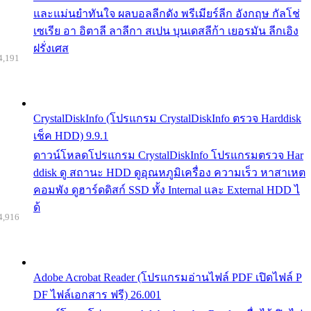
และแม่นยำทันใจ ผลบอลลีกดัง พรีเมียร์ลีก อังกฤษ กัลโช่
เซเรีย อา อิตาลี ลาลีกา สเปน บุนเดสลีก้า เยอรมัน ลีกเอิง
ฝรั่งเศส
4,191
CrystalDiskInfo (โปรแกรม CrystalDiskInfo ตรวจ Harddisk
เช็ค HDD) 9.9.1
ดาวน์โหลดโปรแกรม CrystalDiskInfo โปรแกรมตรวจ Har
ddisk ดู สถานะ HDD ดูอุณหภูมิเครื่อง ความเร็ว หาสาเหต
คอมพัง ดูฮาร์ดดิสก์ SSD ทั้ง Internal และ External HDD ไ
ด้
4,916
Adobe Acrobat Reader (โปรแกรมอ่านไฟล์ PDF เปิดไฟล์ P
DF ไฟล์เอกสาร ฟรี) 26.001