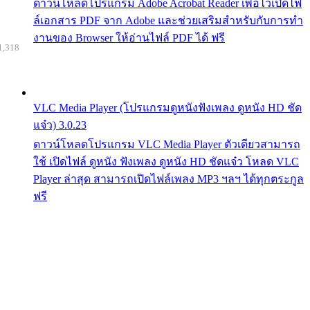
ดาวน์โหลดโปรแกรม Adobe Acrobat Reader เพื่อไว้เปิดไฟ
ล์เอกสาร PDF จาก Adobe และช่วยเสริมสำหรับกับการทำ
งานของ Browser ให้อ่านไฟล์ PDF ได้ ฟรี
1,318
VLC Media Player (โปรแกรมดูหนังฟังเพลง ดูหนัง HD ชัด
แจ๋ว) 3.0.23
ดาวน์โหลดโปรแกรม VLC Media Player ตัวเดียวสามารถ
ใช้ เปิดไฟล์ ดูหนัง ฟังเพลง ดูหนัง HD ชัดแจ๋ว โหลด VLC
Player ล่าสุด สามารถเปิดไฟล์เพลง MP3 ฯลฯ ได้ทุกตระกูล
ฟรี