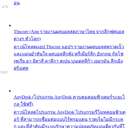
อน
: 476
Thscore (App รายงานผลบอลสดภาษาไทย จากลีกฟุตบอล
ต่างๆ ทั่วโลก)
ดาวน์โหลดแอป Thscore แอปฯ รายงานผลบอลสดรวดเร็ว
และแม่นยำทันใจ ผลบอลลีกดัง พรีเมียร์ลีก อังกฤษ กัลโช่
เซเรีย อา อิตาลี ลาลีกา สเปน บุนเดสลีก้า เยอรมัน ลีกเอิง
ฝรั่งเศส
2,603
AnyDesk (โปรแกรม AnyDesk ควบคุมคอมพิวเตอร์ระยะไ
กล ใช้ฟรี)
ดาวน์โหลดโปรแกรม AnyDesk โปรแกรมรีโมทคอมพิวเต
อร์ ที่สามารถเชื่อมต่อแบบไร้พรมแดน รวดเร็มไม่มีกระตุ
ก และที่สำคัญมีระบบรักษาความปลอดภัยแบบเดียวกับที่ใ