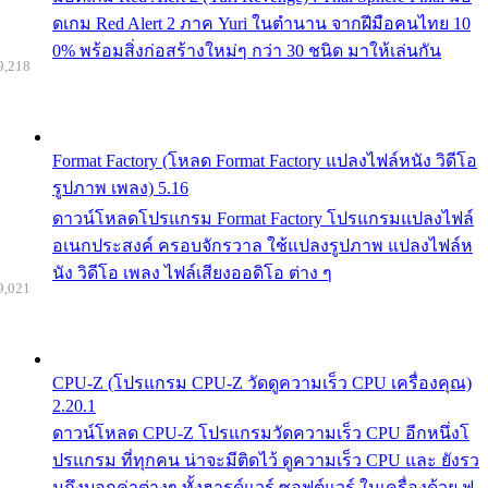
ดเกม Red Alert 2 ภาค Yuri ในตำนาน จากฝีมือคนไทย 10
0% พร้อมสิ่งก่อสร้างใหม่ๆ กว่า 30 ชนิด มาให้เล่นกัน
9,218
Format Factory (โหลด Format Factory แปลงไฟล์หนัง วิดีโอ
รูปภาพ เพลง) 5.16
ดาวน์โหลดโปรแกรม Format Factory โปรแกรมแปลงไฟล์
อเนกประสงค์ ครอบจักรวาล ใช้แปลงรูปภาพ แปลงไฟล์ห
นัง วิดีโอ เพลง ไฟล์เสียงออดิโอ ต่าง ๆ
9,021
CPU-Z (โปรแกรม CPU-Z วัดดูความเร็ว CPU เครื่องคุณ)
2.20.1
ดาวน์โหลด CPU-Z โปรแกรมวัดความเร็ว CPU อีกหนึ่งโ
ปรแกรม ที่ทุกคน น่าจะมีติดไว้ ดูความเร็ว CPU และ ยังรว
มถึงบอกค่าต่างๆ ทั้งฮารด์แวร์ ซอฟต์แวร์ ในเครื่องด้วย ฟ