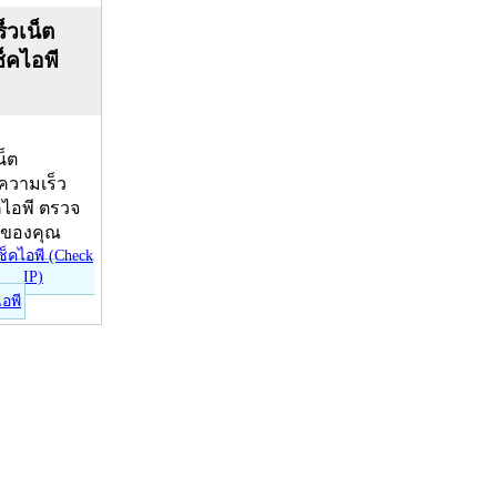
็วเน็ต
ช็คไอพี
น็ต
บความเร็ว
คไอพี ตรวจ
ีของคุณ
ไอพี