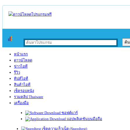
หน้าแรก
ดาวน์โหลด
ข่าวไอที
รีวิว
ทิปส์ไอที
สินค้าไอที
เช็ครอบหนัง
รวมคลิป Thaiware
เครื่องมือ
ซอฟต์แวร์
แอปพลิเคชันบนมือถือ
เช็คความเร็วเน็ต (Speedtest)