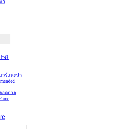
ษา
์ฟรี
แวร์แนะนำ
mended
ตลอดกาล
 Fame
re