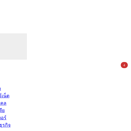
4
ด
์เน็ต
คคล
ดีย
อร์
ุรกิจ