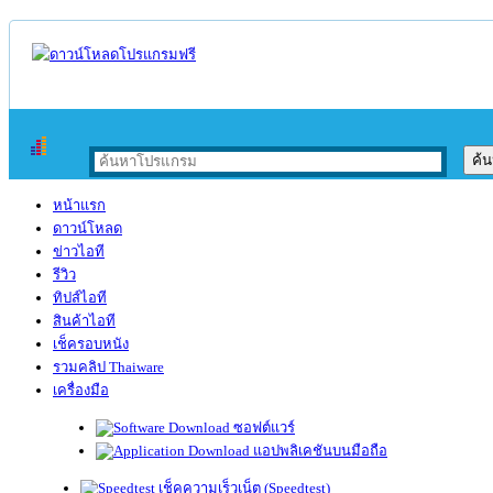
หน้าแรก
ดาวน์โหลด
ข่าวไอที
รีวิว
ทิปส์ไอที
สินค้าไอที
เช็ครอบหนัง
รวมคลิป Thaiware
เครื่องมือ
ซอฟต์แวร์
แอปพลิเคชันบนมือถือ
เช็คความเร็วเน็ต (Speedtest)