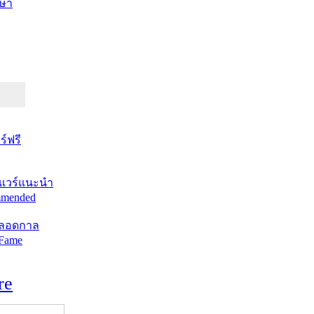
ษา
์ฟรี
แวร์แนะนำ
mended
ตลอดกาล
 Fame
re