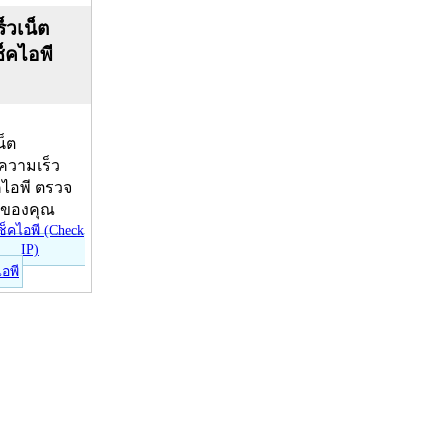
็วเน็ต
ช็คไอพี
น็ต
บความเร็ว
คไอพี ตรวจ
ีของคุณ
ไอพี