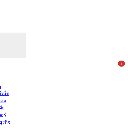
4
ด
์เน็ต
คคล
ดีย
อร์
ุรกิจ