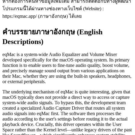
หากต้องการค้นหาข้อมูลเพิ่มเติม สามารถติดต่อกับทางผู้พัฒนา
โปรแกรมนี้ได้ผ่านทางช่องทางเว็บไซต์ (Website) :
https://eqmac.app/ (ภาษาอังกฤษ) ได้เลย
คำบรรยายภาษาอังกฤษ (English
Descriptions)
eqMac is a system-wide Audio Equalizer and Volume Mixer
developed specifically for the macOS operating system. Its primary
function is to enable users to fine-tune audio quality, boost volume,
and precisely manage sound output from various applications on
their Mac, whether they are using the built-in speakers, headphones,
or external peripherals.
The underlying mechanism of eqMac is quite interesting, given that
macOS typically does not provide a direct way to access or capture
system-wide audio signals. To bypass this, the development team
created a specialized Audio Capture Driver that routes all system
audio signals into eqMac first. The software then processes the
audio according to the user's settings before routing it to the actual
playback device. Crucially, this driver operates within the User
Space rather than the Kernel level—unlike legacy drivers of the past