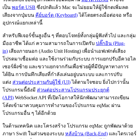
เป็น
พอร์ต USB
ซึ่งปกติแล้ว Mac จะไม่ยอมให้ผู้ใช้กดเพิ่มลด
เสียงจากปุ่มบน
คีย์บอร์ด (Keyboard)
ได้โดยตรงเมื่อต่อจอ หรือ
อุปกรณ์แยกเหล่านี้
สำหรับฟีเจอร์ขั้นสูงอื่น ๆ ที่ตอบโจทย์ทั้งกลุ่มผู้ฟังทั่วไป และกลุ่ม
มืออาชีพ ได้แก่ ความสามารถในการเปิดรับ
ปลั๊กอิน (Plug-
in)
เสียงภายนอก (Audio Unit Hosting) เพื่อนำเอฟเฟกต์เสียง
โปรดมาเชื่อมต่อ และใช้งานร่วมกับระบบ การแยกปรับอีควอไล
เซอร์ฝั่งซ้าย และขวาแยกจากกันเพื่อช่วยผู้ที่มีปัญหาทางการ
ได้ยิน การบันทึกเสียงที่กำลังเล่นอยู่บนระบบ และการปรับ
แต่ง
ส่วนต่อประสานกับผู้ใช้ (UI)
ได้ตามใจชอบ ยิ่งไปกว่านั้น
โปรแกรมนี้ยังมี
ส่วนต่อประสานโปรแกรมประยุกต์
(API)
WebSocket API ที่เปิดโอกาสให้นักพัฒนาสามารถเขียน
โค้ดเข้ามาควบคุมการทำงานของโปรแกรม eqMac ผ่าน
โปรแกรมอื่น ๆ ได้อีกด้วย
ในด้านเทคนิค และโครงสร้าง โปรแกรม eqMac ถูกพัฒนาด้วย
ภาษา Swift ในส่วนของระบบ
หลังบ้าน (Back-End)
และไดรเวอร์