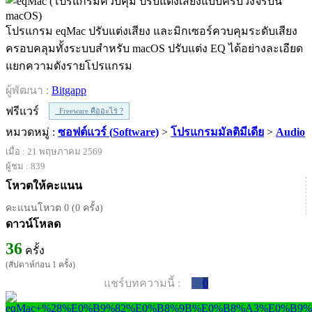
โปรแกรม eqMac ปรับแต่งเสียง และมิกเซอร์ควบคุมระดับเสียง
ครอบคลุมทั้งระบบสำหรับ macOS ปรับแต่ง EQ ได้อย่างละเอียด
แยกความดังรายโปรแกรม
ผู้พัฒนา :
Bitgapp
ฟรีแวร์
Freeware คืออะไร ?
หมวดหมู่ :
ซอฟต์แวร์ (Software)
>
โปรแกรมมัลติมีเดีย
>
Audio
เมื่อ : 21 พฤษภาคม 2569
ผู้ชม : 839
โหวตให้คะแนน
คะแนนโหวต 0 (0 ครั้ง)
ดาวน์โหลด
36
ครั้ง
(สัปดาห์ก่อน 1 ครั้ง)
แชร์บทความนี้ :
0