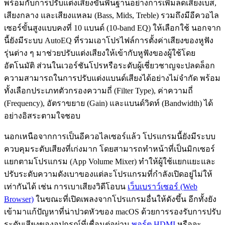
พร้อมกับการปรับแต่งเสียงขั้นพื้นฐานอย่างการเพิ่มลดเสียงเบส,
เสียงกลาง และเสียงแหลม (Bass, Mids, Treble) รวมถึงมีอีควอไล
เซอร์ขั้นสูงแบบคงที่ 10 แบนด์ (10-band EQ) ให้เลือกใช้ นอกจาก
นี้ยังมีระบบ AutoEQ ที่รวมเอาโปรไฟล์การตั้งค่าเสียงของหูฟัง
รุ่นต่าง ๆ มาช่วยปรับแต่งเสียงให้เข้ากับหูฟังของผู้ใช้โดย
อัตโนมัติ ส่วนในเวอร์ชันโปรหรือระดับผู้เชี่ยวชาญจะปลดล็อก
ความสามารถในการปรับแต่งแบนด์เสียงได้อย่างไม่จำกัด พร้อม
ทั้งเลือกประเภทตัวกรองความถี่ (Filter Type), ค่าความถี่
(Frequency), อัตราขยาย (Gain) และแบนด์วิดท์ (Bandwidth) ได้
อย่างอิสระตามใจชอบ
นอกเหนือจากการเป็นอีควอไลเซอร์แล้ว โปรแกรมนี้ยังมีระบบ
ควบคุมระดับเสียงที่เก่งมาก โดยสามารถทำหน้าที่เป็นมิกเซอร์
แยกตามโปรแกรม (App Volume Mixer) ทำให้ผู้ใช้แยกแยะและ
ปรับระดับความดังเบาของแต่ละโปรแกรมที่กำลังเปิดอยู่ไม่ให้
เท่ากันได้ เช่น การเบาเสียงวิดีโอบน
เว็บเบราว์เซอร์ (Web
Browser)
ในขณะที่เปิดเพลงจากโปรแกรมอื่นให้ดังขึ้น อีกทั้งยัง
เข้ามาแก้ปัญหาที่น่าปวดหัวของ macOS ด้วยการรองรับการปรับ
ระดับเสียงของอุปกรณ์ที่เชื่อมต่อผ่าน
พอร์ต HDMI
หรือจะ