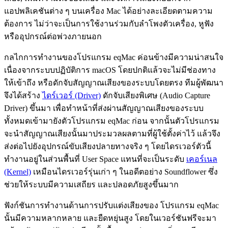
แอปพลิเคชันต่าง ๆ บนเครื่อง Mac ได้อย่างละเอียดตามความ
ต้องการ ไม่ว่าจะเป็นการใช้งานร่วมกับลำโพงตัวเครื่อง, หูฟัง
หรืออุปกรณ์ต่อพ่วงภายนอก
กลไกการทำงานของโปรแกรม eqMac ค่อนข้างมีความน่าสนใจ
เนื่องจากระบบปฏิบัติการ macOS โดยปกติแล้วจะไม่มีช่องทาง
ให้เข้าถึง หรือดักจับสัญญาณเสียงของระบบโดยตรง ทีมผู้พัฒนา
จึงได้สร้าง
ไดร์เวอร์ (Driver)
ดักจับเสียงพิเศษ (Audio Capture
Driver) ขึ้นมา เพื่อทำหน้าที่ส่งผ่านสัญญาณเสียงของระบบ
ทั้งหมดเข้ามายังตัวโปรแกรม eqMac ก่อน จากนั้นตัวโปรแกรม
จะนำสัญญาณเสียงนั้นมาประมวลผลตามที่ผู้ใช้ตั้งค่าไว้ แล้วจึง
ส่งต่อไปยังอุปกรณ์ขับเสียงปลายทางจริง ๆ โดยไดรเวอร์ตัวนี้
ทำงานอยู่ในส่วนพื้นที่ User Space แทนที่จะเป็นระดับ
เคอร์เนล
(Kernel)
เหมือนไดรเวอร์รุ่นเก่า ๆ ในอดีตอย่าง Soundflower ซึ่ง
ช่วยให้ระบบมีความเสถียร และปลอดภัยสูงขึ้นมาก
ฟังก์ชันการทำงานด้านการปรับแต่งเสียงของ โปรแกรม eqMac
นั้นมีความหลากหลาย และยืดหยุ่นสูง โดยในเวอร์ชันฟรีจะมา