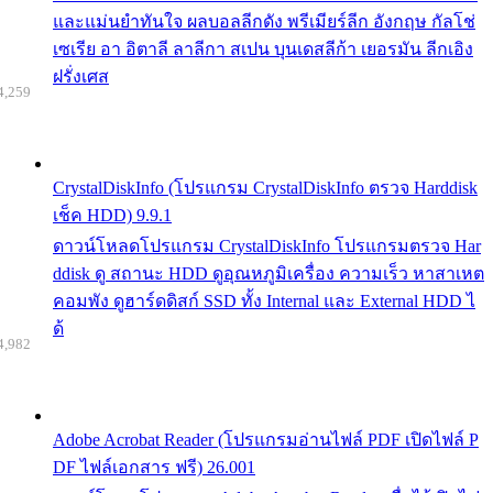
และแม่นยำทันใจ ผลบอลลีกดัง พรีเมียร์ลีก อังกฤษ กัลโช่
เซเรีย อา อิตาลี ลาลีกา สเปน บุนเดสลีก้า เยอรมัน ลีกเอิง
ฝรั่งเศส
4,259
CrystalDiskInfo (โปรแกรม CrystalDiskInfo ตรวจ Harddisk
เช็ค HDD) 9.9.1
ดาวน์โหลดโปรแกรม CrystalDiskInfo โปรแกรมตรวจ Har
ddisk ดู สถานะ HDD ดูอุณหภูมิเครื่อง ความเร็ว หาสาเหต
คอมพัง ดูฮาร์ดดิสก์ SSD ทั้ง Internal และ External HDD ไ
ด้
4,982
Adobe Acrobat Reader (โปรแกรมอ่านไฟล์ PDF เปิดไฟล์ P
DF ไฟล์เอกสาร ฟรี) 26.001