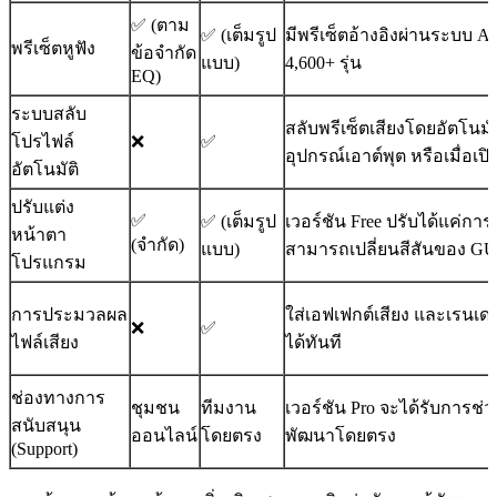
✅ (ตาม
✅ (เต็มรูป
มีพรีเซ็ตอ้างอิงผ่านระบบ 
พรีเซ็ตหูฟัง
ข้อจำกัด
แบบ)
4,600+ รุ่น
EQ)
ระบบสลับ
สลับพรีเซ็ตเสียงโดยอัตโนมัติ
โปรไฟล์
❌
✅
อุปกรณ์เอาต์พุต หรือเมื่อเ
อัตโนมัติ
ปรับแต่ง
✅
✅ (เต็มรูป
เวอร์ชัน Free ปรับได้แค่การ
หน้าตา
(จำกัด)
แบบ)
สามารถเปลี่ยนสีสันของ GU
โปรแกรม
การประมวลผล
ใส่เอฟเฟกต์เสียง และเรนเ
❌
✅
ไฟล์เสียง
ได้ทันที
ช่องทางการ
ชุมชน
ทีมงาน
เวอร์ชัน Pro จะได้รับการช่
สนับสนุน
ออนไลน์
โดยตรง
พัฒนาโดยตรง
(Support)