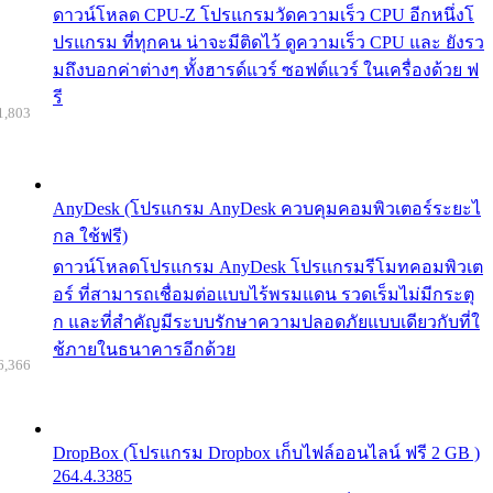
ดาวน์โหลด CPU-Z โปรแกรมวัดความเร็ว CPU อีกหนึ่งโ
ปรแกรม ที่ทุกคน น่าจะมีติดไว้ ดูความเร็ว CPU และ ยังรว
มถึงบอกค่าต่างๆ ทั้งฮารด์แวร์ ซอฟต์แวร์ ในเครื่องด้วย ฟ
รี
1,803
AnyDesk (โปรแกรม AnyDesk ควบคุมคอมพิวเตอร์ระยะไ
กล ใช้ฟรี)
ดาวน์โหลดโปรแกรม AnyDesk โปรแกรมรีโมทคอมพิวเต
อร์ ที่สามารถเชื่อมต่อแบบไร้พรมแดน รวดเร็มไม่มีกระตุ
ก และที่สำคัญมีระบบรักษาความปลอดภัยแบบเดียวกับที่ใ
ช้ภายในธนาคารอีกด้วย
6,366
DropBox (โปรแกรม Dropbox เก็บไฟล์ออนไลน์ ฟรี 2 GB )
264.4.3385