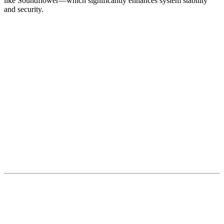
like Soundflower—which significantly enhances system stability
and security.