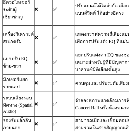
อีควอไลเซอร์
ปรับแบนด์ได้ไม่จำกัด เลือก
❌
✅
ระดับผู้
แบนด์วิดท์ ได้อย่างอิสระ
เชี่ยวชาญ
เครื่องวิเคราะห์
แสดงกราฟความถี่เสียงแบบเรี
❌
✅
สเปกตรัม
เพื่อการปรับแต่ง EQ ที่แม่น
แยกปรับแต่งค่า EQ ของช่อง
แยกปรับ EQ
❌
✅
เหมาะสำหรับผู้ที่มีปัญหากา
ซ้าย-ขวา
บาลานซ์มิติเสียงขั้นสูง
มิกเซอร์แยก
❌
✅
ควบคุมและปรับระดับเสียง
รายแอป
ระบบเสียงรอบ
จำลองสภาพแวดล้อมการฟัง
❌
✅
ทิศทาง (Spatial
Concert Hall หรือห้องขนาดต่
Audio)
รองรับปลั๊กอิน
สามารถเปิดและเชื่อมต่อปลั๊
❌
✅
ภายนอก
สามร่วมในสายสัญญาณเสีย