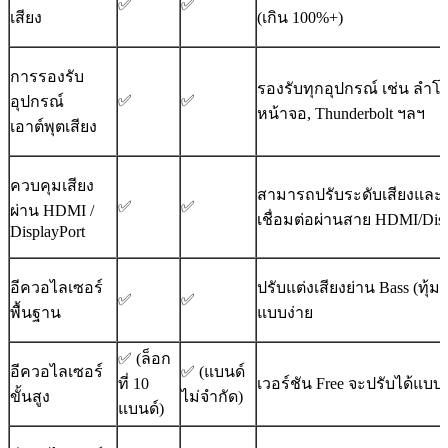
✅
✅
เสียง
(เกิน 100%+)
การรองรับ
รองรับทุกอุปกรณ์ เช่น ลำโพง
✅
✅
อุปกรณ์
หน้าจอ, Thunderbolt ฯลฯ
เอาต์พุตเสียง
ควบคุมเสียง
สามารถปรับระดับเสียงและส
✅
✅
ผ่าน HDMI /
เชื่อมต่อผ่านสาย HDMI/Disp
DisplayPort
อีควอไลเซอร์
ปรับแต่งเสียงย่าน Bass (ทุ้
✅
✅
พื้นฐาน
แบบง่าย
✅ (ล็อก
อีควอไลเซอร์
✅ (แบนด์
ที่ 10
เวอร์ชัน Free จะปรับได้แบบ
ขั้นสูง
ไม่จำกัด)
แบนด์)