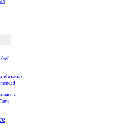
ษา
์ฟรี
แวร์แนะนำ
mended
ตลอดกาล
 Fame
re