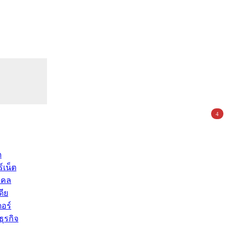
4
ด
์เน็ต
คคล
ดีย
อร์
ุรกิจ