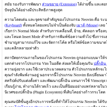
สมัย รองรับการพัฒนา
ส่วนขยาย (Extension)
ได้ง่ายขึ้น และ
ปัจจุบันได้อย่างมีประสิทธิภาพสูงสุด
ความโดดเด่น และจุดขายสำคัญของโปรแกรม Neovim คือ ระ
(Keyboard)
ทั้งหมดโดยแทบไม่จำเป็นต้องจับ
เมาส์ (Mouse)
เลย 
เรียกว่า Normal Mode สำหรับการเคลื่อนที่, ย้าย, คัดลอก หรือล
และโหมด Insert Mode สำหรับการพิมพ์ข้อความทั่วไป ซึ่งการแ
ชำนาญสามารถแก้ไข และจัดการโค้ด หรือไฟล์ข้อความขนาดใหญ
และคลิกหลายเท่าตัว
สถาปัตยกรรมภายในของโปรแกรม Neovim ถูกออกแบบมาให้รอง
แตกต่างจากโปรแกรม Vim ในอดีต ส่งผลให้เมื่อคุณรัน
ปลั๊กอิน 
ความยุ่งยาก และใช้เวลาประมวลผลนาน ตัวโปรแกรมหลักจะไม่
คุณกำลังพิมพ์งานอยู่ นอกจากนี้โปรแกรม Neovim ยังเปลี่ยน
สคริปต์ปรับแต่งตั้งค่า และพัฒนาปลั๊กอิน แทนการใช้ Vimscript แ
เรียนรู้ง่าย, ทำงานได้รวดเร็ว และเป็นที่นิยมอย่างแพร่หลาย
นิเวศของปลั๊กอิน (Plugin Ecosystem) ที่เติบโตอย่างก้าวกระโดด
คุณสมบัติขั้นสูงอีกประการหนึ่งที่ทำให้โปรแกรม Neovim ได้รั