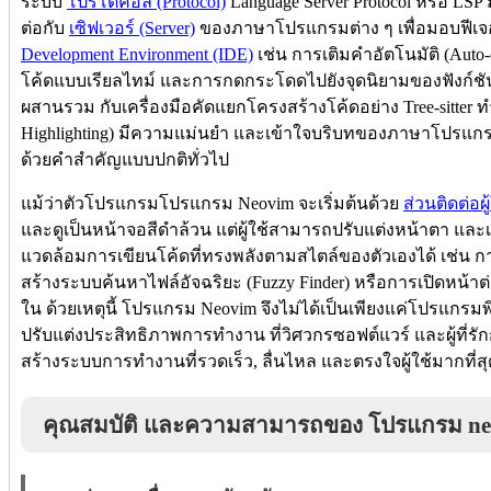
ระบบ
โปรโตคอล (Protocol)
Language Server Protocol หรือ LSP ม
ต่อกับ
เซิฟเวอร์ (Server)
ของภาษาโปรแกรมต่าง ๆ เพื่อมอบฟีเจ
Development Environment (IDE)
เช่น การเติมคำอัตโนมัติ (Aut
โค้ดแบบเรียลไทม์ และการกดกระโดดไปยังจุดนิยามของฟังก์ชัน 
ผสานรวม กับเครื่องมือคัดแยกโครงสร้างโค้ดอย่าง Tree-sitter 
Highlighting) มีความแม่นยำ และเข้าใจบริบทของภาษาโปรแกรมไ
ด้วยคำสำคัญแบบปกติทั่วไป
แม้ว่าตัวโปรแกรมโปรแกรม Neovim จะเริ่มต้นด้วย
ส่วนติดต่อ
และดูเป็นหน้าจอสีดำล้วน แต่ผู้ใช้สามารถปรับแต่งหน้าตา แล
แวดล้อมการเขียนโค้ดที่ทรงพลังตามสไตล์ของตัวเองได้ เช่น กา
สร้างระบบค้นหาไฟล์อัจฉริยะ (Fuzzy Finder) หรือการเปิดหน้าต
ใน ด้วยเหตุนี้ โปรแกรม Neovim จึงไม่ได้เป็นเพียงแค่โปรแกรม
ปรับแต่งประสิทธิภาพการทำงาน ที่วิศวกรซอฟต์แวร์ และผู้ที่รั
สร้างระบบการทำงานที่รวดเร็ว, ลื่นไหล และตรงใจผู้ใช้มากที่สุ
คุณสมบัติ และความสามารถของ โปรแกรม n