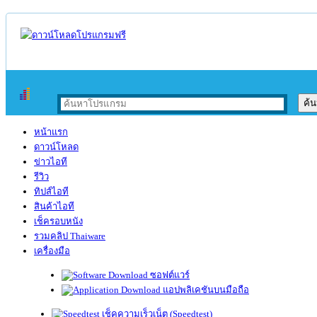
หน้าแรก
ดาวน์โหลด
ข่าวไอที
รีวิว
ทิปส์ไอที
สินค้าไอที
เช็ครอบหนัง
รวมคลิป Thaiware
เครื่องมือ
ซอฟต์แวร์
แอปพลิเคชันบนมือถือ
เช็คความเร็วเน็ต (Speedtest)