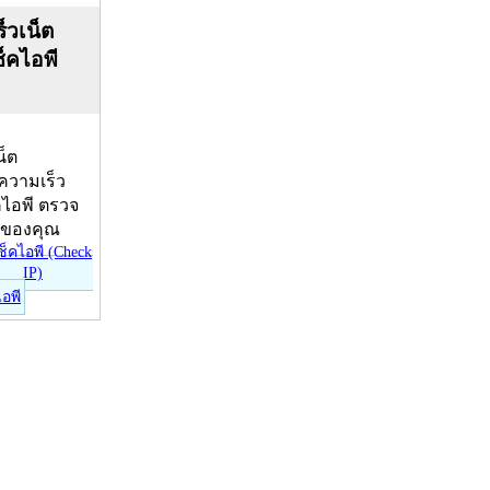
็วเน็ต
ช็คไอพี
น็ต
บความเร็ว
คไอพี ตรวจ
ีของคุณ
ไอพี