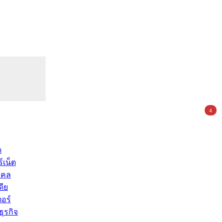
4
ด
์เน็ต
คคล
ดีย
อร์
ุรกิจ