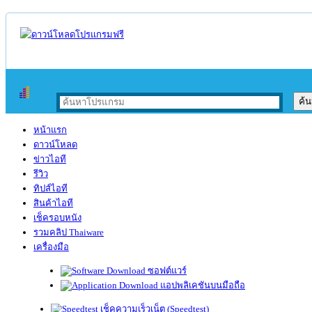
หน้าแรก
ดาวน์โหลด
ข่าวไอที
รีวิว
ทิปส์ไอที
สินค้าไอที
เช็ครอบหนัง
รวมคลิป Thaiware
เครื่องมือ
ซอฟต์แวร์
แอปพลิเคชันบนมือถือ
เช็คความเร็วเน็ต (Speedtest)