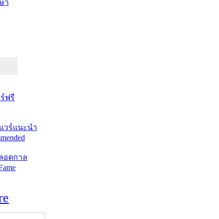
ษา
์ฟรี
แวร์แนะนำ
mended
ตลอดกาล
 Fame
re