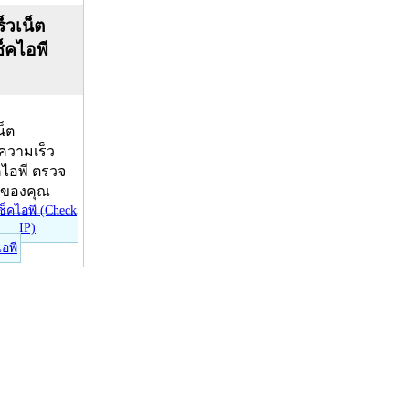
็วเน็ต
ช็คไอพี
น็ต
บความเร็ว
คไอพี ตรวจ
ีของคุณ
ไอพี