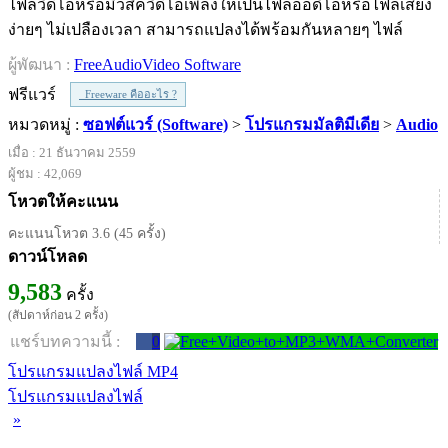
ไฟล์วิดีโอหรือมิวสิควิดีโอเพลงให้เป็นไฟล์ออดิโอหรือไฟล์เสียง
ง่ายๆ ไม่เปลืองเวลา สามารถแปลงได้พร้อมกันหลายๆ ไฟล์
ผู้พัฒนา :
FreeAudioVideo Software
ฟรีแวร์
Freeware คืออะไร ?
หมวดหมู่ :
ซอฟต์แวร์ (Software)
>
โปรแกรมมัลติมีเดีย
>
Audio
เมื่อ : 21 ธันวาคม 2559
ผู้ชม : 42,069
โหวตให้คะแนน
คะแนนโหวต 3.6 (45 ครั้ง)
ดาวน์โหลด
9,583
ครั้ง
(สัปดาห์ก่อน 2 ครั้ง)
แชร์บทความนี้ :
0
โปรแกรมแปลงไฟล์ MP4
โปรแกรมแปลงไฟล์
»