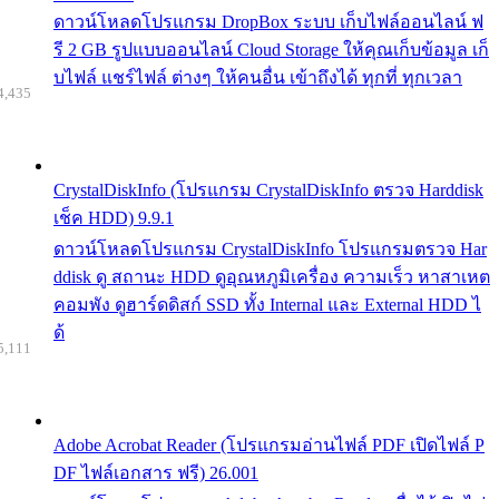
ดาวน์โหลดโปรแกรม DropBox ระบบ เก็บไฟล์ออนไลน์ ฟ
รี 2 GB รูปแบบออนไลน์ Cloud Storage ให้คุณเก็บข้อมูล เก็
บไฟล์ แชร์ไฟล์ ต่างๆ ให้คนอื่น เข้าถึงได้ ทุกที่ ทุกเวลา
4,435
CrystalDiskInfo (โปรแกรม CrystalDiskInfo ตรวจ Harddisk
เช็ค HDD) 9.9.1
ดาวน์โหลดโปรแกรม CrystalDiskInfo โปรแกรมตรวจ Har
ddisk ดู สถานะ HDD ดูอุณหภูมิเครื่อง ความเร็ว หาสาเหต
คอมพัง ดูฮาร์ดดิสก์ SSD ทั้ง Internal และ External HDD ไ
ด้
5,111
Adobe Acrobat Reader (โปรแกรมอ่านไฟล์ PDF เปิดไฟล์ P
DF ไฟล์เอกสาร ฟรี) 26.001