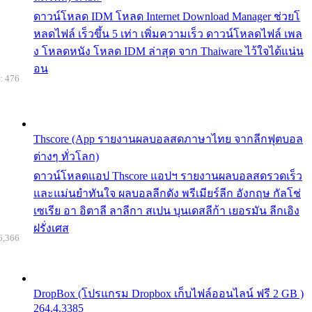
ดาวน์โหลด IDM โหลด Internet Download Manager ช่วยโ
หลดไฟล์ เร็วขึ้น 5 เท่า เพิ่มความเร็ว ดาวน์โหลดไฟล์ เพล
ง โหลดหนัง โหลด IDM ล่าสุด จาก Thaiware ไว้ใจได้แน่น
อน
: 476
Thscore (App รายงานผลบอลสดภาษาไทย จากลีกฟุตบอล
ต่างๆ ทั่วโลก)
ดาวน์โหลดแอป Thscore แอปฯ รายงานผลบอลสดรวดเร็ว
และแม่นยำทันใจ ผลบอลลีกดัง พรีเมียร์ลีก อังกฤษ กัลโช่
เซเรีย อา อิตาลี ลาลีกา สเปน บุนเดสลีก้า เยอรมัน ลีกเอิง
ฝรั่งเศส
6,366
DropBox (โปรแกรม Dropbox เก็บไฟล์ออนไลน์ ฟรี 2 GB )
264.4.3385