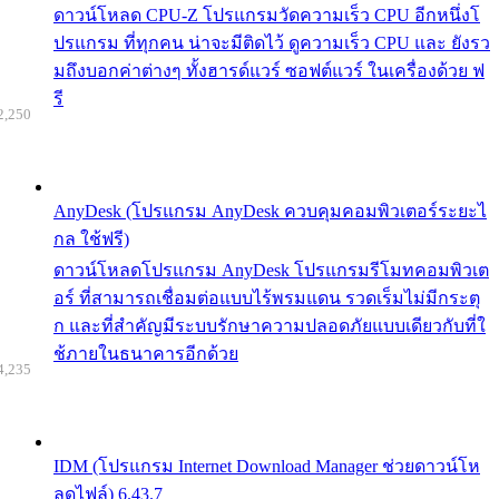
ดาวน์โหลด CPU-Z โปรแกรมวัดความเร็ว CPU อีกหนึ่งโ
ปรแกรม ที่ทุกคน น่าจะมีติดไว้ ดูความเร็ว CPU และ ยังรว
มถึงบอกค่าต่างๆ ทั้งฮารด์แวร์ ซอฟต์แวร์ ในเครื่องด้วย ฟ
รี
2,250
AnyDesk (โปรแกรม AnyDesk ควบคุมคอมพิวเตอร์ระยะไ
กล ใช้ฟรี)
ดาวน์โหลดโปรแกรม AnyDesk โปรแกรมรีโมทคอมพิวเต
อร์ ที่สามารถเชื่อมต่อแบบไร้พรมแดน รวดเร็มไม่มีกระตุ
ก และที่สำคัญมีระบบรักษาความปลอดภัยแบบเดียวกับที่ใ
ช้ภายในธนาคารอีกด้วย
4,235
IDM (โปรแกรม Internet Download Manager ช่วยดาวน์โห
ลดไฟล์) 6.43.7