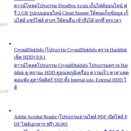
ดาวน์โหลดโปรแกรม DropBox ระบบ เก็บไฟล์ออนไลน์ ฟ
รี 2 GB รูปแบบออนไลน์ Cloud Storage ให้คุณเก็บข้อมูล เก็
บไฟล์ แชร์ไฟล์ ต่างๆ ให้คนอื่น เข้าถึงได้ ทุกที่ ทุกเวลา
4,451
CrystalDiskInfo (โปรแกรม CrystalDiskInfo ตรวจ Harddisk
เช็ค HDD) 9.9.1
ดาวน์โหลดโปรแกรม CrystalDiskInfo โปรแกรมตรวจ Har
ddisk ดู สถานะ HDD ดูอุณหภูมิเครื่อง ความเร็ว หาสาเหต
คอมพัง ดูฮาร์ดดิสก์ SSD ทั้ง Internal และ External HDD ไ
ด้
5,120
Adobe Acrobat Reader (โปรแกรมอ่านไฟล์ PDF เปิดไฟล์ P
DF ไฟล์เอกสาร ฟรี) 26.001