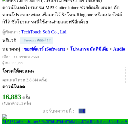
ดาวน์โหลดโปรแกรม MP3 Cutter Joiner ช่วยตัดเสียงเพลง ตัด
ท่อนโปรดของเพลง เพื่อเอาไว้ ริงโทน Ringtone หรือแปลงไฟล์
ก็ได้ ซึ่งโปรแกรมนี้ใช้งานง่ายและฟรีอีกด้วย
ผู้พัฒนา :
TechTouch Soft Co., Ltd.
ฟรีแวร์
Freeware คืออะไร ?
หมวดหมู่ :
ซอฟต์แวร์ (Software)
>
โปรแกรมมัลติมีเดีย
>
Audio
เมื่อ : 13 มกราคม 2560
ผู้ชม : 65,299
โหวตให้คะแนน
คะแนนโหวต 3.8 (44 ครั้ง)
ดาวน์โหลด
16,883
ครั้ง
(สัปดาห์ก่อน 3 ครั้ง)
แชร์บทความนี้ :
0