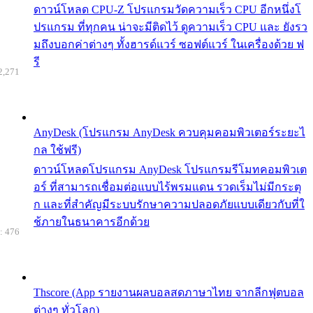
ดาวน์โหลด CPU-Z โปรแกรมวัดความเร็ว CPU อีกหนึ่งโ
ปรแกรม ที่ทุกคน น่าจะมีติดไว้ ดูความเร็ว CPU และ ยังรว
มถึงบอกค่าต่างๆ ทั้งฮารด์แวร์ ซอฟต์แวร์ ในเครื่องด้วย ฟ
รี
2,271
AnyDesk (โปรแกรม AnyDesk ควบคุมคอมพิวเตอร์ระยะไ
กล ใช้ฟรี)
ดาวน์โหลดโปรแกรม AnyDesk โปรแกรมรีโมทคอมพิวเต
อร์ ที่สามารถเชื่อมต่อแบบไร้พรมแดน รวดเร็มไม่มีกระตุ
ก และที่สำคัญมีระบบรักษาความปลอดภัยแบบเดียวกับที่ใ
ช้ภายในธนาคารอีกด้วย
: 476
Thscore (App รายงานผลบอลสดภาษาไทย จากลีกฟุตบอล
ต่างๆ ทั่วโลก)