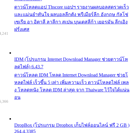
ดาวน์โหลดแอป Thscore แอปฯ รายงานผลบอลสดรวดเร็ว
และแม่นยำทันใจ ผลบอลลีกดัง พรีเมียร์ลีก อังกฤษ กัลโช่
เซเรีย อา อิตาลี ลาลีกา สเปน บุนเดสลีก้า เยอรมัน ลีกเอิง
ฝรั่งเศส
4,241
IDM (โปรแกรม Internet Download Manager ช่วยดาวน์โห
ลดไฟล์) 6.43.7
ดาวน์โหลด IDM โหลด Internet Download Manager ช่วยโ
หลดไฟล์ เร็วขึ้น 5 เท่า เพิ่มความเร็ว ดาวน์โหลดไฟล์ เพล
ง โหลดหนัง โหลด IDM ล่าสุด จาก Thaiware ไว้ใจได้แน่น
อน
6,366
DropBox (โปรแกรม Dropbox เก็บไฟล์ออนไลน์ ฟรี 2 GB )
264.4.3385