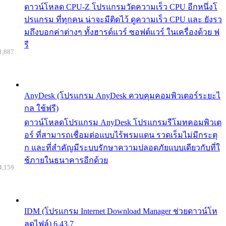
ดาวน์โหลด CPU-Z โปรแกรมวัดความเร็ว CPU อีกหนึ่งโ
ปรแกรม ที่ทุกคน น่าจะมีติดไว้ ดูความเร็ว CPU และ ยังรว
มถึงบอกค่าต่างๆ ทั้งฮารด์แวร์ ซอฟต์แวร์ ในเครื่องด้วย ฟ
รี
1,887
AnyDesk (โปรแกรม AnyDesk ควบคุมคอมพิวเตอร์ระยะไ
กล ใช้ฟรี)
ดาวน์โหลดโปรแกรม AnyDesk โปรแกรมรีโมทคอมพิวเต
อร์ ที่สามารถเชื่อมต่อแบบไร้พรมแดน รวดเร็มไม่มีกระตุ
ก และที่สำคัญมีระบบรักษาความปลอดภัยแบบเดียวกับที่ใ
ช้ภายในธนาคารอีกด้วย
4,159
IDM (โปรแกรม Internet Download Manager ช่วยดาวน์โห
ลดไฟล์) 6.43.7