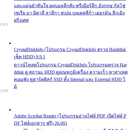
และแม่นยำทันใจ ผลบอลลีกดัง พรีเมียร์ลีก อังกฤษ กัลโช่
เซเรีย อา อิตาลี ลาลีกา สเปน บุนเดสลีก้า เยอรมัน ลีกเอิง
ฝรั่งเศส
4,301
CrystalDiskInfo (โปรแกรม CrystalDiskInfo ตรวจ Harddisk
เช็ค HDD) 9.9.1
ดาวน์โหลดโปรแกรม CrystalDiskInfo โปรแกรมตรวจ Har
ddisk ดู สถานะ HDD ดูอุณหภูมิเครื่อง ความเร็ว หาสาเหต
คอมพัง ดูฮาร์ดดิสก์ SSD ทั้ง Internal และ External HDD ไ
ด้
5,000
Adobe Acrobat Reader (โปรแกรมอ่านไฟล์ PDF เปิดไฟล์ P
DF ไฟล์เอกสาร ฟรี) 26.001