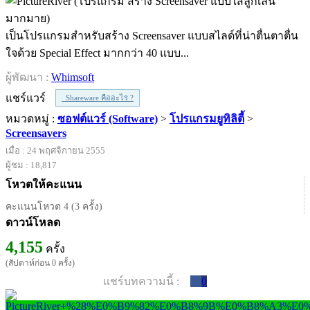
เป็นโปรแกรมสำหรับสร้าง Screensaver แบบสไลด์ที่น่าตื่นตาตื่น
ใจด้วย Special Effect มากกว่า 40 แบบ...
ผู้พัฒนา :
Whimsoft
แชร์แวร์
Shareware คืออะไร ?
หมวดหมู่ :
ซอฟต์แวร์ (Software)
>
โปรแกรมยูทิลิตี้
>
Screensavers
เมื่อ : 24 พฤศจิกายน 2555
ผู้ชม : 18,817
โหวตให้คะแนน
คะแนนโหวต 4 (3 ครั้ง)
ดาวน์โหลด
4,155
ครั้ง
(สัปดาห์ก่อน 0 ครั้ง)
แชร์บทความนี้ :
0