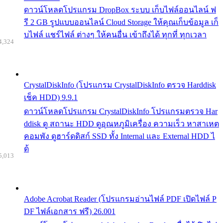
ดาวน์โหลดโปรแกรม DropBox ระบบ เก็บไฟล์ออนไลน์ ฟ
รี 2 GB รูปแบบออนไลน์ Cloud Storage ให้คุณเก็บข้อมูล เก็
บไฟล์ แชร์ไฟล์ ต่างๆ ให้คนอื่น เข้าถึงได้ ทุกที่ ทุกเวลา
4,324
CrystalDiskInfo (โปรแกรม CrystalDiskInfo ตรวจ Harddisk
เช็ค HDD) 9.9.1
ดาวน์โหลดโปรแกรม CrystalDiskInfo โปรแกรมตรวจ Har
ddisk ดู สถานะ HDD ดูอุณหภูมิเครื่อง ความเร็ว หาสาเหต
คอมพัง ดูฮาร์ดดิสก์ SSD ทั้ง Internal และ External HDD ไ
ด้
5,013
Adobe Acrobat Reader (โปรแกรมอ่านไฟล์ PDF เปิดไฟล์ P
DF ไฟล์เอกสาร ฟรี) 26.001