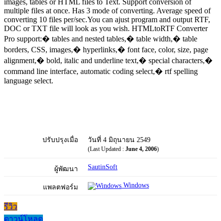
images, tables or HTML files to Text. Support conversion of
multiple files at once. Has 3 mode of converting. Average speed of
converting 10 files per/sec.You can ajust program and output RTF,
DOC or TXT file will look as you wish. HTMLtoRTF Converter
Pro support:� tables and nested tables,� table width,� table
borders, CSS, images,� hyperlinks,� font face, color, size, page
alignment,� bold, italic and underline text,� special characters,�
command line interface, automatic coding select,� rtf spelling
language select.
ปรับปรุงเมื่อ
วันที่ 4 มิถุนายน 2549
(Last Updated :
June 4, 2006
)
SautinSoft
ผู้พัฒนา
Windows
แพลตฟอร์ม
รีวิว
ดาวน์โหลด