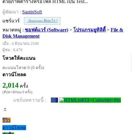
ด้วยภาพตารางหรือไฟล์ HTML เป็น Text...
ผู้พัฒนา :
SautinSoft
แชร์แวร์
Shareware คืออะไร ?
หมวดหมู่ :
ซอฟต์แวร์ (Software)
>
โปรแกรมยูทิลิตี้
>
File &
Disk Management
เมื่อ : 4 มิถุนายน 2549
ผู้ชม : 8,479
โหวตให้คะแนน
คะแนนโหวต 0 (0 ครั้ง)
ดาวน์โหลด
2,014
ครั้ง
(สัปดาห์ก่อน 0 ครั้ง)
แชร์บทความนี้ :
0
»
รีวิว
ดาวน์โหลด