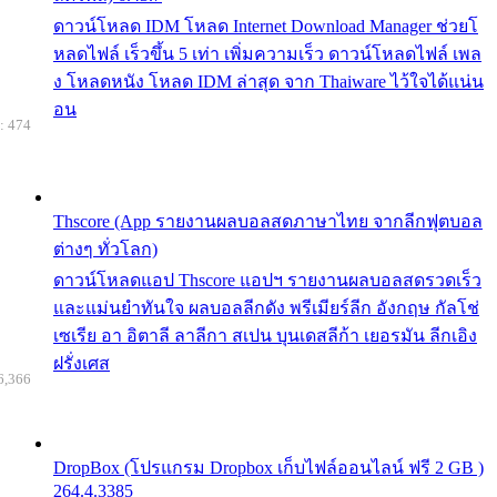
ดาวน์โหลด IDM โหลด Internet Download Manager ช่วยโ
หลดไฟล์ เร็วขึ้น 5 เท่า เพิ่มความเร็ว ดาวน์โหลดไฟล์ เพล
ง โหลดหนัง โหลด IDM ล่าสุด จาก Thaiware ไว้ใจได้แน่น
อน
: 474
Thscore (App รายงานผลบอลสดภาษาไทย จากลีกฟุตบอล
ต่างๆ ทั่วโลก)
ดาวน์โหลดแอป Thscore แอปฯ รายงานผลบอลสดรวดเร็ว
และแม่นยำทันใจ ผลบอลลีกดัง พรีเมียร์ลีก อังกฤษ กัลโช่
เซเรีย อา อิตาลี ลาลีกา สเปน บุนเดสลีก้า เยอรมัน ลีกเอิง
ฝรั่งเศส
6,366
DropBox (โปรแกรม Dropbox เก็บไฟล์ออนไลน์ ฟรี 2 GB )
264.4.3385