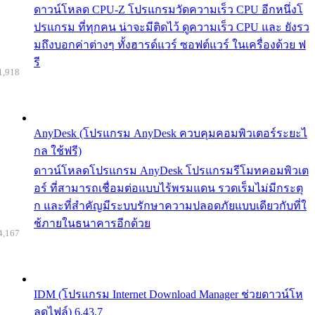
ดาวน์โหลด CPU-Z โปรแกรมวัดความเร็ว CPU อีกหนึ่งโ
ปรแกรม ที่ทุกคน น่าจะมีติดไว้ ดูความเร็ว CPU และ ยังรว
มถึงบอกค่าต่างๆ ทั้งฮารด์แวร์ ซอฟต์แวร์ ในเครื่องด้วย ฟ
รี
1,918
AnyDesk (โปรแกรม AnyDesk ควบคุมคอมพิวเตอร์ระยะไ
กล ใช้ฟรี)
ดาวน์โหลดโปรแกรม AnyDesk โปรแกรมรีโมทคอมพิวเต
อร์ ที่สามารถเชื่อมต่อแบบไร้พรมแดน รวดเร็มไม่มีกระตุ
ก และที่สำคัญมีระบบรักษาความปลอดภัยแบบเดียวกับที่ใ
ช้ภายในธนาคารอีกด้วย
4,167
IDM (โปรแกรม Internet Download Manager ช่วยดาวน์โห
ลดไฟล์) 6.43.7