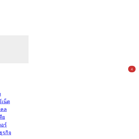
4
ด
์เน็ต
คคล
ดีย
อร์
ุรกิจ