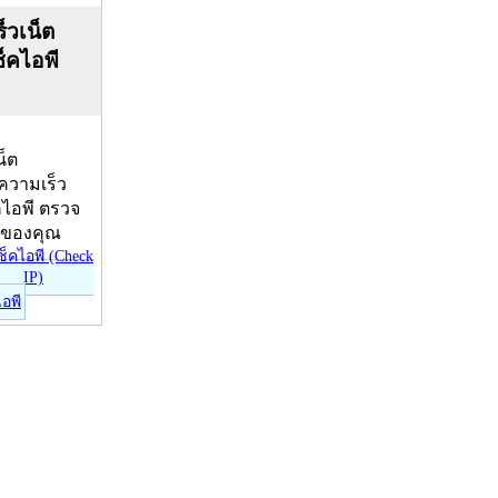
็วเน็ต
ช็คไอพี
น็ต
บความเร็ว
คไอพี ตรวจ
ีของคุณ
ไอพี