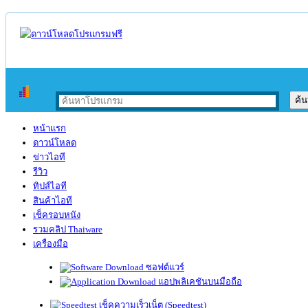
หน้าแรก
ดาวน์โหลด
ข่าวไอที
รีวิว
ทิปส์ไอที
สินค้าไอที
เช็ครอบหนัง
รวมคลิป Thaiware
เครื่องมือ
ซอฟต์แวร์
แอปพลิเคชันบนมือถือ
เช็คความเร็วเน็ต (Speedtest)