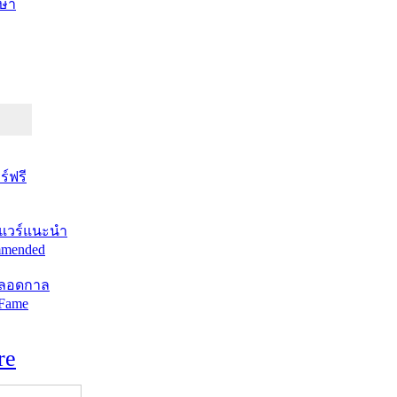
ษา
์ฟรี
แวร์แนะนำ
mended
ตลอดกาล
 Fame
re