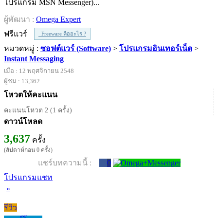
โปรแกรม MSN Messenger)...
ผู้พัฒนา :
Omega Expert
ฟรีแวร์
Freeware คืออะไร ?
หมวดหมู่ :
ซอฟต์แวร์ (Software)
>
โปรแกรมอินเทอร์เน็ต
>
Instant Messaging
เมื่อ : 12 พฤศจิกายน 2548
ผู้ชม : 13,362
โหวตให้คะแนน
คะแนนโหวต 2 (1 ครั้ง)
ดาวน์โหลด
3,637
ครั้ง
(สัปดาห์ก่อน 0 ครั้ง)
แชร์บทความนี้ :
0
โปรแกรมแชท
»
รีวิว