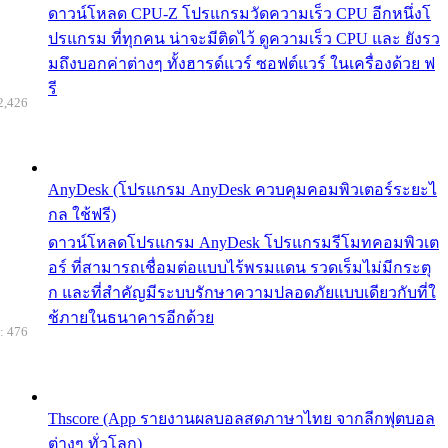
ดาวน์โหลด CPU-Z โปรแกรมวัดความเร็ว CPU อีกหนึ่งโ
ปรแกรม ที่ทุกคน น่าจะมีติดไว้ ดูความเร็ว CPU และ ยังรว
มถึงบอกค่าต่างๆ ทั้งฮารด์แวร์ ซอฟต์แวร์ ในเครื่องด้วย ฟ
รี
2,426
AnyDesk (โปรแกรม AnyDesk ควบคุมคอมพิวเตอร์ระยะไ
กล ใช้ฟรี)
ดาวน์โหลดโปรแกรม AnyDesk โปรแกรมรีโมทคอมพิวเต
อร์ ที่สามารถเชื่อมต่อแบบไร้พรมแดน รวดเร็มไม่มีกระตุ
ก และที่สำคัญมีระบบรักษาความปลอดภัยแบบเดียวกับที่ใ
ช้ภายในธนาคารอีกด้วย
: 476
Thscore (App รายงานผลบอลสดภาษาไทย จากลีกฟุตบอล
ต่างๆ ทั่วโลก)