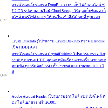
ดาวน์โหลดโปรแกรม DropBox ระบบ เก็บไฟล์ออนไลน์ ฟ
รี 2 GB รูปแบบออนไลน์ Cloud Storage ให้คุณเก็บข้อมูล เก็
บไฟล์ แชร์ไฟล์ ต่างๆ ให้คนอื่น เข้าถึงได้ ทุกที่ ทุกเวลา
4,522
CrystalDiskInfo (โปรแกรม CrystalDiskInfo ตรวจ Harddisk
เช็ค HDD) 9.9.1
ดาวน์โหลดโปรแกรม CrystalDiskInfo โปรแกรมตรวจ Har
ddisk ดู สถานะ HDD ดูอุณหภูมิเครื่อง ความเร็ว หาสาเหต
คอมพัง ดูฮาร์ดดิสก์ SSD ทั้ง Internal และ External HDD ไ
ด้
5,160
Adobe Acrobat Reader (โปรแกรมอ่านไฟล์ PDF เปิดไฟล์ P
DF ไฟล์เอกสาร ฟรี) 26.001