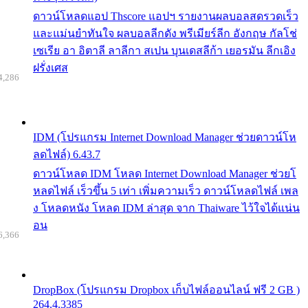
ดาวน์โหลดแอป Thscore แอปฯ รายงานผลบอลสดรวดเร็ว
และแม่นยำทันใจ ผลบอลลีกดัง พรีเมียร์ลีก อังกฤษ กัลโช่
เซเรีย อา อิตาลี ลาลีกา สเปน บุนเดสลีก้า เยอรมัน ลีกเอิง
ฝรั่งเศส
4,286
IDM (โปรแกรม Internet Download Manager ช่วยดาวน์โห
ลดไฟล์) 6.43.7
ดาวน์โหลด IDM โหลด Internet Download Manager ช่วยโ
หลดไฟล์ เร็วขึ้น 5 เท่า เพิ่มความเร็ว ดาวน์โหลดไฟล์ เพล
ง โหลดหนัง โหลด IDM ล่าสุด จาก Thaiware ไว้ใจได้แน่น
อน
6,366
DropBox (โปรแกรม Dropbox เก็บไฟล์ออนไลน์ ฟรี 2 GB )
264.4.3385