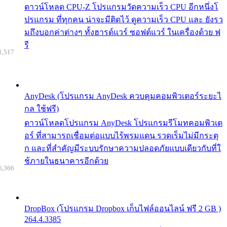
ดาวน์โหลด CPU-Z โปรแกรมวัดความเร็ว CPU อีกหนึ่งโ
ปรแกรม ที่ทุกคน น่าจะมีติดไว้ ดูความเร็ว CPU และ ยังรว
มถึงบอกค่าต่างๆ ทั้งฮารด์แวร์ ซอฟต์แวร์ ในเครื่องด้วย ฟ
รี
1,517
AnyDesk (โปรแกรม AnyDesk ควบคุมคอมพิวเตอร์ระยะไ
กล ใช้ฟรี)
ดาวน์โหลดโปรแกรม AnyDesk โปรแกรมรีโมทคอมพิวเต
อร์ ที่สามารถเชื่อมต่อแบบไร้พรมแดน รวดเร็มไม่มีกระตุ
ก และที่สำคัญมีระบบรักษาความปลอดภัยแบบเดียวกับที่ใ
ช้ภายในธนาคารอีกด้วย
6,366
DropBox (โปรแกรม Dropbox เก็บไฟล์ออนไลน์ ฟรี 2 GB )
264.4.3385