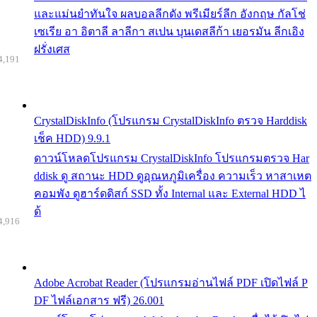
และแม่นยำทันใจ ผลบอลลีกดัง พรีเมียร์ลีก อังกฤษ กัลโช่
เซเรีย อา อิตาลี ลาลีกา สเปน บุนเดสลีก้า เยอรมัน ลีกเอิง
ฝรั่งเศส
4,191
CrystalDiskInfo (โปรแกรม CrystalDiskInfo ตรวจ Harddisk
เช็ค HDD) 9.9.1
ดาวน์โหลดโปรแกรม CrystalDiskInfo โปรแกรมตรวจ Har
ddisk ดู สถานะ HDD ดูอุณหภูมิเครื่อง ความเร็ว หาสาเหต
คอมพัง ดูฮาร์ดดิสก์ SSD ทั้ง Internal และ External HDD ไ
ด้
4,916
Adobe Acrobat Reader (โปรแกรมอ่านไฟล์ PDF เปิดไฟล์ P
DF ไฟล์เอกสาร ฟรี) 26.001