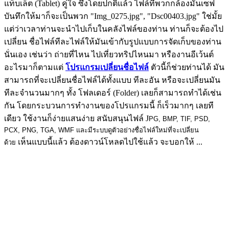
แท็บเล็ต (Tablet) คู่ใจ ซึ่งโดยปกติแล้ว ไฟล์ที่พวกกล้องมันเซฟ
บันทึกให้มาก็จะเป็นพวก "Img_0275.jpg", "Dsc00403.jpg" ใช่มั้ย
แต่ว่าเวลาท่านจะนำไปเก็บในคลังไฟล์ของท่าน ท่านก็จะต้องไป
เปลี่ยน ชื่อไฟล์ทีละไฟล์ให้มันเข้ากับรูปแบบการจัดเก็บของท่าน
นั่นเอง เช่นว่า ถ่ายที่ไหน ไปเที่ยวทริปไหนมา หรืองานอีเว้นต์
อะไรมาก็ตามแต่
โปรแกรมเปลี่ยนชื่อไฟล์
ตัวนี้ก็ช่วยท่านได้ มัน
สามารถที่จะเปลี่ยนชื่อไฟล์ได้ทั้งแบบ ทีละอัน หรือจะเปลี่ยนมัน
ทีละจำนวนมากๆ ทั้ง โฟลเดอร์ (Folder) เลยก็สามารถทำได้เช่น
กัน โดยกระบวนการทำงานของโปรแกรมนี้ ก็เร็วมากๆ เลยที
เดียว ใช้งานก็ง่ายแสนง่าย สนับสนุนไฟล์ J
PG, BMP, TIF, PSD,
PCX, PNG, TGA, WMF และมีระบบดูตัวอย่างชื่อไฟล์ใหม่ที่จะเปลี่ยน
เห็นแบบนี้แล้ว ต้องดาวน์โหลดไปใช้แล้ว จะบอกให้ ...
ด้วย