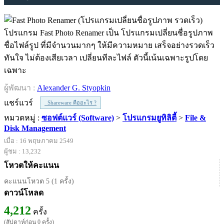
โปรแกรม Fast Photo Renamer เป็น โปรแกรมเปลี่ยนชื่อรูปภาพ
ชื่อไฟล์รูป ที่มีจำนวนมากๆ ให้มีความหมาย เสร็จอย่างรวดเร็ว
ทันใจ ไม่ต้องเสียเวลา เปลี่ยนทีละไฟล์ ตัวนี้เน้นเฉพาะรูปโดย
เฉพาะ
ผู้พัฒนา :
Alexander G. Styopkin
แชร์แวร์
Shareware คืออะไร ?
หมวดหมู่ :
ซอฟต์แวร์ (Software)
>
โปรแกรมยูทิลิตี้
>
File &
Disk Management
เมื่อ : 16 พฤษภาคม 2549
ผู้ชม : 13,232
โหวตให้คะแนน
คะแนนโหวต 5 (1 ครั้ง)
ดาวน์โหลด
4,212
ครั้ง
(สัปดาห์ก่อน 0 ครั้ง)