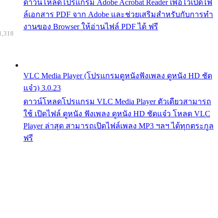
ดาวน์โหลดโปรแกรม Adobe Acrobat Reader เพื่อไว้เปิดไฟ
ล์เอกสาร PDF จาก Adobe และช่วยเสริมสำหรับกับการทำ
งานของ Browser ให้อ่านไฟล์ PDF ได้ ฟรี
1,318
VLC Media Player (โปรแกรมดูหนังฟังเพลง ดูหนัง HD ชัด
แจ๋ว) 3.0.23
ดาวน์โหลดโปรแกรม VLC Media Player ตัวเดียวสามารถ
ใช้ เปิดไฟล์ ดูหนัง ฟังเพลง ดูหนัง HD ชัดแจ๋ว โหลด VLC
Player ล่าสุด สามารถเปิดไฟล์เพลง MP3 ฯลฯ ได้ทุกตระกูล
ฟรี