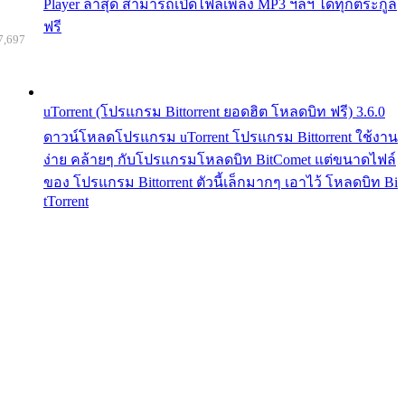
Player ล่าสุด สามารถเปิดไฟล์เพลง MP3 ฯลฯ ได้ทุกตระกูล
ฟรี
7,697
uTorrent (โปรแกรม Bittorrent ยอดฮิต โหลดบิท ฟรี) 3.6.0
ดาวน์โหลดโปรแกรม uTorrent โปรแกรม Bittorrent ใช้งาน
ง่าย คล้ายๆ กับโปรแกรมโหลดบิท BitComet แต่ขนาดไฟล์
ของ โปรแกรม Bittorrent ตัวนี้เล็กมากๆ เอาไว้ โหลดบิท Bi
tTorrent