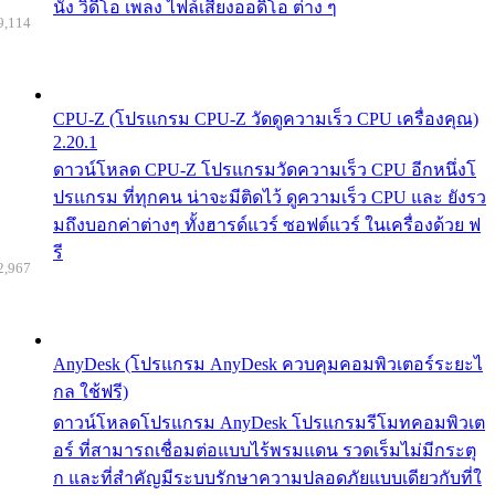
นัง วิดีโอ เพลง ไฟล์เสียงออดิโอ ต่าง ๆ
9,114
CPU-Z (โปรแกรม CPU-Z วัดดูความเร็ว CPU เครื่องคุณ)
2.20.1
ดาวน์โหลด CPU-Z โปรแกรมวัดความเร็ว CPU อีกหนึ่งโ
ปรแกรม ที่ทุกคน น่าจะมีติดไว้ ดูความเร็ว CPU และ ยังรว
มถึงบอกค่าต่างๆ ทั้งฮารด์แวร์ ซอฟต์แวร์ ในเครื่องด้วย ฟ
รี
2,967
AnyDesk (โปรแกรม AnyDesk ควบคุมคอมพิวเตอร์ระยะไ
กล ใช้ฟรี)
ดาวน์โหลดโปรแกรม AnyDesk โปรแกรมรีโมทคอมพิวเต
อร์ ที่สามารถเชื่อมต่อแบบไร้พรมแดน รวดเร็มไม่มีกระตุ
ก และที่สำคัญมีระบบรักษาความปลอดภัยแบบเดียวกับที่ใ