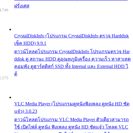
ฝรั่งเศส
4,746
CrystalDiskInfo (โปรแกรม CrystalDiskInfo ตรวจ Harddisk
เช็ค HDD) 9.9.1
ดาวน์โหลดโปรแกรม CrystalDiskInfo โปรแกรมตรวจ Har
ddisk ดู สถานะ HDD ดูอุณหภูมิเครื่อง ความเร็ว หาสาเหต
คอมพัง ดูฮาร์ดดิสก์ SSD ทั้ง Internal และ External HDD ไ
ด้
1,575
VLC Media Player (โปรแกรมดูหนังฟังเพลง ดูหนัง HD ชัด
แจ๋ว) 3.0.23
ดาวน์โหลดโปรแกรม VLC Media Player ตัวเดียวสามารถ
ใช้ เปิดไฟล์ ดูหนัง ฟังเพลง ดูหนัง HD ชัดแจ๋ว โหลด VLC