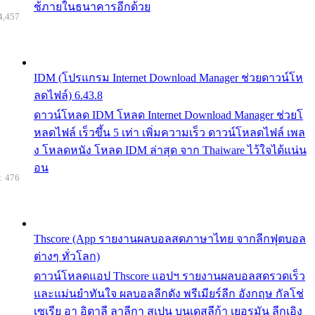
ช้ภายในธนาคารอีกด้วย
4,457
IDM (โปรแกรม Internet Download Manager ช่วยดาวน์โห
ลดไฟล์) 6.43.8
ดาวน์โหลด IDM โหลด Internet Download Manager ช่วยโ
หลดไฟล์ เร็วขึ้น 5 เท่า เพิ่มความเร็ว ดาวน์โหลดไฟล์ เพล
ง โหลดหนัง โหลด IDM ล่าสุด จาก Thaiware ไว้ใจได้แน่น
อน
: 476
Thscore (App รายงานผลบอลสดภาษาไทย จากลีกฟุตบอล
ต่างๆ ทั่วโลก)
ดาวน์โหลดแอป Thscore แอปฯ รายงานผลบอลสดรวดเร็ว
และแม่นยำทันใจ ผลบอลลีกดัง พรีเมียร์ลีก อังกฤษ กัลโช่
เซเรีย อา อิตาลี ลาลีกา สเปน บุนเดสลีก้า เยอรมัน ลีกเอิง