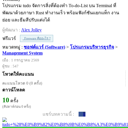
โปรแกรม tudo จัดการสิ่งที่ต้องทำ To-do-List บน Terminal ที่
พัฒนาด้วยภาษา Rust ทำงานเร็ว พร้อมฟังก์ชันแยกแท็ก งาน
ย่อย และธีมสีปรับแต่งได้
ผู้พัฒนา :
Alex Jolley
ฟรีแวร์
Freeware คืออะไร ?
หมวดหมู่ :
ซอฟต์แวร์ (Software)
>
โปรแกรมบริหารธุรกิจ
>
Management System
เมื่อ : 1 กรกฎาคม 2569
ผู้ชม : 547
โหวตให้คะแนน
คะแนนโหวต 0 (0 ครั้ง)
ดาวน์โหลด
10
ครั้ง
(สัปดาห์ก่อน 0 ครั้ง)
แชร์บทความนี้ :
0