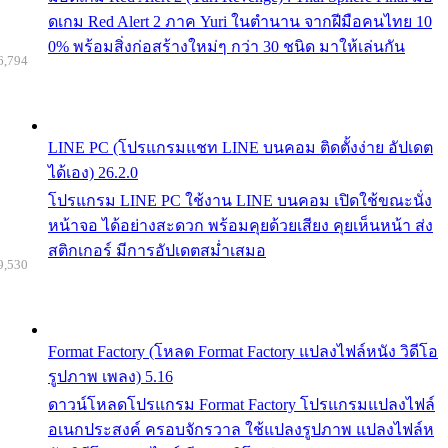
ดเกม Red Alert 2 ภาค Yuri ในตำนาน จากฝีมือคนไทย 10
0% พร้อมสิ่งก่อสร้างใหม่ๆ กว่า 30 ชนิด มาให้เล่นกัน
6,794
LINE PC (โปรแกรมแชท LINE บนคอม ติดตั้งง่าย อัปเดต
ได้เอง) 26.2.0
โปรแกรม LINE PC ใช้งาน LINE บนคอม เปิดใช้ขณะนั่ง
หน้าจอ ได้อย่างสะดวก พร้อมคุยด้วยเสียง คุยเห็นหน้า ส่ง
สติกเกอร์ มีการอัปเดตสม่ำเสมอ
9,530
Format Factory (โหลด Format Factory แปลงไฟล์หนัง วิดีโอ
รูปภาพ เพลง) 5.16
ดาวน์โหลดโปรแกรม Format Factory โปรแกรมแปลงไฟล์
อเนกประสงค์ ครอบจักรวาล ใช้แปลงรูปภาพ แปลงไฟล์ห