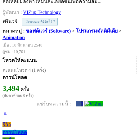
ลดเหลี่ยมลงทำให้มันละเอียดขึ้นเพื่อความสม...
ผู้พัฒนา :
VIZup Technology
ฟรีแวร์
Freeware คืออะไร ?
หมวดหมู่ :
ซอฟต์แวร์ (Software)
>
โปรแกรมมัลติมีเดีย
>
Animation
เมื่อ : 10 มิถุนายน 2548
ผู้ชม : 10,701
โหวตให้คะแนน
คะแนนโหวต 4 (1 ครั้ง)
ดาวน์โหลด
3,494
ครั้ง
(สัปดาห์ก่อน 0 ครั้ง)
แชร์บทความนี้ :
0
»
รีวิว
ดาวน์โหลด