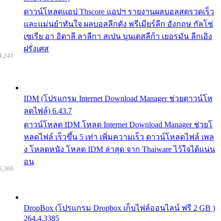
ดาวน์โหลดแอป Thscore แอปฯ รายงานผลบอลสดรวดเร็ว
และแม่นยำทันใจ ผลบอลลีกดัง พรีเมียร์ลีก อังกฤษ กัลโช่
เซเรีย อา อิตาลี ลาลีกา สเปน บุนเดสลีก้า เยอรมัน ลีกเอิง
ฝรั่งเศส
4,241
IDM (โปรแกรม Internet Download Manager ช่วยดาวน์โห
ลดไฟล์) 6.43.7
ดาวน์โหลด IDM โหลด Internet Download Manager ช่วยโ
หลดไฟล์ เร็วขึ้น 5 เท่า เพิ่มความเร็ว ดาวน์โหลดไฟล์ เพล
ง โหลดหนัง โหลด IDM ล่าสุด จาก Thaiware ไว้ใจได้แน่น
อน
6,366
DropBox (โปรแกรม Dropbox เก็บไฟล์ออนไลน์ ฟรี 2 GB )
264.4.3385