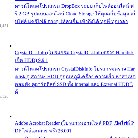
ดาวน์โหลดโปรแกรม DropBox ระบบ เก็บไฟล์ออนไลน์ ฟ
รี 2 GB รูปแบบออนไลน์ Cloud Storage ให้คุณเก็บข้อมูล เก็
บไฟล์ แชร์ไฟล์ ต่างๆ ให้คนอื่น เข้าถึงได้ ทุกที่ ทุกเวลา
4,451
CrystalDiskInfo (โปรแกรม CrystalDiskInfo ตรวจ Harddisk
เช็ค HDD) 9.9.1
ดาวน์โหลดโปรแกรม CrystalDiskInfo โปรแกรมตรวจ Har
ddisk ดู สถานะ HDD ดูอุณหภูมิเครื่อง ความเร็ว หาสาเหต
คอมพัง ดูฮาร์ดดิสก์ SSD ทั้ง Internal และ External HDD ไ
ด้
5,120
Adobe Acrobat Reader (โปรแกรมอ่านไฟล์ PDF เปิดไฟล์ P
DF ไฟล์เอกสาร ฟรี) 26.001