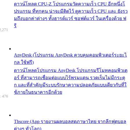
ดาวน์โหลด CPU-Z โปรแกรมวัดความเร็ว CPU อีกหนึ่งโ
ปรแกรม ที่ทุกคน น่าจะมีติดไว้ ดูความเร็ว CPU และ ยังรว
มถึงบอกค่าต่างๆ ทั้งฮารด์แวร์ ซอฟต์แวร์ ในเครื่องด้วย ฟ
รี
2,271
AnyDesk (โปรแกรม AnyDesk ควบคุมคอมพิวเตอร์ระยะไ
กล ใช้ฟรี)
ดาวน์โหลดโปรแกรม AnyDesk โปรแกรมรีโมทคอมพิวเต
อร์ ที่สามารถเชื่อมต่อแบบไร้พรมแดน รวดเร็มไม่มีกระตุ
ก และที่สำคัญมีระบบรักษาความปลอดภัยแบบเดียวกับที่ใ
ช้ภายในธนาคารอีกด้วย
: 476
Thscore (App รายงานผลบอลสดภาษาไทย จากลีกฟุตบอล
ต่างๆ ทั่วโลก)