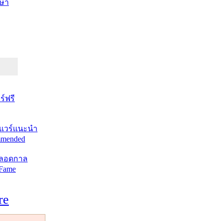
ษา
์ฟรี
แวร์แนะนำ
mended
ตลอดกาล
 Fame
re