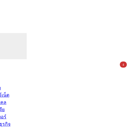
4
ด
์เน็ต
คคล
ดีย
อร์
ุรกิจ