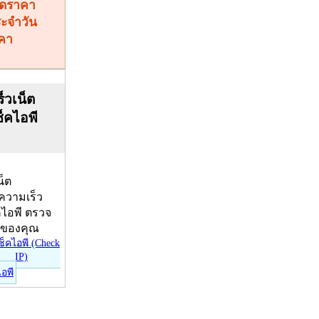
คา
็วเน็ต
ช็คไอพี
น็ต
บความเร็ว
คไอพี ตรวจ
ีของคุณ
ไอพี