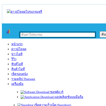
หน้าแรก
ดาวน์โหลด
ข่าวไอที
รีวิว
ทิปส์ไอที
สินค้าไอที
เช็ครอบหนัง
รวมคลิป Thaiware
เครื่องมือ
ซอฟต์แวร์
แอปพลิเคชันบนมือถือ
เช็คความเร็วเน็ต (Speedtest)