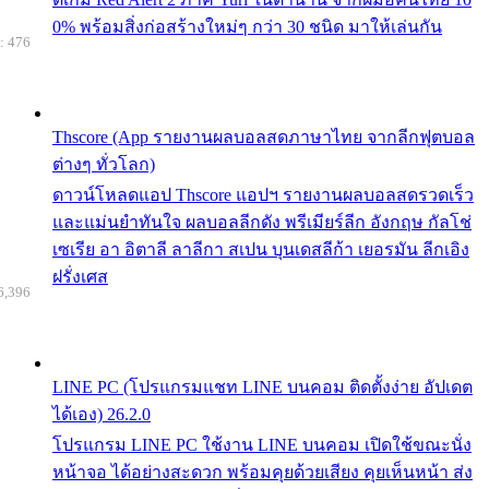
0% พร้อมสิ่งก่อสร้างใหม่ๆ กว่า 30 ชนิด มาให้เล่นกัน
: 476
Thscore (App รายงานผลบอลสดภาษาไทย จากลีกฟุตบอล
ต่างๆ ทั่วโลก)
ดาวน์โหลดแอป Thscore แอปฯ รายงานผลบอลสดรวดเร็ว
และแม่นยำทันใจ ผลบอลลีกดัง พรีเมียร์ลีก อังกฤษ กัลโช่
เซเรีย อา อิตาลี ลาลีกา สเปน บุนเดสลีก้า เยอรมัน ลีกเอิง
ฝรั่งเศส
6,396
LINE PC (โปรแกรมแชท LINE บนคอม ติดตั้งง่าย อัปเดต
ได้เอง) 26.2.0
โปรแกรม LINE PC ใช้งาน LINE บนคอม เปิดใช้ขณะนั่ง
หน้าจอ ได้อย่างสะดวก พร้อมคุยด้วยเสียง คุยเห็นหน้า ส่ง