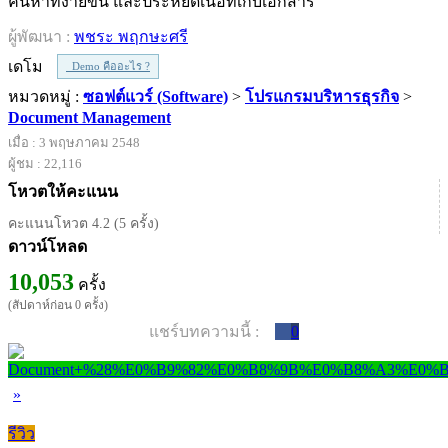
ค้นหาที่ง่ายขึ้น และประหยัดเนื้อที่เก็บเอกสาร
ผู้พัฒนา :
พชระ พฤกษะศรี
เดโม
Demo คืออะไร ?
หมวดหมู่ :
ซอฟต์แวร์ (Software)
>
โปรแกรมบริหารธุรกิจ
>
Document Management
เมื่อ : 3 พฤษภาคม 2548
ผู้ชม : 22,116
โหวตให้คะแนน
คะแนนโหวต 4.2 (5 ครั้ง)
ดาวน์โหลด
10,053
ครั้ง
(สัปดาห์ก่อน 0 ครั้ง)
แชร์บทความนี้ :
0
»
รีวิว