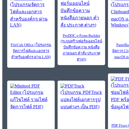
ProDOC e-Form Builder
(ระบบสร้างฟอร์มออนไลน์
FileCub Office (โปรแกรม
PasteBa
บันทึกข้อความ หนังสือ
จัดการไฟล์และเอกสาร
จัดการ Cl
ภายนอก คำสั่ง ประกาศ
สำหรับองค์กร ผ่าน LAN)
macOS แ
ต่างๆ)
PDF Fixer