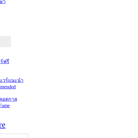
ษา
์ฟรี
แวร์แนะนำ
mended
ตลอดกาล
 Fame
re