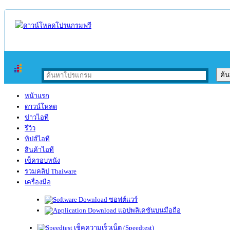
หน้าแรก
ดาวน์โหลด
ข่าวไอที
รีวิว
ทิปส์ไอที
สินค้าไอที
เช็ครอบหนัง
รวมคลิป Thaiware
เครื่องมือ
ซอฟต์แวร์
แอปพลิเคชันบนมือถือ
เช็คความเร็วเน็ต (Speedtest)