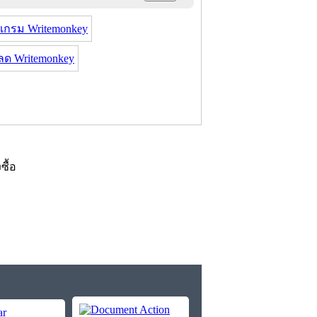
แกรม Writemonkey
ลด Writemonkey
งซื้อ