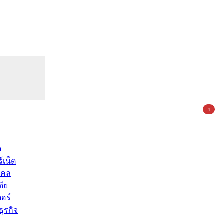
4
ด
์เน็ต
คคล
ดีย
อร์
ุรกิจ