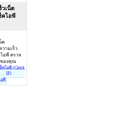
็วเน็ต
ช็คไอพี
น็ต
บความเร็ว
คไอพี ตรวจ
ีของคุณ
ไอพี