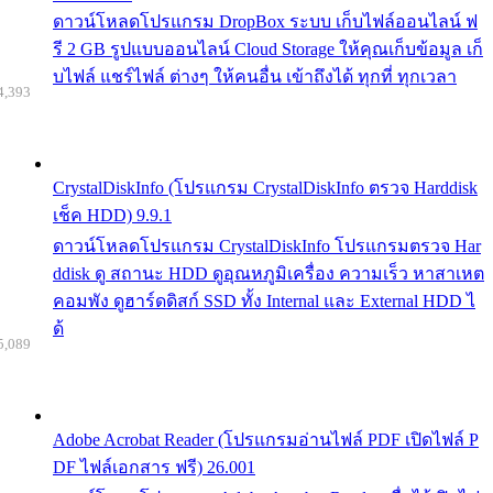
ดาวน์โหลดโปรแกรม DropBox ระบบ เก็บไฟล์ออนไลน์ ฟ
รี 2 GB รูปแบบออนไลน์ Cloud Storage ให้คุณเก็บข้อมูล เก็
บไฟล์ แชร์ไฟล์ ต่างๆ ให้คนอื่น เข้าถึงได้ ทุกที่ ทุกเวลา
4,393
CrystalDiskInfo (โปรแกรม CrystalDiskInfo ตรวจ Harddisk
เช็ค HDD) 9.9.1
ดาวน์โหลดโปรแกรม CrystalDiskInfo โปรแกรมตรวจ Har
ddisk ดู สถานะ HDD ดูอุณหภูมิเครื่อง ความเร็ว หาสาเหต
คอมพัง ดูฮาร์ดดิสก์ SSD ทั้ง Internal และ External HDD ไ
ด้
5,089
Adobe Acrobat Reader (โปรแกรมอ่านไฟล์ PDF เปิดไฟล์ P
DF ไฟล์เอกสาร ฟรี) 26.001