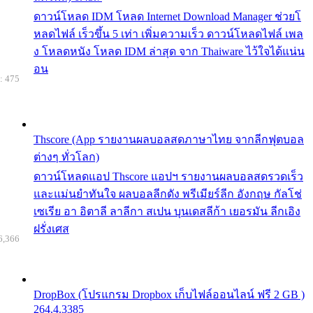
ดาวน์โหลด IDM โหลด Internet Download Manager ช่วยโ
หลดไฟล์ เร็วขึ้น 5 เท่า เพิ่มความเร็ว ดาวน์โหลดไฟล์ เพล
ง โหลดหนัง โหลด IDM ล่าสุด จาก Thaiware ไว้ใจได้แน่น
อน
: 475
Thscore (App รายงานผลบอลสดภาษาไทย จากลีกฟุตบอล
ต่างๆ ทั่วโลก)
ดาวน์โหลดแอป Thscore แอปฯ รายงานผลบอลสดรวดเร็ว
และแม่นยำทันใจ ผลบอลลีกดัง พรีเมียร์ลีก อังกฤษ กัลโช่
เซเรีย อา อิตาลี ลาลีกา สเปน บุนเดสลีก้า เยอรมัน ลีกเอิง
ฝรั่งเศส
6,366
DropBox (โปรแกรม Dropbox เก็บไฟล์ออนไลน์ ฟรี 2 GB )
264.4.3385