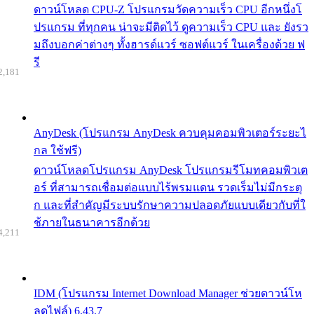
ดาวน์โหลด CPU-Z โปรแกรมวัดความเร็ว CPU อีกหนึ่งโ
ปรแกรม ที่ทุกคน น่าจะมีติดไว้ ดูความเร็ว CPU และ ยังรว
มถึงบอกค่าต่างๆ ทั้งฮารด์แวร์ ซอฟต์แวร์ ในเครื่องด้วย ฟ
รี
2,181
AnyDesk (โปรแกรม AnyDesk ควบคุมคอมพิวเตอร์ระยะไ
กล ใช้ฟรี)
ดาวน์โหลดโปรแกรม AnyDesk โปรแกรมรีโมทคอมพิวเต
อร์ ที่สามารถเชื่อมต่อแบบไร้พรมแดน รวดเร็มไม่มีกระตุ
ก และที่สำคัญมีระบบรักษาความปลอดภัยแบบเดียวกับที่ใ
ช้ภายในธนาคารอีกด้วย
4,211
IDM (โปรแกรม Internet Download Manager ช่วยดาวน์โห
ลดไฟล์) 6.43.7