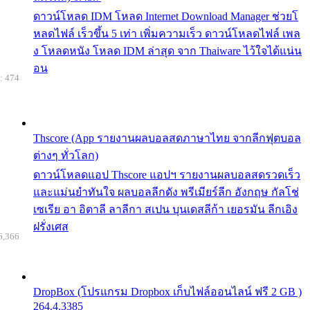
ดาวน์โหลด IDM โหลด Internet Download Manager ช่วยโ
หลดไฟล์ เร็วขึ้น 5 เท่า เพิ่มความเร็ว ดาวน์โหลดไฟล์ เพล
ง โหลดหนัง โหลด IDM ล่าสุด จาก Thaiware ไว้ใจได้แน่น
อน
: 474
Thscore (App รายงานผลบอลสดภาษาไทย จากลีกฟุตบอล
ต่างๆ ทั่วโลก)
ดาวน์โหลดแอป Thscore แอปฯ รายงานผลบอลสดรวดเร็ว
และแม่นยำทันใจ ผลบอลลีกดัง พรีเมียร์ลีก อังกฤษ กัลโช่
เซเรีย อา อิตาลี ลาลีกา สเปน บุนเดสลีก้า เยอรมัน ลีกเอิง
ฝรั่งเศส
6,366
DropBox (โปรแกรม Dropbox เก็บไฟล์ออนไลน์ ฟรี 2 GB )
264.4.3385