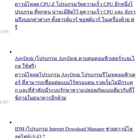
ดาวน์โหลด CPU-Z โปรแกรมวัดความเร็ว CPU อีกหนึ่งโ
ปรแกรม ที่ทุกคน น่าจะมีติดไว้ ดูความเร็ว CPU และ ยังรว
มถึงบอกค่าต่างๆ ทั้งฮารด์แวร์ ซอฟต์แวร์ ในเครื่องด้วย ฟ
รี
1,918
AnyDesk (โปรแกรม AnyDesk ควบคุมคอมพิวเตอร์ระยะไ
กล ใช้ฟรี)
ดาวน์โหลดโปรแกรม AnyDesk โปรแกรมรีโมทคอมพิวเต
อร์ ที่สามารถเชื่อมต่อแบบไร้พรมแดน รวดเร็มไม่มีกระตุ
ก และที่สำคัญมีระบบรักษาความปลอดภัยแบบเดียวกับที่ใ
ช้ภายในธนาคารอีกด้วย
4,167
IDM (โปรแกรม Internet Download Manager ช่วยดาวน์โห
ลดไฟล์) 6.43.7