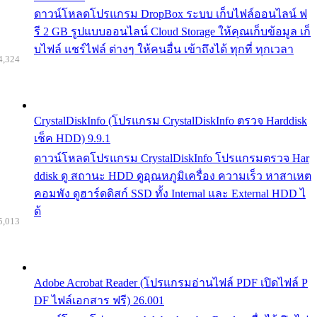
ดาวน์โหลดโปรแกรม DropBox ระบบ เก็บไฟล์ออนไลน์ ฟ
รี 2 GB รูปแบบออนไลน์ Cloud Storage ให้คุณเก็บข้อมูล เก็
บไฟล์ แชร์ไฟล์ ต่างๆ ให้คนอื่น เข้าถึงได้ ทุกที่ ทุกเวลา
4,324
CrystalDiskInfo (โปรแกรม CrystalDiskInfo ตรวจ Harddisk
เช็ค HDD) 9.9.1
ดาวน์โหลดโปรแกรม CrystalDiskInfo โปรแกรมตรวจ Har
ddisk ดู สถานะ HDD ดูอุณหภูมิเครื่อง ความเร็ว หาสาเหต
คอมพัง ดูฮาร์ดดิสก์ SSD ทั้ง Internal และ External HDD ไ
ด้
5,013
Adobe Acrobat Reader (โปรแกรมอ่านไฟล์ PDF เปิดไฟล์ P
DF ไฟล์เอกสาร ฟรี) 26.001