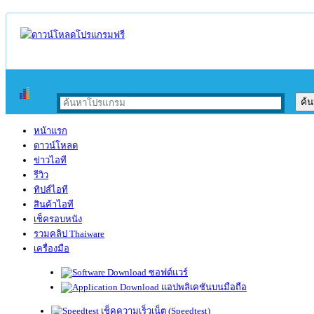
หน้าแรก
ดาวน์โหลด
ข่าวไอที
รีวิว
ทิปส์ไอที
สินค้าไอที
เช็ครอบหนัง
รวมคลิป Thaiware
เครื่องมือ
ซอฟต์แวร์
แอปพลิเคชันบนมือถือ
เช็คความเร็วเน็ต (Speedtest)