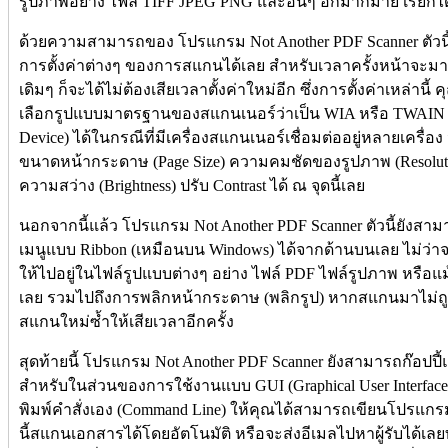
รูปภาพอย่าง ไฟล์ TIFF JPEG PNG และอื่นๆ อีกมากมาย เรียกได
ด้วยความสามารถของ โปรแกรม Not Another PDF Scanner ตัวนี้
การตั้งค่าต่างๆ ของการสแกนได้เลย สำหรับเวลาครั้งหน้าจ
เดิมๆ ก็จะได้ไม่ต้องเสียเวลาตั้งค่าใหม่อีก ซึ่งการตั้งค่าเหล่านี
เลือกรูปแบบมาตรฐานของสแกนเนอร์ว่าเป็น WIA หรือ TWAIN พ
Device) ได้ในกรณีที่มีเครื่องสแกนเนอร์เชื่อมต่ออยู่หลายเครื่
ขนาดหน้ากระดาษ (Page Size) ความคมชัดของรูปภาพ (Resolution - 
ความสว่าง (Brightness) ปรับ Contrast ได้ ณ จุดนี้เลย
นอกจากนี้แล้ว โปรแกรม Not Another PDF Scanner ตัวนี้ยังสา
เมนูแบบ Ribbon (เหมือนบน Windows) ได้จากด้านบนเลย ไม่ว่า
ให้ไปอยู่ในไฟล์รูปแบบต่างๆ อย่าง ไฟล์ PDF ไฟล์รูปภาพ หรือแม้แ
เลย รวมไปถึงการพลิกหน้ากระดาษ (พลิกรูป) หากสแกนมาไม่ถู
สแกนใหม่ซ้ำให้เสียเวลาอีกครั้ง
สุดท้ายนี้ โปรแกรม Not Another PDF Scanner ยังสามารถก๊อปป
สำหรับในส่วนของการใช้งานแบบ GUI (Graphical User Interface
พิมพ์คำสั่งเอง (Command Line) ให้คุณได้สามารถเขียนโปรแกร
นี้สแกนเอกสารได้โดยอัตโนมัติ หรือจะส่งอีเมลไปหาผู้รับได้เลยท