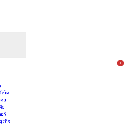
4
ด
์เน็ต
คคล
ดีย
อร์
ุรกิจ