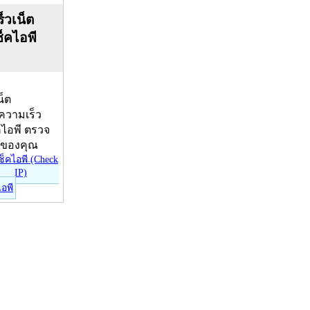
็วเน็ต
ช็คไอพี
น็ต
บความเร็ว
คไอพี ตรวจ
ีของคุณ
ไอพี