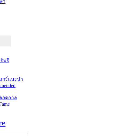
ษา
์ฟรี
แวร์แนะนำ
mended
ตลอดกาล
 Fame
re