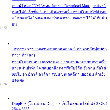
ดาวน์โหลด IDM โหลด Internet Download Manager ช่วยโ
หลดไฟล์ เร็วขึ้น 5 เท่า เพิ่มความเร็ว ดาวน์โหลดไฟล์ เพล
ง โหลดหนัง โหลด IDM ล่าสุด จาก Thaiware ไว้ใจได้แน่น
อน
: 475
Thscore (App รายงานผลบอลสดภาษาไทย จากลีกฟุตบอล
ต่างๆ ทั่วโลก)
ดาวน์โหลดแอป Thscore แอปฯ รายงานผลบอลสดรวดเร็ว
และแม่นยำทันใจ ผลบอลลีกดัง พรีเมียร์ลีก อังกฤษ กัลโช่
เซเรีย อา อิตาลี ลาลีกา สเปน บุนเดสลีก้า เยอรมัน ลีกเอิง
ฝรั่งเศส
6,366
DropBox (โปรแกรม Dropbox เก็บไฟล์ออนไลน์ ฟรี 2 GB )
264.4.3385