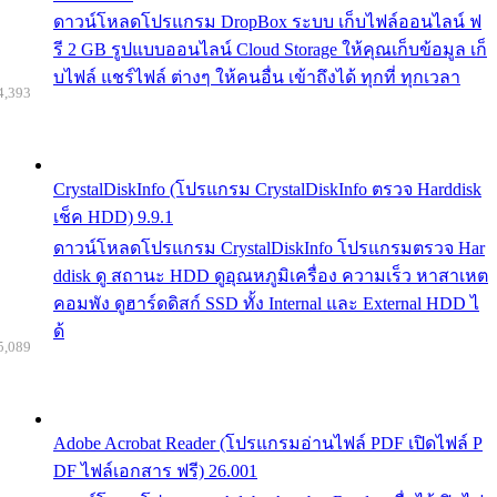
ดาวน์โหลดโปรแกรม DropBox ระบบ เก็บไฟล์ออนไลน์ ฟ
รี 2 GB รูปแบบออนไลน์ Cloud Storage ให้คุณเก็บข้อมูล เก็
บไฟล์ แชร์ไฟล์ ต่างๆ ให้คนอื่น เข้าถึงได้ ทุกที่ ทุกเวลา
4,393
CrystalDiskInfo (โปรแกรม CrystalDiskInfo ตรวจ Harddisk
เช็ค HDD) 9.9.1
ดาวน์โหลดโปรแกรม CrystalDiskInfo โปรแกรมตรวจ Har
ddisk ดู สถานะ HDD ดูอุณหภูมิเครื่อง ความเร็ว หาสาเหต
คอมพัง ดูฮาร์ดดิสก์ SSD ทั้ง Internal และ External HDD ไ
ด้
5,089
Adobe Acrobat Reader (โปรแกรมอ่านไฟล์ PDF เปิดไฟล์ P
DF ไฟล์เอกสาร ฟรี) 26.001