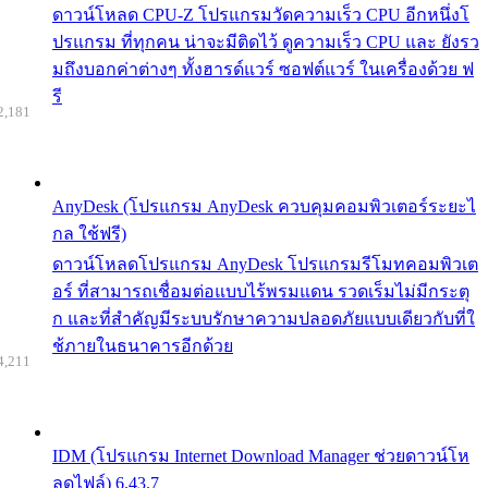
ดาวน์โหลด CPU-Z โปรแกรมวัดความเร็ว CPU อีกหนึ่งโ
ปรแกรม ที่ทุกคน น่าจะมีติดไว้ ดูความเร็ว CPU และ ยังรว
มถึงบอกค่าต่างๆ ทั้งฮารด์แวร์ ซอฟต์แวร์ ในเครื่องด้วย ฟ
รี
2,181
AnyDesk (โปรแกรม AnyDesk ควบคุมคอมพิวเตอร์ระยะไ
กล ใช้ฟรี)
ดาวน์โหลดโปรแกรม AnyDesk โปรแกรมรีโมทคอมพิวเต
อร์ ที่สามารถเชื่อมต่อแบบไร้พรมแดน รวดเร็มไม่มีกระตุ
ก และที่สำคัญมีระบบรักษาความปลอดภัยแบบเดียวกับที่ใ
ช้ภายในธนาคารอีกด้วย
4,211
IDM (โปรแกรม Internet Download Manager ช่วยดาวน์โห
ลดไฟล์) 6.43.7