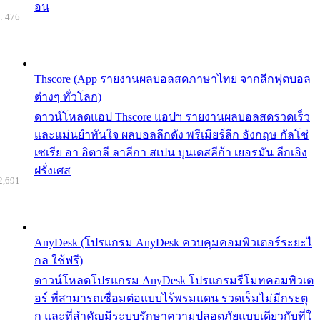
อน
: 476
Thscore (App รายงานผลบอลสดภาษาไทย จากลีกฟุตบอล
ต่างๆ ทั่วโลก)
ดาวน์โหลดแอป Thscore แอปฯ รายงานผลบอลสดรวดเร็ว
และแม่นยำทันใจ ผลบอลลีกดัง พรีเมียร์ลีก อังกฤษ กัลโช่
เซเรีย อา อิตาลี ลาลีกา สเปน บุนเดสลีก้า เยอรมัน ลีกเอิง
ฝรั่งเศส
2,691
AnyDesk (โปรแกรม AnyDesk ควบคุมคอมพิวเตอร์ระยะไ
กล ใช้ฟรี)
ดาวน์โหลดโปรแกรม AnyDesk โปรแกรมรีโมทคอมพิวเต
อร์ ที่สามารถเชื่อมต่อแบบไร้พรมแดน รวดเร็มไม่มีกระตุ
ก และที่สำคัญมีระบบรักษาความปลอดภัยแบบเดียวกับที่ใ