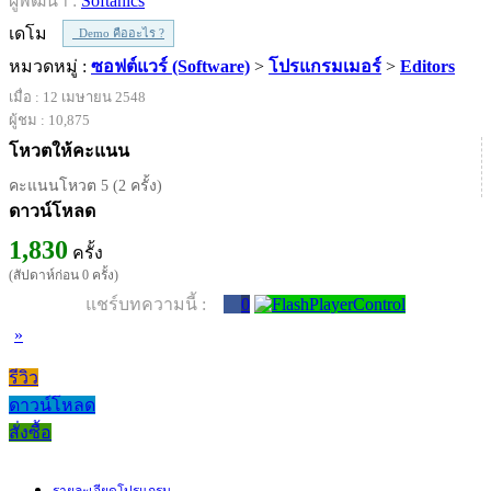
ผู้พัฒนา :
Softanics
เดโม
Demo คืออะไร ?
หมวดหมู่ :
ซอฟต์แวร์ (Software)
>
โปรแกรมเมอร์
>
Editors
เมื่อ : 12 เมษายน 2548
ผู้ชม : 10,875
โหวตให้คะแนน
คะแนนโหวต 5 (2 ครั้ง)
ดาวน์โหลด
1,830
ครั้ง
(สัปดาห์ก่อน 0 ครั้ง)
แชร์บทความนี้ :
0
»
รีวิว
ดาวน์โหลด
สั่งซื้อ