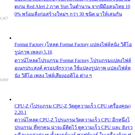
ดเกม Red Alert 2 ภาค Yuri ในตำนาน จากฝีมือคนไทย 10
0% พร้อมสิ่งก่อสร้างใหม่ๆ กว่า 30 ชนิด มาให้เล่นกัน
9,307
Format Factory (โหลด Format Factory แปลงไฟล์หนัง วิดีโอ
รูปภาพ เพลง) 5.16
ดาวน์โหลดโปรแกรม Format Factory โปรแกรมแปลงไฟล์
อเนกประสงค์ ครอบจักรวาล ใช้แปลงรูปภาพ แปลงไฟล์ห
นัง วิดีโอ เพลง ไฟล์เสียงออดิโอ ต่าง ๆ
9,060
CPU-Z (โปรแกรม CPU-Z วัดดูความเร็ว CPU เครื่องคุณ)
2.20.1
ดาวน์โหลด CPU-Z โปรแกรมวัดความเร็ว CPU อีกหนึ่งโ
ปรแกรม ที่ทุกคน น่าจะมีติดไว้ ดูความเร็ว CPU และ ยังรว
มถึงบอกค่าต่างๆ ทั้งฮารด์แวร์ ซอฟต์แวร์ ในเครื่องด้วย ฟ