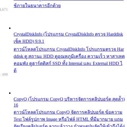
ช้ภายในธนาคารอีกด้วย
4,671
CrystalDiskInfo (โปรแกรม CrystalDiskInfo ตรวจ Harddisk
เช็ค HDD) 9.9.1
ดาวน์โหลดโปรแกรม CrystalDiskInfo โปรแกรมตรวจ Har
ddisk ดู สถานะ HDD ดูอุณหภูมิเครื่อง ความเร็ว หาสาเหต
คอมพัง ดูฮาร์ดดิสก์ SSD ทั้ง Internal และ External HDD ไ
ด้
: 498
CopyQ (โปรแกรม CopyQ บริหารจัดการคลิปบอร์ด สุดล้ำ)
16
ดาวน์โหลดโปรแกรม CopyQ จัดการคลิปบอร์ด ข้อความ
Text ไฟล์รูปภาพ Image หรือไฟล์ HTML ที่มีมากมาย แถม
จัดเรียงคลิปบอร์ด ลากแล้ววาง กำหนดปุ่มลัดให้เข้าถึงได้ง่