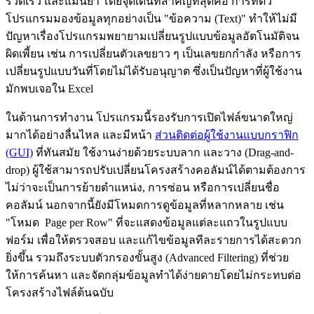
รวดเร็ว และแม่นยำ โดยจุดเด่นที่สำคัญที่สุดคือ การที่ตัว
โปรแกรมมองข้อมูลทุกอย่างเป็น "ข้อความ (Text)" ทำให้ไม่มี
ปัญหาเรื่องโปรแกรมพยายามเปลี่ยนรูปแบบข้อมูลอัตโนมัติจน
ผิดเพี้ยน เช่น การเปลี่ยนตัวเลขยาว ๆ เป็นเลขยกกำลัง หรือการ
เปลี่ยนรูปแบบวันที่โดยไม่ได้รับอนุญาต ซึ่งเป็นปัญหาที่ผู้ใช้งาน
มักพบเจอใน Excel
ในด้านการทำงาน โปรแกรมนี้รองรับการเปิดไฟล์ขนาดใหญ่
มากได้อย่างลื่นไหล และมีหน้า
ส่วนติดต่อผู้ใช้งานแบบกราฟิก
(GUI)
ที่ทันสมัย ใช้งานง่ายด้วยระบบลาก และวาง (Drag-and-
drop) ผู้ใช้สามารถปรับเปลี่ยนโครงสร้างคอลัมน์ได้ตามต้องการ
ไม่ว่าจะเป็นการย้ายตำแหน่ง, การซ่อน หรือการเปลี่ยนชื่อ
คอลัมน์ นอกจากนี้ยังมีโหมดการดูข้อมูลที่หลากหลาย เช่น
"โหมด Page per Row" ที่จะแสดงข้อมูลแต่ละแถวในรูปแบบ
ฟอร์ม เพื่อให้ตรวจสอบ และแก้ไขข้อมูลทีละรายการได้สะดวก
ยิ่งขึ้น รวมถึงระบบตัวกรองขั้นสูง (Advanced Filtering) ที่ช่วย
ให้การค้นหา และจัดกลุ่มข้อมูลทำได้ง่ายดายโดยไม่กระทบต่อ
โครงสร้างไฟล์ต้นฉบับ