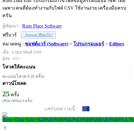
Rons Data Edit โปรแกรมแก้ไขไฟล์ข้อมูลระดับมืออาชีพ โดย
เฉพาะคนที่ต้องทำงานกับไฟล์ CSV ใช้งานง่าย เครื่องมือครบ
ครัน
ผู้พัฒนา :
Rons Place Software
ฟรีแวร์
Freeware คืออะไร ?
หมวดหมู่ :
ซอฟต์แวร์ (Software)
>
โปรแกรมเมอร์
>
Editors
เมื่อ : 4 กุมภาพันธ์ 2569
ผู้ชม : 813
โหวตให้คะแนน
คะแนนโหวต 0 (0 ครั้ง)
ดาวน์โหลด
25
ครั้ง
(สัปดาห์ก่อน 0 ครั้ง)
แชร์บทความนี้ :
0
»