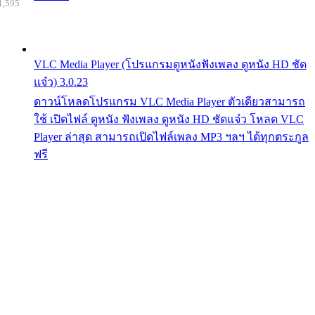
1,595
VLC Media Player (โปรแกรมดูหนังฟังเพลง ดูหนัง HD ชัด
แจ๋ว) 3.0.23
ดาวน์โหลดโปรแกรม VLC Media Player ตัวเดียวสามารถ
ใช้ เปิดไฟล์ ดูหนัง ฟังเพลง ดูหนัง HD ชัดแจ๋ว โหลด VLC
Player ล่าสุด สามารถเปิดไฟล์เพลง MP3 ฯลฯ ได้ทุกตระกูล
ฟรี