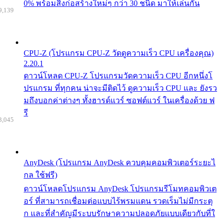
0% พร้อมสิ่งก่อสร้างใหม่ๆ กว่า 30 ชนิด มาให้เล่นกัน
9,139
CPU-Z (โปรแกรม CPU-Z วัดดูความเร็ว CPU เครื่องคุณ)
2.20.1
ดาวน์โหลด CPU-Z โปรแกรมวัดความเร็ว CPU อีกหนึ่งโ
ปรแกรม ที่ทุกคน น่าจะมีติดไว้ ดูความเร็ว CPU และ ยังรว
มถึงบอกค่าต่างๆ ทั้งฮารด์แวร์ ซอฟต์แวร์ ในเครื่องด้วย ฟ
รี
3,045
AnyDesk (โปรแกรม AnyDesk ควบคุมคอมพิวเตอร์ระยะไ
กล ใช้ฟรี)
ดาวน์โหลดโปรแกรม AnyDesk โปรแกรมรีโมทคอมพิวเต
อร์ ที่สามารถเชื่อมต่อแบบไร้พรมแดน รวดเร็มไม่มีกระตุ
ก และที่สำคัญมีระบบรักษาความปลอดภัยแบบเดียวกับที่ใ