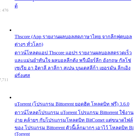
ด้
: 476
Thscore (App รายงานผลบอลสดภาษาไทย จากลีกฟุตบอล
ต่างๆ ทั่วโลก)
ดาวน์โหลดแอป Thscore แอปฯ รายงานผลบอลสดรวดเร็ว
และแม่นยำทันใจ ผลบอลลีกดัง พรีเมียร์ลีก อังกฤษ กัลโช่
เซเรีย อา อิตาลี ลาลีกา สเปน บุนเดสลีก้า เยอรมัน ลีกเอิง
ฝรั่งเศส
7,711
uTorrent (โปรแกรม Bittorrent ยอดฮิต โหลดบิท ฟรี) 3.6.0
ดาวน์โหลดโปรแกรม uTorrent โปรแกรม Bittorrent ใช้งาน
ง่าย คล้ายๆ กับโปรแกรมโหลดบิท BitComet แต่ขนาดไฟล์
ของ โปรแกรม Bittorrent ตัวนี้เล็กมากๆ เอาไว้ โหลดบิท Bi
tTorrent