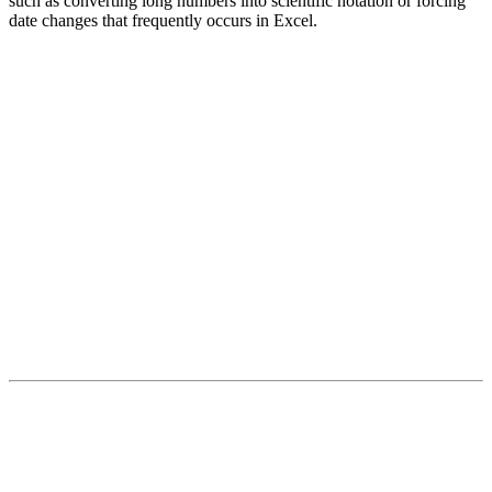
such as converting long numbers into scientific notation or forcing
date changes that frequently occurs in Excel.