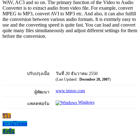
WAV, AC3 and so on. The primary function of the Video to Audio
Converter is to extract audio from video file. For example, convert
MPEG to MP3, convert AVI to MP3 etc. And also, it can also fulfill
the conversion between various audio formats. It is extrmely easy to
use and the converting speed is quite fast. You can load and convert
quite many files simultaneously and adjust different settings for them
before the conversion.
ปรับปรุงเมื่อ
วันที่ 20 ธันวาคม 2550
(Last Updated :
December 20, 2007
)
www.imtoo.com
ผู้พัฒนา
Windows
แพลตฟอร์ม
รีวิว
ดาวน์โหลด
สั่งซื้อ