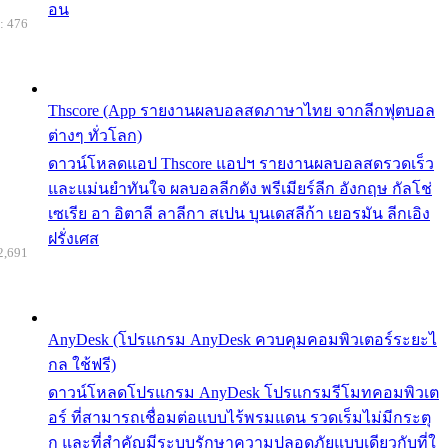
อน
: 476
Thscore (App รายงานผลบอลสดภาษาไทย จากลีกฟุตบอล
ต่างๆ ทั่วโลก)
ดาวน์โหลดแอป Thscore แอปฯ รายงานผลบอลสดรวดเร็ว
และแม่นยำทันใจ ผลบอลลีกดัง พรีเมียร์ลีก อังกฤษ กัลโช่
เซเรีย อา อิตาลี ลาลีกา สเปน บุนเดสลีก้า เยอรมัน ลีกเอิง
ฝรั่งเศส
2,691
AnyDesk (โปรแกรม AnyDesk ควบคุมคอมพิวเตอร์ระยะไ
กล ใช้ฟรี)
ดาวน์โหลดโปรแกรม AnyDesk โปรแกรมรีโมทคอมพิวเต
อร์ ที่สามารถเชื่อมต่อแบบไร้พรมแดน รวดเร็มไม่มีกระตุ
ก และที่สำคัญมีระบบรักษาความปลอดภัยแบบเดียวกับที่ใ