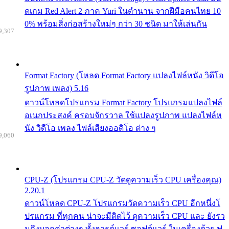
ดเกม Red Alert 2 ภาค Yuri ในตำนาน จากฝีมือคนไทย 10
0% พร้อมสิ่งก่อสร้างใหม่ๆ กว่า 30 ชนิด มาให้เล่นกัน
9,307
Format Factory (โหลด Format Factory แปลงไฟล์หนัง วิดีโอ
รูปภาพ เพลง) 5.16
ดาวน์โหลดโปรแกรม Format Factory โปรแกรมแปลงไฟล์
อเนกประสงค์ ครอบจักรวาล ใช้แปลงรูปภาพ แปลงไฟล์ห
นัง วิดีโอ เพลง ไฟล์เสียงออดิโอ ต่าง ๆ
9,060
CPU-Z (โปรแกรม CPU-Z วัดดูความเร็ว CPU เครื่องคุณ)
2.20.1
ดาวน์โหลด CPU-Z โปรแกรมวัดความเร็ว CPU อีกหนึ่งโ
ปรแกรม ที่ทุกคน น่าจะมีติดไว้ ดูความเร็ว CPU และ ยังรว
มถึงบอกค่าต่างๆ ทั้งฮารด์แวร์ ซอฟต์แวร์ ในเครื่องด้วย ฟ