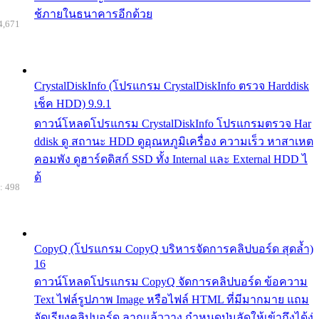
ช้ภายในธนาคารอีกด้วย
4,671
CrystalDiskInfo (โปรแกรม CrystalDiskInfo ตรวจ Harddisk
เช็ค HDD) 9.9.1
ดาวน์โหลดโปรแกรม CrystalDiskInfo โปรแกรมตรวจ Har
ddisk ดู สถานะ HDD ดูอุณหภูมิเครื่อง ความเร็ว หาสาเหต
คอมพัง ดูฮาร์ดดิสก์ SSD ทั้ง Internal และ External HDD ไ
ด้
: 498
CopyQ (โปรแกรม CopyQ บริหารจัดการคลิปบอร์ด สุดล้ำ)
16
ดาวน์โหลดโปรแกรม CopyQ จัดการคลิปบอร์ด ข้อความ
Text ไฟล์รูปภาพ Image หรือไฟล์ HTML ที่มีมากมาย แถม
จัดเรียงคลิปบอร์ด ลากแล้ววาง กำหนดปุ่มลัดให้เข้าถึงได้ง่