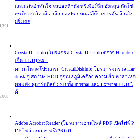
และแม่นยำทันใจ ผลบอลลีกดัง พรีเมียร์ลีก อังกฤษ กัลโช่
เซเรีย อา อิตาลี ลาลีกา สเปน บุนเดสลีก้า เยอรมัน ลีกเอิง
ฝรั่งเศส
4,301
CrystalDiskInfo (โปรแกรม CrystalDiskInfo ตรวจ Harddisk
เช็ค HDD) 9.9.1
ดาวน์โหลดโปรแกรม CrystalDiskInfo โปรแกรมตรวจ Har
ddisk ดู สถานะ HDD ดูอุณหภูมิเครื่อง ความเร็ว หาสาเหต
คอมพัง ดูฮาร์ดดิสก์ SSD ทั้ง Internal และ External HDD ไ
ด้
5,000
Adobe Acrobat Reader (โปรแกรมอ่านไฟล์ PDF เปิดไฟล์ P
DF ไฟล์เอกสาร ฟรี) 26.001