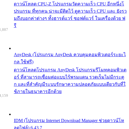
ดาวน์โหลด CPU-Z โปรแกรมวัดความเร็ว CPU อีกหนึ่งโ
ปรแกรม ที่ทุกคน น่าจะมีติดไว้ ดูความเร็ว CPU และ ยังรว
มถึงบอกค่าต่างๆ ทั้งฮารด์แวร์ ซอฟต์แวร์ ในเครื่องด้วย ฟ
รี
1,887
AnyDesk (โปรแกรม AnyDesk ควบคุมคอมพิวเตอร์ระยะไ
กล ใช้ฟรี)
ดาวน์โหลดโปรแกรม AnyDesk โปรแกรมรีโมทคอมพิวเต
อร์ ที่สามารถเชื่อมต่อแบบไร้พรมแดน รวดเร็มไม่มีกระตุ
ก และที่สำคัญมีระบบรักษาความปลอดภัยแบบเดียวกับที่ใ
ช้ภายในธนาคารอีกด้วย
4,159
IDM (โปรแกรม Internet Download Manager ช่วยดาวน์โห
ลดไฟล์) 6.43.7