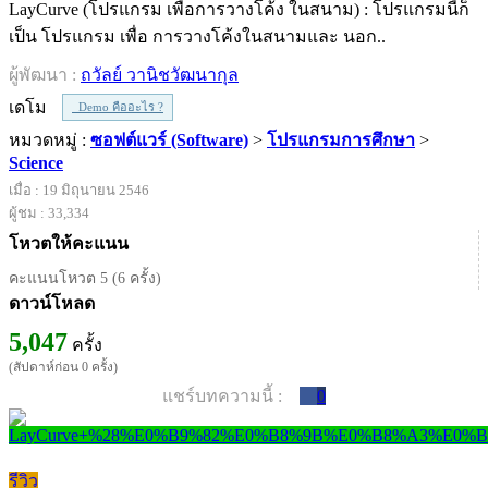
LayCurve (โปรแกรม เพื่อการวางโค้ง ในสนาม) : โปรแกรมนี้ก็
เป็น โปรแกรม เพื่อ การวางโค้งในสนามและ นอก..
ผู้พัฒนา :
ถวัลย์ วานิชวัฒนากุล
เดโม
Demo คืออะไร ?
หมวดหมู่ :
ซอฟต์แวร์ (Software)
>
โปรแกรมการศึกษา
>
Science
เมื่อ : 19 มิถุนายน 2546
ผู้ชม : 33,334
โหวตให้คะแนน
คะแนนโหวต 5 (6 ครั้ง)
ดาวน์โหลด
5,047
ครั้ง
(สัปดาห์ก่อน 0 ครั้ง)
แชร์บทความนี้ :
0
รีวิว