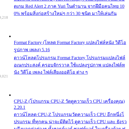
ดเกม Red Alert 2 ภาค Yuri ในตำนาน จากฝีมือคนไทย 10
0% พร้อมสิ่งก่อสร้างใหม่ๆ กว่า 30 ชนิด มาให้เล่นกัน
9,218
Format Factory (โหลด Format Factory แปลงไฟล์หนัง วิดีโอ
รูปภาพ เพลง) 5.16
ดาวน์โหลดโปรแกรม Format Factory โปรแกรมแปลงไฟล์
อเนกประสงค์ ครอบจักรวาล ใช้แปลงรูปภาพ แปลงไฟล์ห
นัง วิดีโอ เพลง ไฟล์เสียงออดิโอ ต่าง ๆ
9,021
CPU-Z (โปรแกรม CPU-Z วัดดูความเร็ว CPU เครื่องคุณ)
2.20.1
ดาวน์โหลด CPU-Z โปรแกรมวัดความเร็ว CPU อีกหนึ่งโ
ปรแกรม ที่ทุกคน น่าจะมีติดไว้ ดูความเร็ว CPU และ ยังรว
มถึงบอกค่าต่างๆ ทั้งฮารด์แวร์ ซอฟต์แวร์ ในเครื่องด้วย ฟ