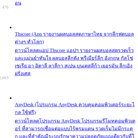
อน
: 476
Thscore (App รายงานผลบอลสดภาษาไทย จากลีกฟุตบอล
ต่างๆ ทั่วโลก)
ดาวน์โหลดแอป Thscore แอปฯ รายงานผลบอลสดรวดเร็ว
และแม่นยำทันใจ ผลบอลลีกดัง พรีเมียร์ลีก อังกฤษ กัลโช่
เซเรีย อา อิตาลี ลาลีกา สเปน บุนเดสลีก้า เยอรมัน ลีกเอิง
ฝรั่งเศส
2,603
AnyDesk (โปรแกรม AnyDesk ควบคุมคอมพิวเตอร์ระยะไ
กล ใช้ฟรี)
ดาวน์โหลดโปรแกรม AnyDesk โปรแกรมรีโมทคอมพิวเต
อร์ ที่สามารถเชื่อมต่อแบบไร้พรมแดน รวดเร็มไม่มีกระตุ
ก และที่สำคัญมีระบบรักษาความปลอดภัยแบบเดียวกับที่ใ