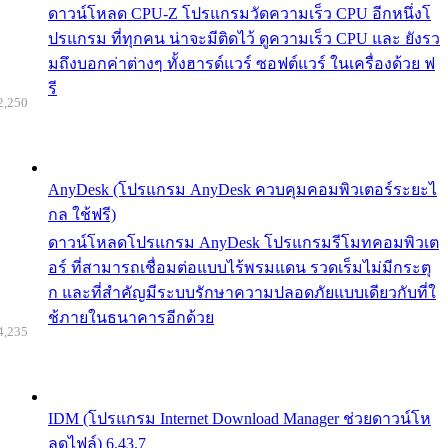
ดาวน์โหลด CPU-Z โปรแกรมวัดความเร็ว CPU อีกหนึ่งโ
ปรแกรม ที่ทุกคน น่าจะมีติดไว้ ดูความเร็ว CPU และ ยังรว
มถึงบอกค่าต่างๆ ทั้งฮารด์แวร์ ซอฟต์แวร์ ในเครื่องด้วย ฟ
รี
2,250
AnyDesk (โปรแกรม AnyDesk ควบคุมคอมพิวเตอร์ระยะไ
กล ใช้ฟรี)
ดาวน์โหลดโปรแกรม AnyDesk โปรแกรมรีโมทคอมพิวเต
อร์ ที่สามารถเชื่อมต่อแบบไร้พรมแดน รวดเร็มไม่มีกระตุ
ก และที่สำคัญมีระบบรักษาความปลอดภัยแบบเดียวกับที่ใ
ช้ภายในธนาคารอีกด้วย
4,235
IDM (โปรแกรม Internet Download Manager ช่วยดาวน์โห
ลดไฟล์) 6.43.7