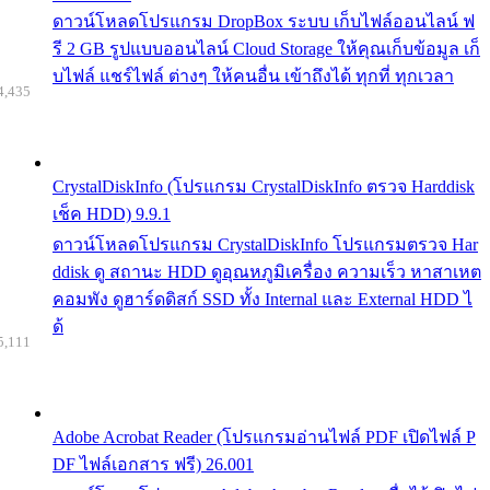
ดาวน์โหลดโปรแกรม DropBox ระบบ เก็บไฟล์ออนไลน์ ฟ
รี 2 GB รูปแบบออนไลน์ Cloud Storage ให้คุณเก็บข้อมูล เก็
บไฟล์ แชร์ไฟล์ ต่างๆ ให้คนอื่น เข้าถึงได้ ทุกที่ ทุกเวลา
4,435
CrystalDiskInfo (โปรแกรม CrystalDiskInfo ตรวจ Harddisk
เช็ค HDD) 9.9.1
ดาวน์โหลดโปรแกรม CrystalDiskInfo โปรแกรมตรวจ Har
ddisk ดู สถานะ HDD ดูอุณหภูมิเครื่อง ความเร็ว หาสาเหต
คอมพัง ดูฮาร์ดดิสก์ SSD ทั้ง Internal และ External HDD ไ
ด้
5,111
Adobe Acrobat Reader (โปรแกรมอ่านไฟล์ PDF เปิดไฟล์ P
DF ไฟล์เอกสาร ฟรี) 26.001