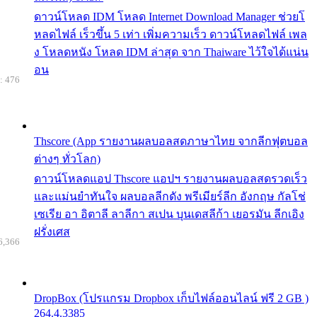
ดาวน์โหลด IDM โหลด Internet Download Manager ช่วยโ
หลดไฟล์ เร็วขึ้น 5 เท่า เพิ่มความเร็ว ดาวน์โหลดไฟล์ เพล
ง โหลดหนัง โหลด IDM ล่าสุด จาก Thaiware ไว้ใจได้แน่น
อน
: 476
Thscore (App รายงานผลบอลสดภาษาไทย จากลีกฟุตบอล
ต่างๆ ทั่วโลก)
ดาวน์โหลดแอป Thscore แอปฯ รายงานผลบอลสดรวดเร็ว
และแม่นยำทันใจ ผลบอลลีกดัง พรีเมียร์ลีก อังกฤษ กัลโช่
เซเรีย อา อิตาลี ลาลีกา สเปน บุนเดสลีก้า เยอรมัน ลีกเอิง
ฝรั่งเศส
6,366
DropBox (โปรแกรม Dropbox เก็บไฟล์ออนไลน์ ฟรี 2 GB )
264.4.3385