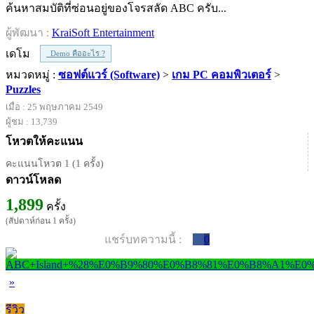
ค้นหาสมบัติที่ซ่อนอยู่ของโจรสลัด ABC ครับ...
ผู้พัฒนา :
KraiSoft Entertainment
เดโม
Demo คืออะไร ?
หมวดหมู่ :
ซอฟต์แวร์ (Software)
>
เกม PC คอมพิวเตอร์
>
Puzzles
เมื่อ : 25 พฤษภาคม 2549
ผู้ชม : 13,739
โหวตให้คะแนน
คะแนนโหวต 1 (1 ครั้ง)
ดาวน์โหลด
1,899
ครั้ง
(สัปดาห์ก่อน 1 ครั้ง)
แชร์บทความนี้ :
0
»
รีวิว