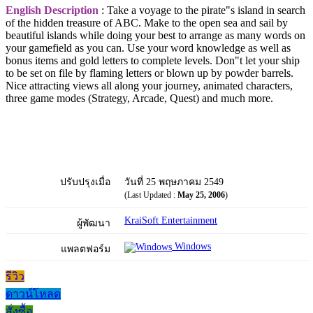
English Description
: Take a voyage to the pirate"s island in search
of the hidden treasure of ABC. Make to the open sea and sail by
beautiful islands while doing your best to arrange as many words on
your gamefield as you can. Use your word knowledge as well as
bonus items and gold letters to complete levels. Don"t let your ship
to be set on file by flaming letters or blown up by powder barrels.
Nice attracting views all along your journey, animated characters,
three game modes (Strategy, Arcade, Quest) and much more.
ปรับปรุงเมื่อ
วันที่ 25 พฤษภาคม 2549
(Last Updated :
May 25, 2006
)
KraiSoft Entertainment
ผู้พัฒนา
Windows
แพลตฟอร์ม
รีวิว
ดาวน์โหลด
สั่งซื้อ