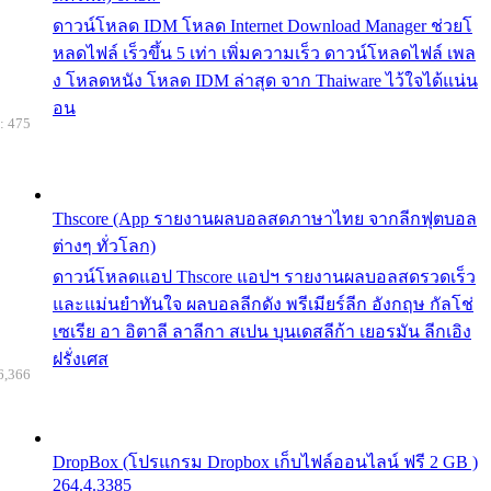
ดาวน์โหลด IDM โหลด Internet Download Manager ช่วยโ
หลดไฟล์ เร็วขึ้น 5 เท่า เพิ่มความเร็ว ดาวน์โหลดไฟล์ เพล
ง โหลดหนัง โหลด IDM ล่าสุด จาก Thaiware ไว้ใจได้แน่น
อน
: 475
Thscore (App รายงานผลบอลสดภาษาไทย จากลีกฟุตบอล
ต่างๆ ทั่วโลก)
ดาวน์โหลดแอป Thscore แอปฯ รายงานผลบอลสดรวดเร็ว
และแม่นยำทันใจ ผลบอลลีกดัง พรีเมียร์ลีก อังกฤษ กัลโช่
เซเรีย อา อิตาลี ลาลีกา สเปน บุนเดสลีก้า เยอรมัน ลีกเอิง
ฝรั่งเศส
6,366
DropBox (โปรแกรม Dropbox เก็บไฟล์ออนไลน์ ฟรี 2 GB )
264.4.3385