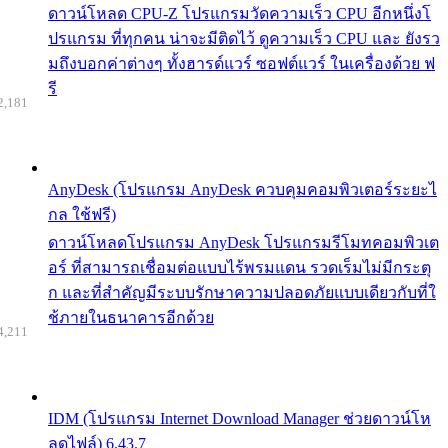
ดาวน์โหลด CPU-Z โปรแกรมวัดความเร็ว CPU อีกหนึ่งโ
ปรแกรม ที่ทุกคน น่าจะมีติดไว้ ดูความเร็ว CPU และ ยังรว
มถึงบอกค่าต่างๆ ทั้งฮารด์แวร์ ซอฟต์แวร์ ในเครื่องด้วย ฟ
รี
2,181
AnyDesk (โปรแกรม AnyDesk ควบคุมคอมพิวเตอร์ระยะไ
กล ใช้ฟรี)
ดาวน์โหลดโปรแกรม AnyDesk โปรแกรมรีโมทคอมพิวเต
อร์ ที่สามารถเชื่อมต่อแบบไร้พรมแดน รวดเร็มไม่มีกระตุ
ก และที่สำคัญมีระบบรักษาความปลอดภัยแบบเดียวกับที่ใ
ช้ภายในธนาคารอีกด้วย
4,211
IDM (โปรแกรม Internet Download Manager ช่วยดาวน์โห
ลดไฟล์) 6.43.7