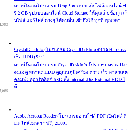
ดาวน์โหลดโปรแกรม DropBox ระบบ เก็บไฟล์ออนไลน์ ฟ
รี 2 GB รูปแบบออนไลน์ Cloud Storage ให้คุณเก็บข้อมูล เก็
บไฟล์ แชร์ไฟล์ ต่างๆ ให้คนอื่น เข้าถึงได้ ทุกที่ ทุกเวลา
4,393
CrystalDiskInfo (โปรแกรม CrystalDiskInfo ตรวจ Harddisk
เช็ค HDD) 9.9.1
ดาวน์โหลดโปรแกรม CrystalDiskInfo โปรแกรมตรวจ Har
ddisk ดู สถานะ HDD ดูอุณหภูมิเครื่อง ความเร็ว หาสาเหต
คอมพัง ดูฮาร์ดดิสก์ SSD ทั้ง Internal และ External HDD ไ
ด้
5,089
Adobe Acrobat Reader (โปรแกรมอ่านไฟล์ PDF เปิดไฟล์ P
DF ไฟล์เอกสาร ฟรี) 26.001