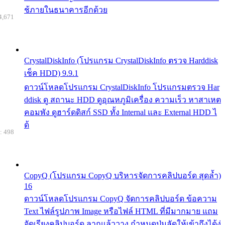
ช้ภายในธนาคารอีกด้วย
4,671
CrystalDiskInfo (โปรแกรม CrystalDiskInfo ตรวจ Harddisk
เช็ค HDD) 9.9.1
ดาวน์โหลดโปรแกรม CrystalDiskInfo โปรแกรมตรวจ Har
ddisk ดู สถานะ HDD ดูอุณหภูมิเครื่อง ความเร็ว หาสาเหต
คอมพัง ดูฮาร์ดดิสก์ SSD ทั้ง Internal และ External HDD ไ
ด้
: 498
CopyQ (โปรแกรม CopyQ บริหารจัดการคลิปบอร์ด สุดล้ำ)
16
ดาวน์โหลดโปรแกรม CopyQ จัดการคลิปบอร์ด ข้อความ
Text ไฟล์รูปภาพ Image หรือไฟล์ HTML ที่มีมากมาย แถม
จัดเรียงคลิปบอร์ด ลากแล้ววาง กำหนดปุ่มลัดให้เข้าถึงได้ง่