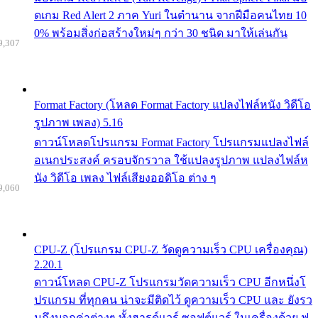
ดเกม Red Alert 2 ภาค Yuri ในตำนาน จากฝีมือคนไทย 10
0% พร้อมสิ่งก่อสร้างใหม่ๆ กว่า 30 ชนิด มาให้เล่นกัน
9,307
Format Factory (โหลด Format Factory แปลงไฟล์หนัง วิดีโอ
รูปภาพ เพลง) 5.16
ดาวน์โหลดโปรแกรม Format Factory โปรแกรมแปลงไฟล์
อเนกประสงค์ ครอบจักรวาล ใช้แปลงรูปภาพ แปลงไฟล์ห
นัง วิดีโอ เพลง ไฟล์เสียงออดิโอ ต่าง ๆ
9,060
CPU-Z (โปรแกรม CPU-Z วัดดูความเร็ว CPU เครื่องคุณ)
2.20.1
ดาวน์โหลด CPU-Z โปรแกรมวัดความเร็ว CPU อีกหนึ่งโ
ปรแกรม ที่ทุกคน น่าจะมีติดไว้ ดูความเร็ว CPU และ ยังรว
มถึงบอกค่าต่างๆ ทั้งฮารด์แวร์ ซอฟต์แวร์ ในเครื่องด้วย ฟ