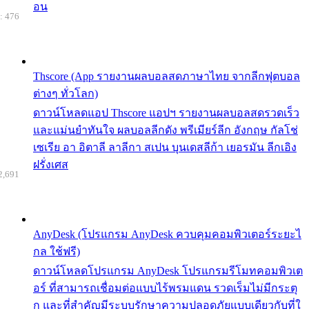
อน
: 476
Thscore (App รายงานผลบอลสดภาษาไทย จากลีกฟุตบอล
ต่างๆ ทั่วโลก)
ดาวน์โหลดแอป Thscore แอปฯ รายงานผลบอลสดรวดเร็ว
และแม่นยำทันใจ ผลบอลลีกดัง พรีเมียร์ลีก อังกฤษ กัลโช่
เซเรีย อา อิตาลี ลาลีกา สเปน บุนเดสลีก้า เยอรมัน ลีกเอิง
ฝรั่งเศส
2,691
AnyDesk (โปรแกรม AnyDesk ควบคุมคอมพิวเตอร์ระยะไ
กล ใช้ฟรี)
ดาวน์โหลดโปรแกรม AnyDesk โปรแกรมรีโมทคอมพิวเต
อร์ ที่สามารถเชื่อมต่อแบบไร้พรมแดน รวดเร็มไม่มีกระตุ
ก และที่สำคัญมีระบบรักษาความปลอดภัยแบบเดียวกับที่ใ