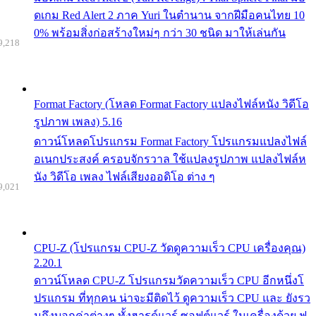
ดเกม Red Alert 2 ภาค Yuri ในตำนาน จากฝีมือคนไทย 10
0% พร้อมสิ่งก่อสร้างใหม่ๆ กว่า 30 ชนิด มาให้เล่นกัน
9,218
Format Factory (โหลด Format Factory แปลงไฟล์หนัง วิดีโอ
รูปภาพ เพลง) 5.16
ดาวน์โหลดโปรแกรม Format Factory โปรแกรมแปลงไฟล์
อเนกประสงค์ ครอบจักรวาล ใช้แปลงรูปภาพ แปลงไฟล์ห
นัง วิดีโอ เพลง ไฟล์เสียงออดิโอ ต่าง ๆ
9,021
CPU-Z (โปรแกรม CPU-Z วัดดูความเร็ว CPU เครื่องคุณ)
2.20.1
ดาวน์โหลด CPU-Z โปรแกรมวัดความเร็ว CPU อีกหนึ่งโ
ปรแกรม ที่ทุกคน น่าจะมีติดไว้ ดูความเร็ว CPU และ ยังรว
มถึงบอกค่าต่างๆ ทั้งฮารด์แวร์ ซอฟต์แวร์ ในเครื่องด้วย ฟ