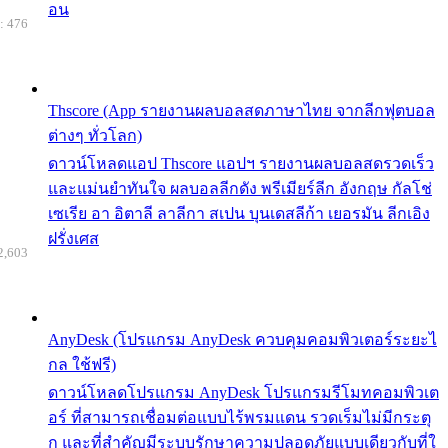
อน
: 476
Thscore (App รายงานผลบอลสดภาษาไทย จากลีกฟุตบอล
ต่างๆ ทั่วโลก)
ดาวน์โหลดแอป Thscore แอปฯ รายงานผลบอลสดรวดเร็ว
และแม่นยำทันใจ ผลบอลลีกดัง พรีเมียร์ลีก อังกฤษ กัลโช่
เซเรีย อา อิตาลี ลาลีกา สเปน บุนเดสลีก้า เยอรมัน ลีกเอิง
ฝรั่งเศส
2,603
AnyDesk (โปรแกรม AnyDesk ควบคุมคอมพิวเตอร์ระยะไ
กล ใช้ฟรี)
ดาวน์โหลดโปรแกรม AnyDesk โปรแกรมรีโมทคอมพิวเต
อร์ ที่สามารถเชื่อมต่อแบบไร้พรมแดน รวดเร็มไม่มีกระตุ
ก และที่สำคัญมีระบบรักษาความปลอดภัยแบบเดียวกับที่ใ