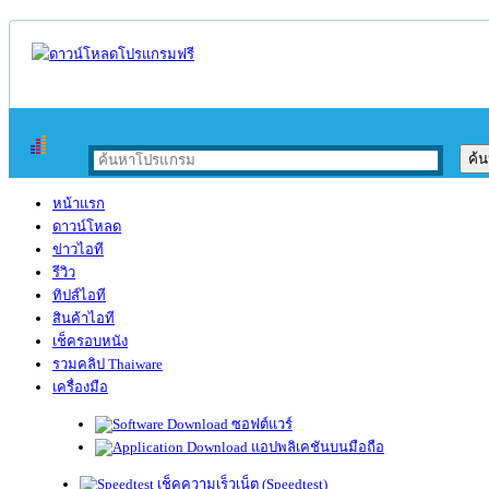
หน้าแรก
ดาวน์โหลด
ข่าวไอที
รีวิว
ทิปส์ไอที
สินค้าไอที
เช็ครอบหนัง
รวมคลิป Thaiware
เครื่องมือ
ซอฟต์แวร์
แอปพลิเคชันบนมือถือ
เช็คความเร็วเน็ต (Speedtest)