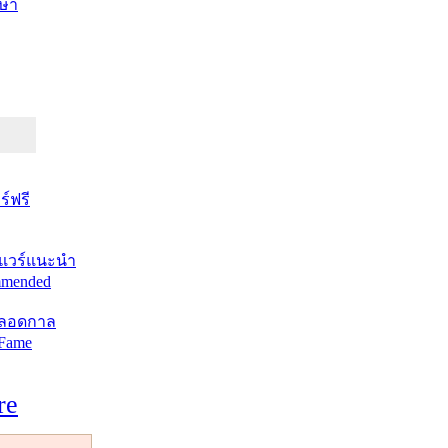
ษา
์ฟรี
แวร์แนะนำ
mended
ตลอดกาล
 Fame
re