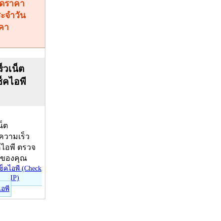
คา
็วเน็ต
ช็คไอพี
น็ต
บความเร็ว
คไอพี ตรวจ
ีของคุณ
ไอพี