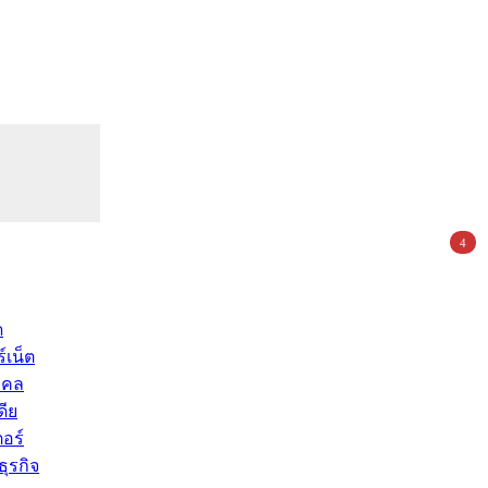
4
ด
์เน็ต
คคล
ดีย
อร์
ุรกิจ