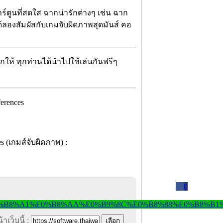
ตูนที่สดใส ฉากน่ารักต่างๆ เช่น ฉาก
ลองสัมผัสกับเกมจับผิดภาพสุดมันส์ คอ
จกให้ ทุกท่านได้นำไปใช้เล่นกันฟรีๆ
0
าเว็บนี้ :