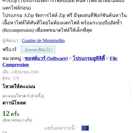
โปรแกรม AZip จัดการไฟล์ Zip ฟรี มีจุดเด่นที่ฟังก์ชันค้นหาใน
เนื้อหาไฟล์ได้ทันทีโดยไม่ต้องแตกไฟล์ พร้อมระบบบีบอัดซ้ำ
(Recompression) เพื่อลดขนาดไฟล์ให้เล็กที่สุด
ผู้พัฒนา :
Gautier de Montmollin
ฟรีแวร์
Freeware คืออะไร ?
หมวดหมู่ :
ซอฟต์แวร์ (Software)
>
โปรแกรมยูทิลิตี้
>
File
Compression
เมื่อ : 4 มิถุนายน 2569
ผู้ชม : 570
โหวตให้คะแนน
คะแนนโหวต 0 (0 ครั้ง)
ดาวน์โหลด
12
ครั้ง
(สัปดาห์ก่อน 1 ครั้ง)
แชร์บทความนี้ :
0