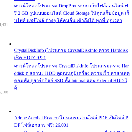
ดาวน์โหลดโปรแกรม DropBox ระบบ เก็บไฟล์ออนไลน์ ฟ
รี 2 GB รูปแบบออนไลน์ Cloud Storage ให้คุณเก็บข้อมูล เก็
บไฟล์ แชร์ไฟล์ ต่างๆ ให้คนอื่น เข้าถึงได้ ทุกที่ ทุกเวลา
4,431
CrystalDiskInfo (โปรแกรม CrystalDiskInfo ตรวจ Harddisk
เช็ค HDD) 9.9.1
ดาวน์โหลดโปรแกรม CrystalDiskInfo โปรแกรมตรวจ Har
ddisk ดู สถานะ HDD ดูอุณหภูมิเครื่อง ความเร็ว หาสาเหต
คอมพัง ดูฮาร์ดดิสก์ SSD ทั้ง Internal และ External HDD ไ
ด้
5,108
Adobe Acrobat Reader (โปรแกรมอ่านไฟล์ PDF เปิดไฟล์ P
DF ไฟล์เอกสาร ฟรี) 26.001