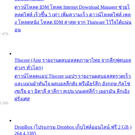
ดาวน์โหลด IDM โหลด Internet Download Manager ช่วยโ
หลดไฟล์ เร็วขึ้น 5 เท่า เพิ่มความเร็ว ดาวน์โหลดไฟล์ เพล
ง โหลดหนัง โหลด IDM ล่าสุด จาก Thaiware ไว้ใจได้แน่น
อน
: 476
Thscore (App รายงานผลบอลสดภาษาไทย จากลีกฟุตบอล
ต่างๆ ทั่วโลก)
ดาวน์โหลดแอป Thscore แอปฯ รายงานผลบอลสดรวดเร็ว
และแม่นยำทันใจ ผลบอลลีกดัง พรีเมียร์ลีก อังกฤษ กัลโช่
เซเรีย อา อิตาลี ลาลีกา สเปน บุนเดสลีก้า เยอรมัน ลีกเอิง
ฝรั่งเศส
6,366
DropBox (โปรแกรม Dropbox เก็บไฟล์ออนไลน์ ฟรี 2 GB )
264.4.3385