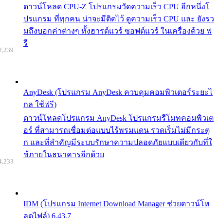
ดาวน์โหลด CPU-Z โปรแกรมวัดความเร็ว CPU อีกหนึ่งโ
ปรแกรม ที่ทุกคน น่าจะมีติดไว้ ดูความเร็ว CPU และ ยังรว
มถึงบอกค่าต่างๆ ทั้งฮารด์แวร์ ซอฟต์แวร์ ในเครื่องด้วย ฟ
รี
2,239
AnyDesk (โปรแกรม AnyDesk ควบคุมคอมพิวเตอร์ระยะไ
กล ใช้ฟรี)
ดาวน์โหลดโปรแกรม AnyDesk โปรแกรมรีโมทคอมพิวเต
อร์ ที่สามารถเชื่อมต่อแบบไร้พรมแดน รวดเร็มไม่มีกระตุ
ก และที่สำคัญมีระบบรักษาความปลอดภัยแบบเดียวกับที่ใ
ช้ภายในธนาคารอีกด้วย
4,233
IDM (โปรแกรม Internet Download Manager ช่วยดาวน์โห
ลดไฟล์) 6.43.7