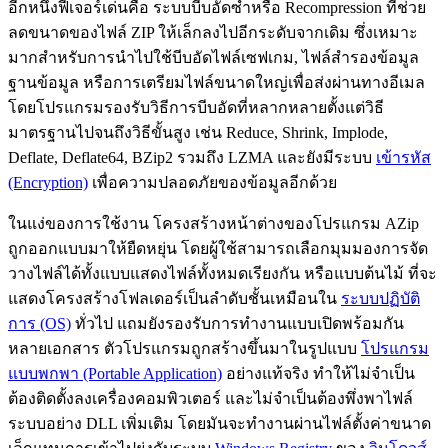
อีกหนึ่งฟีเจอร์เด่นคือ ระบบบีบอัดซ้ำหรือ Recompression ที่ช่วย
ลดขนาดของไฟล์ ZIP ให้เล็กลงไปอีกระดับจากเดิม ซึ่งเหมาะ
มากสำหรับการนำไปใช้บีบอัดไฟล์เซฟเกม, ไฟล์สำรองข้อมูล
ฐานข้อมูล หรือการเตรียมไฟล์ขนาดใหญ่เพื่อส่งผ่านทางอีเมล
โดยโปรแกรมรองรับวิธีการบีบอัดที่หลากหลายตั้งแต่วิธี
มาตรฐานไปจนถึงวิธีขั้นสูง เช่น Reduce, Shrink, Implode,
Deflate, Deflate64, BZip2 รวมถึง LZMA และยังมีระบบ
เข้ารหัส
(Encryption)
เพื่อความปลอดภัยของข้อมูลอีกด้วย
ในแง่ของการใช้งาน โครงสร้างหน้าต่างของโปรแกรม AZip
ถูกออกแบบมาให้ยืดหยุ่น โดยผู้ใช้สามารถเลือกมุมมองการจัด
วางไฟล์ได้ทั้งแบบแสดงไฟล์ทั้งหมดเรียงกัน หรือแบบต้นไม้ ที่จะ
แสดงโครงสร้างโฟลเดอร์เป็นลำดับชั้นเหมือนใน
ระบบปฏิบัติ
การ (OS)
ทั่วไป แถมยังรองรับการทำงานแบบเปิดพร้อมกัน
หลายเอกสาร ตัวโปรแกรมถูกสร้างขึ้นมาในรูปแบบ
โปรแกรม
แบบพกพา (Portable Application)
อย่างแท้จริง ทำให้ไม่จำเป็น
ต้องติดตั้งลงเครื่องคอมพิวเตอร์ และไม่จำเป็นต้องพึ่งพาไฟล์
ระบบอย่าง DLL เพิ่มเติม โดยมันจะทำงานผ่านไฟล์ตั้งค่าขนาด