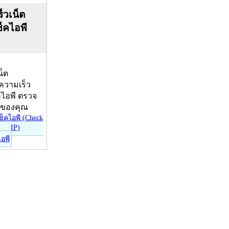
็วเน็ต
ช็คไอพี
น็ต
บความเร็ว
คไอพี ตรวจ
ีของคุณ
ไอพี