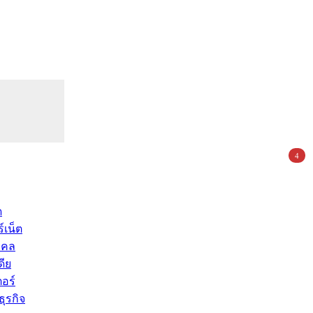
4
ด
์เน็ต
คคล
ดีย
อร์
ุรกิจ