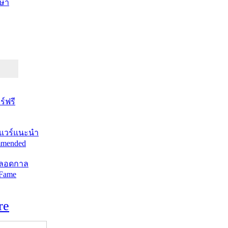
ษา
์ฟรี
แวร์แนะนำ
mended
ตลอดกาล
 Fame
re