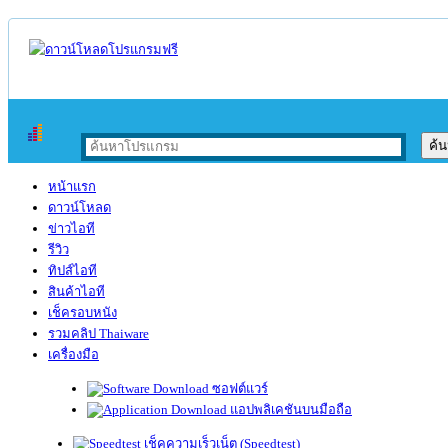
หน้าแรก
ดาวน์โหลด
ข่าวไอที
รีวิว
ทิปส์ไอที
สินค้าไอที
เช็ครอบหนัง
รวมคลิป Thaiware
เครื่องมือ
ซอฟต์แวร์
แอปพลิเคชันบนมือถือ
เช็คความเร็วเน็ต (Speedtest)