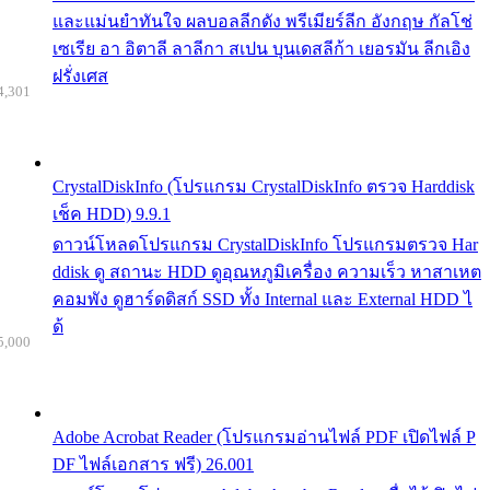
และแม่นยำทันใจ ผลบอลลีกดัง พรีเมียร์ลีก อังกฤษ กัลโช่
เซเรีย อา อิตาลี ลาลีกา สเปน บุนเดสลีก้า เยอรมัน ลีกเอิง
ฝรั่งเศส
4,301
CrystalDiskInfo (โปรแกรม CrystalDiskInfo ตรวจ Harddisk
เช็ค HDD) 9.9.1
ดาวน์โหลดโปรแกรม CrystalDiskInfo โปรแกรมตรวจ Har
ddisk ดู สถานะ HDD ดูอุณหภูมิเครื่อง ความเร็ว หาสาเหต
คอมพัง ดูฮาร์ดดิสก์ SSD ทั้ง Internal และ External HDD ไ
ด้
5,000
Adobe Acrobat Reader (โปรแกรมอ่านไฟล์ PDF เปิดไฟล์ P
DF ไฟล์เอกสาร ฟรี) 26.001