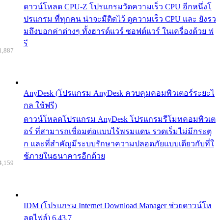
ดาวน์โหลด CPU-Z โปรแกรมวัดความเร็ว CPU อีกหนึ่งโ
ปรแกรม ที่ทุกคน น่าจะมีติดไว้ ดูความเร็ว CPU และ ยังรว
มถึงบอกค่าต่างๆ ทั้งฮารด์แวร์ ซอฟต์แวร์ ในเครื่องด้วย ฟ
รี
1,887
AnyDesk (โปรแกรม AnyDesk ควบคุมคอมพิวเตอร์ระยะไ
กล ใช้ฟรี)
ดาวน์โหลดโปรแกรม AnyDesk โปรแกรมรีโมทคอมพิวเต
อร์ ที่สามารถเชื่อมต่อแบบไร้พรมแดน รวดเร็มไม่มีกระตุ
ก และที่สำคัญมีระบบรักษาความปลอดภัยแบบเดียวกับที่ใ
ช้ภายในธนาคารอีกด้วย
4,159
IDM (โปรแกรม Internet Download Manager ช่วยดาวน์โห
ลดไฟล์) 6.43.7