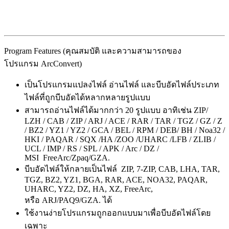
Program Features (คุณสมบัติ และความสามารถของ
โปรแกรม ArcConvert)
เป็นโปรแกรมแปลงไฟล์ อ่านไฟล์ และบีบอัดไฟล์ประเภท
ไฟล์ที่ถูกบีบอัด
ได้หลากหลายรูปแบบ
สามารถอ่านไฟล์
ได้มากกว่า 20 รูปแบบ
อาทิเช่น ZIP/
LZH / CAB / ZIP / ARJ / ACE / RAR / TAR / TGZ / GZ / Z
/ BZ2 / YZ1 / YZ2 / GCA / BEL / RPM / DEB/ BH / Noa32 /
HKI / PAQAR / SQX /HA /ZOO /UHARC /LFB / ZLIB /
UCL / IMP / RS / SPL / APK / Arc / DZ /
MSI
FreeArc/Zpaq/GZA.
บีบอัดไฟล์ให้กลายเป็นไฟล์
ZIP, 7-ZIP, CAB, LHA, TAR,
TGZ, BZ2, YZ1, BGA, RAR, ACE, NOA32, PAQAR,
UHARC, YZ2, DZ, HA, XZ, FreeArc,
หรือ
ARJ/PAQ9/GZA. ได้
ใช้งานง่ายโปรแกรมถูกออกแบบมาเพื่อบีบอัดไฟล์โดย
เฉพาะ