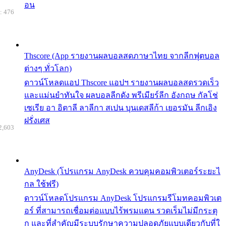
อน
: 476
Thscore (App รายงานผลบอลสดภาษาไทย จากลีกฟุตบอล
ต่างๆ ทั่วโลก)
ดาวน์โหลดแอป Thscore แอปฯ รายงานผลบอลสดรวดเร็ว
และแม่นยำทันใจ ผลบอลลีกดัง พรีเมียร์ลีก อังกฤษ กัลโช่
เซเรีย อา อิตาลี ลาลีกา สเปน บุนเดสลีก้า เยอรมัน ลีกเอิง
ฝรั่งเศส
2,603
AnyDesk (โปรแกรม AnyDesk ควบคุมคอมพิวเตอร์ระยะไ
กล ใช้ฟรี)
ดาวน์โหลดโปรแกรม AnyDesk โปรแกรมรีโมทคอมพิวเต
อร์ ที่สามารถเชื่อมต่อแบบไร้พรมแดน รวดเร็มไม่มีกระตุ
ก และที่สำคัญมีระบบรักษาความปลอดภัยแบบเดียวกับที่ใ