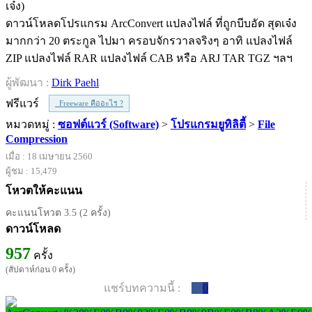
ดาวน์โหลดโปรแกรม ArcConvert แปลงไฟล์ ที่ถูกบีบอัด สุดเจ๋ง
มากกว่า 20 ตระกูล ไปมา ครอบจักรวาลจริงๆ อาทิ แปลงไฟล์
ZIP แปลงไฟล์ RAR แปลงไฟล์ CAB หรือ ARJ TAR TGZ ฯลฯ
ผู้พัฒนา :
Dirk Paehl
ฟรีแวร์
Freeware คืออะไร ?
หมวดหมู่ :
ซอฟต์แวร์ (Software)
>
โปรแกรมยูทิลิตี้
>
File
Compression
เมื่อ : 18 เมษายน 2560
ผู้ชม : 15,479
โหวตให้คะแนน
คะแนนโหวต 3.5 (2 ครั้ง)
ดาวน์โหลด
957
ครั้ง
(สัปดาห์ก่อน 0 ครั้ง)
แชร์บทความนี้ :
0