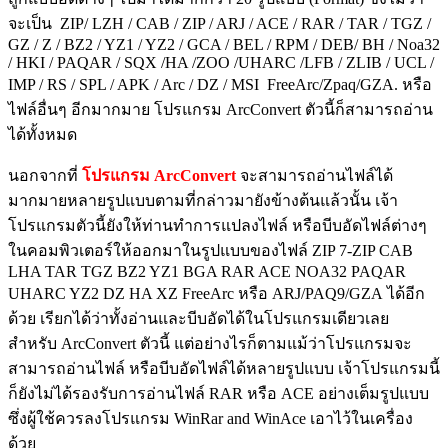
จะเป็น ZIP/ LZH / CAB / ZIP / ARJ / ACE / RAR / TAR / TGZ /
GZ / Z / BZ2 / YZ1 / YZ2 / GCA / BEL / RPM / DEB/ BH / Noa32
/ HKI / PAQAR / SQX /HA /ZOO /UHARC /LFB / ZLIB / UCL /
IMP / RS / SPL / APK / Arc / DZ / MSI FreeArc/Zpaq/GZA. หรือ
ไฟล์อื่นๆ อีกมากมาย โปรแกรม ArcConvert ตัวนี้ก็สามารถอ่าน
ได้ทั้งหมด
นอกจากที่
โปรแกรม ArcConvert
จะสามารถอ่านไฟล์ได้
มากมายหลายรูปแบบตามที่กล่าวมายังข้างต้นแล้วนั้น เจ้า
โปรแกรมตัวนี้ยังให้ท่านทำการแปลงไฟล์ หรือบีบอัดไฟล์ต่างๆ
ในคอมพิวเตอร์ให้ออกมาในรูปแบบของไฟล์ ZIP 7-ZIP CAB
LHA TAR TGZ BZ2 YZ1 BGA RAR ACE NOA32 PAQAR
UHARC YZ2 DZ HA XZ FreeArc หรือ ARJ/PAQ9/GZA ได้อีก
ด้วย เรียกได้ว่าทั้งอ่านและบีบอัดได้ในโปรแกรมเดียวเลย
สำหรับ ArcConvert ตัวนี้ แต่อย่างไรก็ตามแม้ว่าโปรแกรมจะ
สามารถอ่านไฟล์ หรือบีบอัดไฟล์ได้หลายรูปแบบ เจ้าโปรแกรมนี้
ก็ยังไม่ได้รองรับการอ่านไฟล์ RAR หรือ ACE อย่างเต็มรูปแบบ
ซึ่งผู้ใช้ควรลงโปรแกรม WinRar and WinAce เอาไว้ในเครื่อง
ด้วย