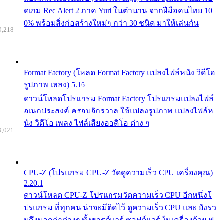
ดเกม Red Alert 2 ภาค Yuri ในตำนาน จากฝีมือคนไทย 10
0% พร้อมสิ่งก่อสร้างใหม่ๆ กว่า 30 ชนิด มาให้เล่นกัน
9,218
Format Factory (โหลด Format Factory แปลงไฟล์หนัง วิดีโอ
รูปภาพ เพลง) 5.16
ดาวน์โหลดโปรแกรม Format Factory โปรแกรมแปลงไฟล์
อเนกประสงค์ ครอบจักรวาล ใช้แปลงรูปภาพ แปลงไฟล์ห
นัง วิดีโอ เพลง ไฟล์เสียงออดิโอ ต่าง ๆ
9,021
CPU-Z (โปรแกรม CPU-Z วัดดูความเร็ว CPU เครื่องคุณ)
2.20.1
ดาวน์โหลด CPU-Z โปรแกรมวัดความเร็ว CPU อีกหนึ่งโ
ปรแกรม ที่ทุกคน น่าจะมีติดไว้ ดูความเร็ว CPU และ ยังรว
มถึงบอกค่าต่างๆ ทั้งฮารด์แวร์ ซอฟต์แวร์ ในเครื่องด้วย ฟ