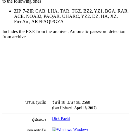
to the following ones
ZIP, 7-ZIP, CAB, LHA, TAR, TGZ, BZ2, YZ1, BGA, RAR,
ACE, NOA32, PAQAR, UHARC, YZ2, DZ, HA, XZ,
FreeArc, ARJ/PAQ9/GZA
Includes the EXE from the archiver. Automatic password detection
from archive.
ปรับปรุงเมื่อ
วันที่ 18 เมษายน 2560
(Last Updated :
April 18, 2017
)
Dirk Paehl
ผู้พัฒนา
Windows
แพลตฟอร์ม