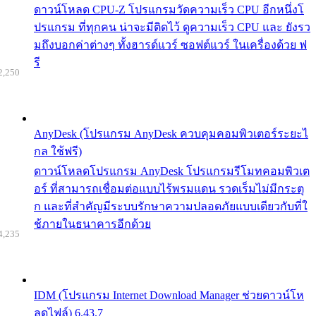
ดาวน์โหลด CPU-Z โปรแกรมวัดความเร็ว CPU อีกหนึ่งโ
ปรแกรม ที่ทุกคน น่าจะมีติดไว้ ดูความเร็ว CPU และ ยังรว
มถึงบอกค่าต่างๆ ทั้งฮารด์แวร์ ซอฟต์แวร์ ในเครื่องด้วย ฟ
รี
2,250
AnyDesk (โปรแกรม AnyDesk ควบคุมคอมพิวเตอร์ระยะไ
กล ใช้ฟรี)
ดาวน์โหลดโปรแกรม AnyDesk โปรแกรมรีโมทคอมพิวเต
อร์ ที่สามารถเชื่อมต่อแบบไร้พรมแดน รวดเร็มไม่มีกระตุ
ก และที่สำคัญมีระบบรักษาความปลอดภัยแบบเดียวกับที่ใ
ช้ภายในธนาคารอีกด้วย
4,235
IDM (โปรแกรม Internet Download Manager ช่วยดาวน์โห
ลดไฟล์) 6.43.7