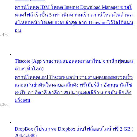
ดาวน์โหลด IDM โหลด Internet Download Manager ช่วยโ
หลดไฟล์ เร็วขึ้น 5 เท่า เพิ่มความเร็ว ดาวน์โหลดไฟล์ เพล
ง โหลดหนัง โหลด IDM ล่าสุด จาก Thaiware ไว้ใจได้แน่น
อน
: 476
Thscore (App รายงานผลบอลสดภาษาไทย จากลีกฟุตบอล
ต่างๆ ทั่วโลก)
ดาวน์โหลดแอป Thscore แอปฯ รายงานผลบอลสดรวดเร็ว
และแม่นยำทันใจ ผลบอลลีกดัง พรีเมียร์ลีก อังกฤษ กัลโช่
เซเรีย อา อิตาลี ลาลีกา สเปน บุนเดสลีก้า เยอรมัน ลีกเอิง
ฝรั่งเศส
6,366
DropBox (โปรแกรม Dropbox เก็บไฟล์ออนไลน์ ฟรี 2 GB )
264.4.3385