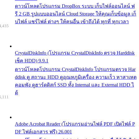
ดาวน์โหลดโปรแกรม DropBox ระบบ เก็บไฟล์ออนไลน์ ฟ
รี 2 GB รูปแบบออนไลน์ Cloud Storage ให้คุณเก็บข้อมูล เก็
บไฟล์ แชร์ไฟล์ ต่างๆ ให้คนอื่น เข้าถึงได้ ทุกที่ ทุกเวลา
4,435
CrystalDiskInfo (โปรแกรม CrystalDiskInfo ตรวจ Harddisk
เช็ค HDD) 9.9.1
ดาวน์โหลดโปรแกรม CrystalDiskInfo โปรแกรมตรวจ Har
ddisk ดู สถานะ HDD ดูอุณหภูมิเครื่อง ความเร็ว หาสาเหต
คอมพัง ดูฮาร์ดดิสก์ SSD ทั้ง Internal และ External HDD ไ
ด้
5,111
Adobe Acrobat Reader (โปรแกรมอ่านไฟล์ PDF เปิดไฟล์ P
DF ไฟล์เอกสาร ฟรี) 26.001