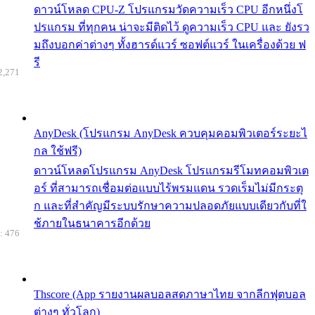
ดาวน์โหลด CPU-Z โปรแกรมวัดความเร็ว CPU อีกหนึ่งโ
ปรแกรม ที่ทุกคน น่าจะมีติดไว้ ดูความเร็ว CPU และ ยังรว
มถึงบอกค่าต่างๆ ทั้งฮารด์แวร์ ซอฟต์แวร์ ในเครื่องด้วย ฟ
รี
2,271
AnyDesk (โปรแกรม AnyDesk ควบคุมคอมพิวเตอร์ระยะไ
กล ใช้ฟรี)
ดาวน์โหลดโปรแกรม AnyDesk โปรแกรมรีโมทคอมพิวเต
อร์ ที่สามารถเชื่อมต่อแบบไร้พรมแดน รวดเร็มไม่มีกระตุ
ก และที่สำคัญมีระบบรักษาความปลอดภัยแบบเดียวกับที่ใ
ช้ภายในธนาคารอีกด้วย
: 476
Thscore (App รายงานผลบอลสดภาษาไทย จากลีกฟุตบอล
ต่างๆ ทั่วโลก)