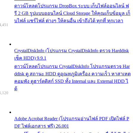
ดาวน์โหลดโปรแกรม DropBox ระบบ เก็บไฟล์ออนไลน์ ฟ
รี 2 GB รูปแบบออนไลน์ Cloud Storage ให้คุณเก็บข้อมูล เก็
บไฟล์ แชร์ไฟล์ ต่างๆ ให้คนอื่น เข้าถึงได้ ทุกที่ ทุกเวลา
4,451
CrystalDiskInfo (โปรแกรม CrystalDiskInfo ตรวจ Harddisk
เช็ค HDD) 9.9.1
ดาวน์โหลดโปรแกรม CrystalDiskInfo โปรแกรมตรวจ Har
ddisk ดู สถานะ HDD ดูอุณหภูมิเครื่อง ความเร็ว หาสาเหต
คอมพัง ดูฮาร์ดดิสก์ SSD ทั้ง Internal และ External HDD ไ
ด้
5,120
Adobe Acrobat Reader (โปรแกรมอ่านไฟล์ PDF เปิดไฟล์ P
DF ไฟล์เอกสาร ฟรี) 26.001