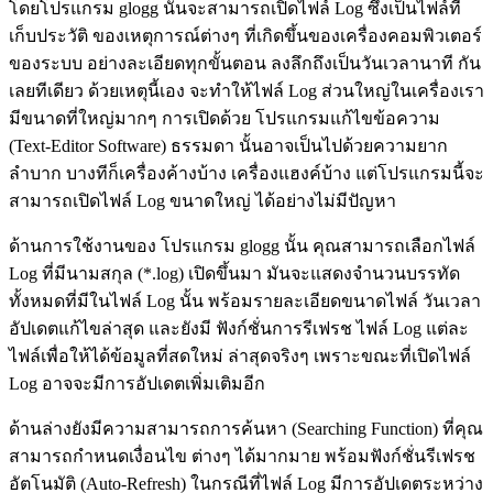
โดยโปรแกรม glogg นั้นจะสามารถเปิดไฟล์ Log ซึ่งเป็นไฟล์ที่
เก็บประวัติ ของเหตุการณ์ต่างๆ ที่เกิดขึ้นของเครื่องคอมพิวเตอร์
ของระบบ อย่างละเอียดทุกขั้นตอน ลงลึกถึงเป็นวันเวลานาที กัน
เลยทีเดียว ด้วยเหตุนี้เอง จะทำให้ไฟล์ Log ส่วนใหญ่ในเครื่องเรา
มีขนาดที่ใหญ่มากๆ การเปิดด้วย โปรแกรมแก้ไขข้อความ
(Text-Editor Software) ธรรมดา นั้นอาจเป็นไปด้วยความยาก
ลำบาก บางทีก็เครื่องค้างบ้าง เครื่องแฮงค์บ้าง แต่โปรแกรมนี้จะ
สามารถเปิดไฟล์ Log ขนาดใหญ่ ได้อย่างไม่มีปัญหา
ด้านการใช้งานของ โปรแกรม glogg นั้น คุณสามารถเลือกไฟล์
Log ที่มีนามสกุล (*.log) เปิดขึ้นมา มันจะแสดงจำนวนบรรทัด
ทั้งหมดที่มีในไฟล์ Log นั้น พร้อมรายละเอียดขนาดไฟล์ วันเวลา
อัปเดตแก้ไขล่าสุด และยังมี ฟังก์ชั่นการรีเฟรช ไฟล์ Log แต่ละ
ไฟล์เพื่อให้ได้ข้อมูลที่สดใหม่ ล่าสุดจริงๆ เพราะขณะที่เปิดไฟล์
Log อาจจะมีการอัปเดตเพิ่มเติมอีก
ด้านล่างยังมีความสามารถการค้นหา (Searching Function) ที่คุณ
สามารถกำหนดเงื่อนไข ต่างๆ ได้มากมาย พร้อมฟังก์ชั่นรีเฟรช
อัตโนมัติ (Auto-Refresh) ในกรณีที่ไฟล์ Log มีการอัปเดตระหว่าง