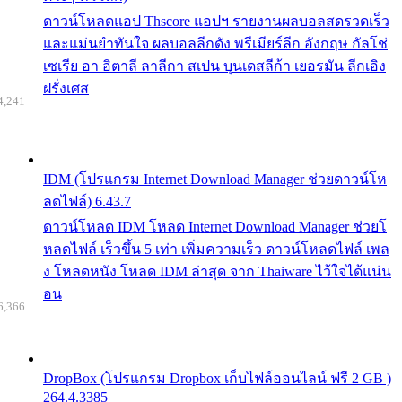
ดาวน์โหลดแอป Thscore แอปฯ รายงานผลบอลสดรวดเร็ว
และแม่นยำทันใจ ผลบอลลีกดัง พรีเมียร์ลีก อังกฤษ กัลโช่
เซเรีย อา อิตาลี ลาลีกา สเปน บุนเดสลีก้า เยอรมัน ลีกเอิง
ฝรั่งเศส
4,241
IDM (โปรแกรม Internet Download Manager ช่วยดาวน์โห
ลดไฟล์) 6.43.7
ดาวน์โหลด IDM โหลด Internet Download Manager ช่วยโ
หลดไฟล์ เร็วขึ้น 5 เท่า เพิ่มความเร็ว ดาวน์โหลดไฟล์ เพล
ง โหลดหนัง โหลด IDM ล่าสุด จาก Thaiware ไว้ใจได้แน่น
อน
6,366
DropBox (โปรแกรม Dropbox เก็บไฟล์ออนไลน์ ฟรี 2 GB )
264.4.3385