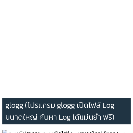
glogg (โปรแกรม glogg เปิดไฟล์ Log
ขนาดใหญ่ ค้นหา Log ได้แม่นยำ ฟรี)