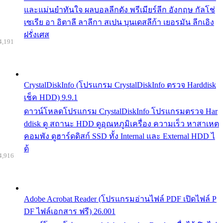
และแม่นยำทันใจ ผลบอลลีกดัง พรีเมียร์ลีก อังกฤษ กัลโช่
เซเรีย อา อิตาลี ลาลีกา สเปน บุนเดสลีก้า เยอรมัน ลีกเอิง
ฝรั่งเศส
4,191
CrystalDiskInfo (โปรแกรม CrystalDiskInfo ตรวจ Harddisk
เช็ค HDD) 9.9.1
ดาวน์โหลดโปรแกรม CrystalDiskInfo โปรแกรมตรวจ Har
ddisk ดู สถานะ HDD ดูอุณหภูมิเครื่อง ความเร็ว หาสาเหต
คอมพัง ดูฮาร์ดดิสก์ SSD ทั้ง Internal และ External HDD ไ
ด้
4,916
Adobe Acrobat Reader (โปรแกรมอ่านไฟล์ PDF เปิดไฟล์ P
DF ไฟล์เอกสาร ฟรี) 26.001