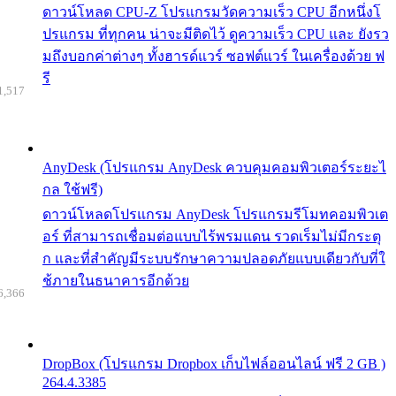
ดาวน์โหลด CPU-Z โปรแกรมวัดความเร็ว CPU อีกหนึ่งโ
ปรแกรม ที่ทุกคน น่าจะมีติดไว้ ดูความเร็ว CPU และ ยังรว
มถึงบอกค่าต่างๆ ทั้งฮารด์แวร์ ซอฟต์แวร์ ในเครื่องด้วย ฟ
รี
1,517
AnyDesk (โปรแกรม AnyDesk ควบคุมคอมพิวเตอร์ระยะไ
กล ใช้ฟรี)
ดาวน์โหลดโปรแกรม AnyDesk โปรแกรมรีโมทคอมพิวเต
อร์ ที่สามารถเชื่อมต่อแบบไร้พรมแดน รวดเร็มไม่มีกระตุ
ก และที่สำคัญมีระบบรักษาความปลอดภัยแบบเดียวกับที่ใ
ช้ภายในธนาคารอีกด้วย
6,366
DropBox (โปรแกรม Dropbox เก็บไฟล์ออนไลน์ ฟรี 2 GB )
264.4.3385