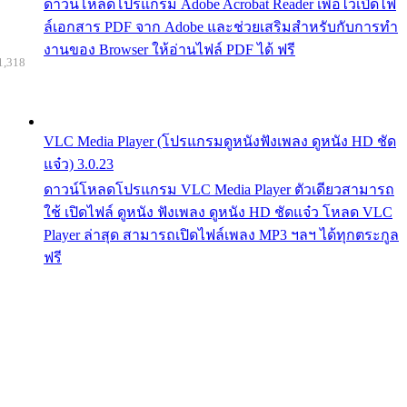
ดาวน์โหลดโปรแกรม Adobe Acrobat Reader เพื่อไว้เปิดไฟ
ล์เอกสาร PDF จาก Adobe และช่วยเสริมสำหรับกับการทำ
งานของ Browser ให้อ่านไฟล์ PDF ได้ ฟรี
1,318
VLC Media Player (โปรแกรมดูหนังฟังเพลง ดูหนัง HD ชัด
แจ๋ว) 3.0.23
ดาวน์โหลดโปรแกรม VLC Media Player ตัวเดียวสามารถ
ใช้ เปิดไฟล์ ดูหนัง ฟังเพลง ดูหนัง HD ชัดแจ๋ว โหลด VLC
Player ล่าสุด สามารถเปิดไฟล์เพลง MP3 ฯลฯ ได้ทุกตระกูล
ฟรี