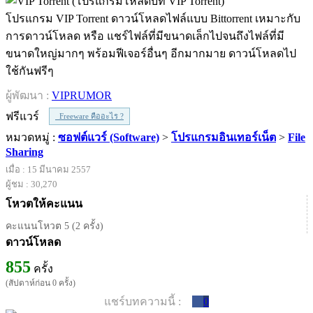
โปรแกรม VIP Torrent ดาวน์โหลดไฟล์แบบ Bittorrent เหมาะกับ
การดาวน์โหลด หรือ แชร์ไฟล์ที่มีขนาดเล็กไปจนถึงไฟล์ที่มี
ขนาดใหญ่มากๆ พร้อมฟีเจอร์อื่นๆ อีกมากมาย ดาวน์โหลดไป
ใช้กันฟรีๆ
ผู้พัฒนา :
VIPRUMOR
ฟรีแวร์
Freeware คืออะไร ?
หมวดหมู่ :
ซอฟต์แวร์ (Software)
>
โปรแกรมอินเทอร์เน็ต
>
File
Sharing
เมื่อ : 15 มีนาคม 2557
ผู้ชม : 30,270
โหวตให้คะแนน
คะแนนโหวต 5 (2 ครั้ง)
ดาวน์โหลด
855
ครั้ง
(สัปดาห์ก่อน 0 ครั้ง)
แชร์บทความนี้ :
0