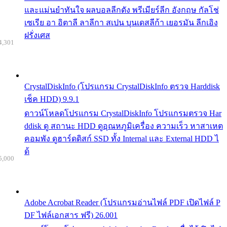
และแม่นยำทันใจ ผลบอลลีกดัง พรีเมียร์ลีก อังกฤษ กัลโช่
เซเรีย อา อิตาลี ลาลีกา สเปน บุนเดสลีก้า เยอรมัน ลีกเอิง
ฝรั่งเศส
4,301
CrystalDiskInfo (โปรแกรม CrystalDiskInfo ตรวจ Harddisk
เช็ค HDD) 9.9.1
ดาวน์โหลดโปรแกรม CrystalDiskInfo โปรแกรมตรวจ Har
ddisk ดู สถานะ HDD ดูอุณหภูมิเครื่อง ความเร็ว หาสาเหต
คอมพัง ดูฮาร์ดดิสก์ SSD ทั้ง Internal และ External HDD ไ
ด้
5,000
Adobe Acrobat Reader (โปรแกรมอ่านไฟล์ PDF เปิดไฟล์ P
DF ไฟล์เอกสาร ฟรี) 26.001