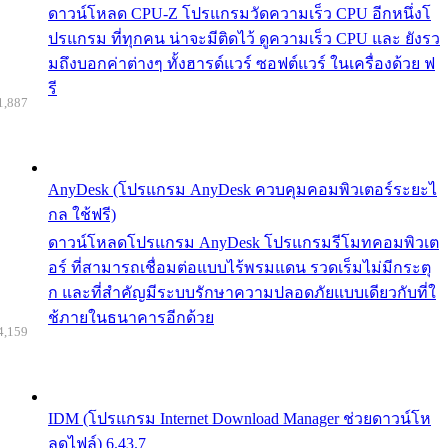
ดาวน์โหลด CPU-Z โปรแกรมวัดความเร็ว CPU อีกหนึ่งโ
ปรแกรม ที่ทุกคน น่าจะมีติดไว้ ดูความเร็ว CPU และ ยังรว
มถึงบอกค่าต่างๆ ทั้งฮารด์แวร์ ซอฟต์แวร์ ในเครื่องด้วย ฟ
รี
1,887
AnyDesk (โปรแกรม AnyDesk ควบคุมคอมพิวเตอร์ระยะไ
กล ใช้ฟรี)
ดาวน์โหลดโปรแกรม AnyDesk โปรแกรมรีโมทคอมพิวเต
อร์ ที่สามารถเชื่อมต่อแบบไร้พรมแดน รวดเร็มไม่มีกระตุ
ก และที่สำคัญมีระบบรักษาความปลอดภัยแบบเดียวกับที่ใ
ช้ภายในธนาคารอีกด้วย
4,159
IDM (โปรแกรม Internet Download Manager ช่วยดาวน์โห
ลดไฟล์) 6.43.7