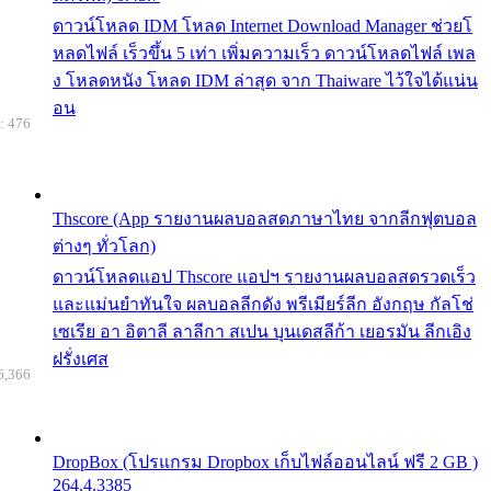
ดาวน์โหลด IDM โหลด Internet Download Manager ช่วยโ
หลดไฟล์ เร็วขึ้น 5 เท่า เพิ่มความเร็ว ดาวน์โหลดไฟล์ เพล
ง โหลดหนัง โหลด IDM ล่าสุด จาก Thaiware ไว้ใจได้แน่น
อน
: 476
Thscore (App รายงานผลบอลสดภาษาไทย จากลีกฟุตบอล
ต่างๆ ทั่วโลก)
ดาวน์โหลดแอป Thscore แอปฯ รายงานผลบอลสดรวดเร็ว
และแม่นยำทันใจ ผลบอลลีกดัง พรีเมียร์ลีก อังกฤษ กัลโช่
เซเรีย อา อิตาลี ลาลีกา สเปน บุนเดสลีก้า เยอรมัน ลีกเอิง
ฝรั่งเศส
6,366
DropBox (โปรแกรม Dropbox เก็บไฟล์ออนไลน์ ฟรี 2 GB )
264.4.3385