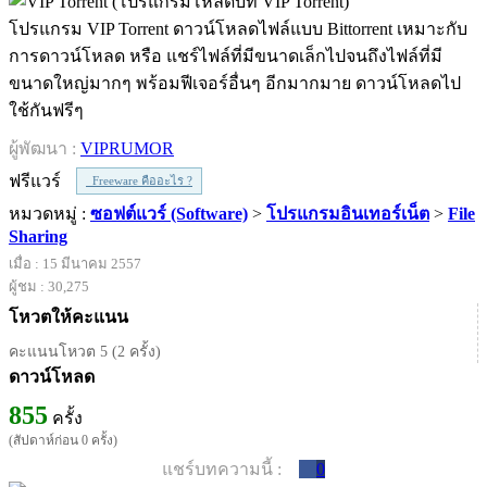
โปรแกรม VIP Torrent ดาวน์โหลดไฟล์แบบ Bittorrent เหมาะกับ
การดาวน์โหลด หรือ แชร์ไฟล์ที่มีขนาดเล็กไปจนถึงไฟล์ที่มี
ขนาดใหญ่มากๆ พร้อมฟีเจอร์อื่นๆ อีกมากมาย ดาวน์โหลดไป
ใช้กันฟรีๆ
ผู้พัฒนา :
VIPRUMOR
ฟรีแวร์
Freeware คืออะไร ?
หมวดหมู่ :
ซอฟต์แวร์ (Software)
>
โปรแกรมอินเทอร์เน็ต
>
File
Sharing
เมื่อ : 15 มีนาคม 2557
ผู้ชม : 30,275
โหวตให้คะแนน
คะแนนโหวต 5 (2 ครั้ง)
ดาวน์โหลด
855
ครั้ง
(สัปดาห์ก่อน 0 ครั้ง)
แชร์บทความนี้ :
0