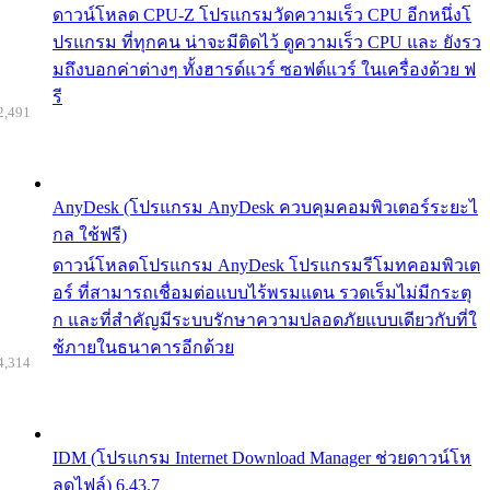
ดาวน์โหลด CPU-Z โปรแกรมวัดความเร็ว CPU อีกหนึ่งโ
ปรแกรม ที่ทุกคน น่าจะมีติดไว้ ดูความเร็ว CPU และ ยังรว
มถึงบอกค่าต่างๆ ทั้งฮารด์แวร์ ซอฟต์แวร์ ในเครื่องด้วย ฟ
รี
2,491
AnyDesk (โปรแกรม AnyDesk ควบคุมคอมพิวเตอร์ระยะไ
กล ใช้ฟรี)
ดาวน์โหลดโปรแกรม AnyDesk โปรแกรมรีโมทคอมพิวเต
อร์ ที่สามารถเชื่อมต่อแบบไร้พรมแดน รวดเร็มไม่มีกระตุ
ก และที่สำคัญมีระบบรักษาความปลอดภัยแบบเดียวกับที่ใ
ช้ภายในธนาคารอีกด้วย
4,314
IDM (โปรแกรม Internet Download Manager ช่วยดาวน์โห
ลดไฟล์) 6.43.7