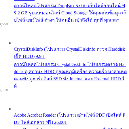
ดาวน์โหลดโปรแกรม DropBox ระบบ เก็บไฟล์ออนไลน์ ฟ
รี 2 GB รูปแบบออนไลน์ Cloud Storage ให้คุณเก็บข้อมูล เก็
บไฟล์ แชร์ไฟล์ ต่างๆ ให้คนอื่น เข้าถึงได้ ทุกที่ ทุกเวลา
4,559
CrystalDiskInfo (โปรแกรม CrystalDiskInfo ตรวจ Harddisk
เช็ค HDD) 9.9.1
ดาวน์โหลดโปรแกรม CrystalDiskInfo โปรแกรมตรวจ Har
ddisk ดู สถานะ HDD ดูอุณหภูมิเครื่อง ความเร็ว หาสาเหต
คอมพัง ดูฮาร์ดดิสก์ SSD ทั้ง Internal และ External HDD ไ
ด้
5,178
Adobe Acrobat Reader (โปรแกรมอ่านไฟล์ PDF เปิดไฟล์ P
DF ไฟล์เอกสาร ฟรี) 26.001