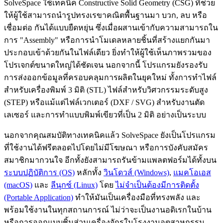
SolveSpace ใช้เทคนิค Constructive Solid Geometry (CSG) ที่ช่วย
ให้ผู้ใช้สามารถนำรูปทรงเรขาคณิตพื้นฐานมา บวก, ลบ หรือ
เชื่อมต่อ กันได้แบบยืดหยุ่น ซึ่งเมื่อผสานเข้ากับความสามารถใน
การ "Assembly" หรือการนำโมเดลหลายชิ้นที่สร้างแยกกันมา
ประกอบเข้าด้วยกันในไฟล์เดียว ยิ่งทำให้ผู้ใช้เห็นภาพรวมของ
โปรเจกต์ขนาดใหญ่ได้ชัดเจน นอกจากนี้ โปรแกรมยังรองรับ
การส่งออกข้อมูลที่ครอบคลุมการผลิตในยุคใหม่ ทั้งการทำไฟล์
สำหรับเครื่องพิมพ์ 3 มิติ (STL) ไฟล์สำหรับวิศวกรรมระดับสูง
(STEP) หรือแม้แต่ไฟล์เวกเตอร์ (DXF / SVG) สำหรับงานตัด
เลเซอร์ และการทำแบบพิมพ์เขียวที่เป็น 2 มิติ อย่างเป็นระบบ
นอกจากคุณสมบัติทางเทคนิคแล้ว SolveSpace ยังเป็นโปรแกรม
ที่ใช้งานได้ฟรีตลอดไปโดยไม่มีโฆษณา หรือการบังคับสมัคร
สมาชิกมากวนใจ อีกทั้งยังสามารถรันข้ามแพลตฟอร์มได้ทั้งบน
ระบบปฏิบัติการ (OS)
หลักทั้ง
วินโดวส์ (Windows)
,
แมคโอเอส
(macOS)
และ
ลีนุกซ์ (Linux)
โดย
ไม่จำเป็นต้องมีการติดตั้ง
(Portable Application)
ทำให้มันเป็นเครื่องมือที่ทรงพลัง และ
พร้อมใช้งานในทุกสถานการณ์ ไม่ว่าจะเป็นงานอดิเรกในบ้าน
หรือการออกแบบชิ้นส่วนเครื่องจักรในโรงงานอุตสาหกรรม