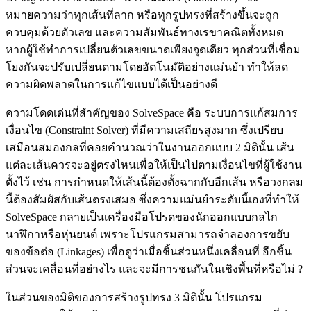
หมายความว่าทุกเส้นที่ลาก หรือทุกรูปทรงที่สร้างขึ้นจะถูก
ควบคุมด้วยตัวเลข และความสัมพันธ์ทางเรขาคณิตทั้งหมด
หากผู้ใช้ทำการเปลี่ยนตัวเลขขนาดเพียงจุดเดียว ทุกส่วนที่เชื่อม
โยงกันจะปรับเปลี่ยนตามโดยอัตโนมัติอย่างแม่นยำ ทำให้ลด
ความผิดพลาดในการแก้ไขแบบได้เป็นอย่างดี
ความโดดเด่นที่สำคัญของ SolveSpace คือ ระบบการแก้สมการ
เงื่อนไข (Constraint Solver) ที่มีความเสถียรสูงมาก ซึ่งเปรียบ
เสมือนสมองกลที่คอยคำนวณว่าในงานออกแบบ 2 มิตินั้น เส้น
แต่ละเส้นควรจะอยู่ตรงไหนเพื่อให้เป็นไปตามเงื่อนไขที่ผู้ใช้งาน
ตั้งไว้ เช่น การกำหนดให้เส้นนี้ต้องตั้งฉากกับอีกเส้น หรือวงกลม
นี้ต้องสัมผัสกับเส้นตรงเสมอ ซึ่งความแม่นยำระดับนี้เองที่ทำให้
SolveSpace กลายเป็นเครื่องมือโปรดของนักออกแบบกลไก
นาฬิกาหรือหุ่นยนต์ เพราะโปรแกรมสามารถจำลองการขยับ
ของข้อต่อ (Linkages) เพื่อดูว่าเมื่อชิ้นส่วนหนึ่งเคลื่อนที่ อีกชิ้น
ส่วนจะเคลื่อนที่อย่างไร และจะมีการชนกันในเชิงพื้นที่หรือไม่ ?
ในส่วนของมิติของการสร้างรูปทรง 3 มิตินั้น โปรแกรม