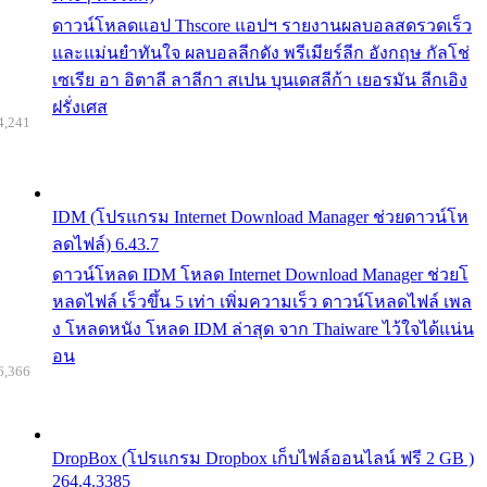
ดาวน์โหลดแอป Thscore แอปฯ รายงานผลบอลสดรวดเร็ว
และแม่นยำทันใจ ผลบอลลีกดัง พรีเมียร์ลีก อังกฤษ กัลโช่
เซเรีย อา อิตาลี ลาลีกา สเปน บุนเดสลีก้า เยอรมัน ลีกเอิง
ฝรั่งเศส
4,241
IDM (โปรแกรม Internet Download Manager ช่วยดาวน์โห
ลดไฟล์) 6.43.7
ดาวน์โหลด IDM โหลด Internet Download Manager ช่วยโ
หลดไฟล์ เร็วขึ้น 5 เท่า เพิ่มความเร็ว ดาวน์โหลดไฟล์ เพล
ง โหลดหนัง โหลด IDM ล่าสุด จาก Thaiware ไว้ใจได้แน่น
อน
6,366
DropBox (โปรแกรม Dropbox เก็บไฟล์ออนไลน์ ฟรี 2 GB )
264.4.3385