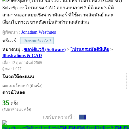
SolveSpace โปรแกรม CAD ออกแบบภาพ 2 มิติ และ 3 มิติ
สามารถออกแบบเชิงพารามิเตอร์ ที่ใช้ความสัมพันธ์ และ
เงื่อนไขทางเรขาคณิต เป็นตัวกำหนดสัดส่วน
ผู้พัฒนา :
Jonathan Westhues
ฟรีแวร์
Freeware คืออะไร ?
หมวดหมู่ :
ซอฟต์แวร์ (Software)
>
โปรแกรมมัลติมีเดีย
>
Illustrations & CAD
เมื่อ : 12 กุมภาพันธ์ 2569
ผู้ชม : 1,077
โหวตให้คะแนน
คะแนนโหวต 0 (0 ครั้ง)
ดาวน์โหลด
35
ครั้ง
(สัปดาห์ก่อน 0 ครั้ง)
แชร์บทความนี้ :
0