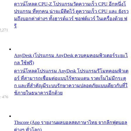
ดาวน์โหลด CPU-Z โปรแกรมวัดความเร็ว CPU อีกหนึ่งโ
ปรแกรม ที่ทุกคน น่าจะมีติดไว้ ดูความเร็ว CPU และ ยังรว
มถึงบอกค่าต่างๆ ทั้งฮารด์แวร์ ซอฟต์แวร์ ในเครื่องด้วย ฟ
รี
2,271
AnyDesk (โปรแกรม AnyDesk ควบคุมคอมพิวเตอร์ระยะไ
กล ใช้ฟรี)
ดาวน์โหลดโปรแกรม AnyDesk โปรแกรมรีโมทคอมพิวเต
อร์ ที่สามารถเชื่อมต่อแบบไร้พรมแดน รวดเร็มไม่มีกระตุ
ก และที่สำคัญมีระบบรักษาความปลอดภัยแบบเดียวกับที่ใ
ช้ภายในธนาคารอีกด้วย
: 476
Thscore (App รายงานผลบอลสดภาษาไทย จากลีกฟุตบอล
ต่างๆ ทั่วโลก)