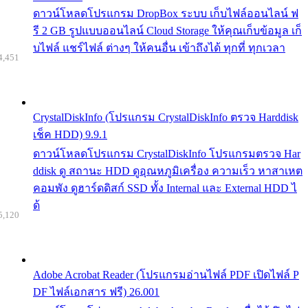
ดาวน์โหลดโปรแกรม DropBox ระบบ เก็บไฟล์ออนไลน์ ฟ
รี 2 GB รูปแบบออนไลน์ Cloud Storage ให้คุณเก็บข้อมูล เก็
บไฟล์ แชร์ไฟล์ ต่างๆ ให้คนอื่น เข้าถึงได้ ทุกที่ ทุกเวลา
4,451
CrystalDiskInfo (โปรแกรม CrystalDiskInfo ตรวจ Harddisk
เช็ค HDD) 9.9.1
ดาวน์โหลดโปรแกรม CrystalDiskInfo โปรแกรมตรวจ Har
ddisk ดู สถานะ HDD ดูอุณหภูมิเครื่อง ความเร็ว หาสาเหต
คอมพัง ดูฮาร์ดดิสก์ SSD ทั้ง Internal และ External HDD ไ
ด้
5,120
Adobe Acrobat Reader (โปรแกรมอ่านไฟล์ PDF เปิดไฟล์ P
DF ไฟล์เอกสาร ฟรี) 26.001