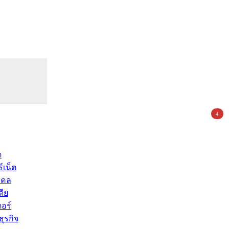
4
ด
์เน็ต
คคล
ดีย
อร์
ุรกิจ