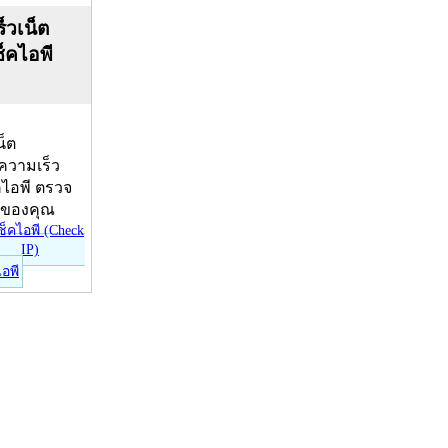
็วเน็ต
ช็คไอพี
น็ต
บความเร็ว
คไอพี ตรวจ
ีของคุณ
ไอพี