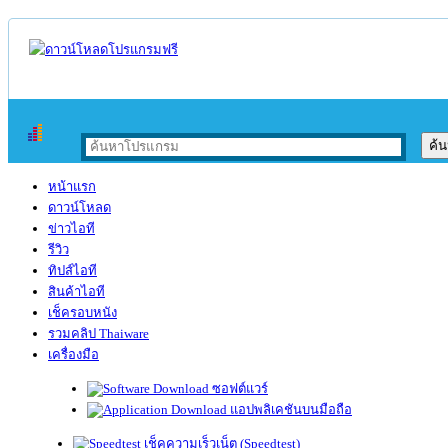
หน้าแรก
ดาวน์โหลด
ข่าวไอที
รีวิว
ทิปส์ไอที
สินค้าไอที
เช็ครอบหนัง
รวมคลิป Thaiware
เครื่องมือ
ซอฟต์แวร์
แอปพลิเคชันบนมือถือ
เช็คความเร็วเน็ต (Speedtest)