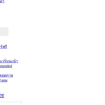
ษา
์ฟรี
แวร์แนะนำ
mended
ตลอดกาล
 Fame
re