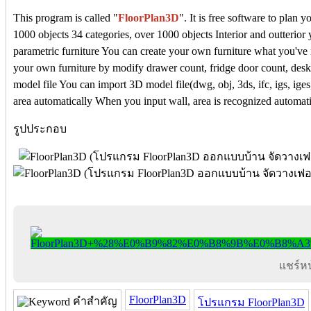
This program is called "
FloorPlan3D
". It is free software to plan 
1000 objects 34 categories, over 1000 objects Interior and outterior 
parametric furniture You can create your own furniture what you've
your own furniture by modify drawer count, fridge door count, desk
model file You can import 3D model file(dwg, obj, 3ds, ifc, igs, iges
area automatically When you input wall, area is recognized automati
รูปประกอบ
แชร์หน้
FloorPlan3D
คำสำคัญ
โปรแกรม FloorPlan3D